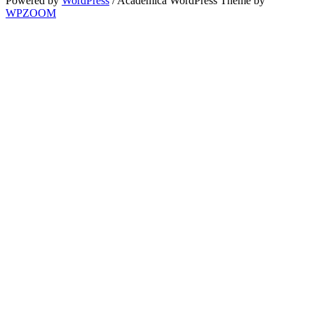
Powered by
WordPress
/ Academica WordPress Theme by
WPZOOM