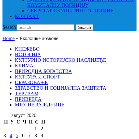
КОМУНАЛНУ ПОЛИЦИЈУ
СЕКРЕТАР СКУПШТИНЕ ОПШТИНЕ
КОНТАКТ
Search
Search
Home
»
Еколошке дозволе
КНЕЖЕВО
ИСТОРИЈА
КУЛТУРНО ИСТОРИЈСКО НАСЛИЈЕЂЕ
КЛИМА
ПРИРОДНА БОГАТСТВА
КУЛТУРА И СПОРТ
ОБРАЗОВАЊЕ
ЗДРАВСТВО И СОЦИЈАЛНА ЗАШТИТА
ТУРИЗАМ
ПРИВРЕДА
МЈЕСНЕ ЗАЈЕДНИЦЕ
август 2026.
П
У
С
Ч
П
С
Н
1
2
3
4
5
6
7
8
9