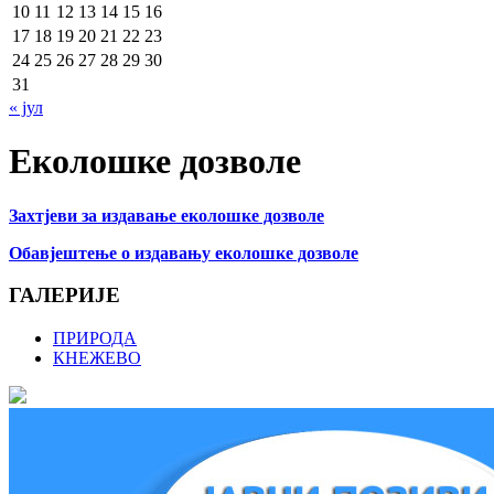
10
11
12
13
14
15
16
17
18
19
20
21
22
23
24
25
26
27
28
29
30
31
« јул
Еколошке дозволе
Захтјеви за издавање еколошке дозволе
Обавјештење о издавању еколошке дозволе
ГАЛЕРИЈЕ
ПРИРОДА
КНЕЖЕВО