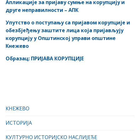
Апликације за пријаву сумње на корупцију и
друге неправилности – АПК
Упутство о поступању са пријавом корупције и
обезбјеђењу заштите лица која пријављују
корупцију у Општинској управи општине
Кнежево
Образац: ПРИЈАВА КОРУПЦИЈЕ
КНЕЖЕВО
ИСТОРИЈА
КУЛТУРНО ИСТОРИЈСКО НАСЛИЈЕЂЕ