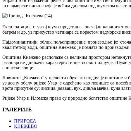
Управо због израженог рељефа ова општина има све предуиспоз
m надморске висине које је већим дијелом под шумском вегетац
Експлоатација и узгој шума представља значајан капацитет ов
багрем и др, уз присуство четинара са порастом надморске виси
Најдоминантнији облик пољопривредне производње је: сточар
квалитетној води, општина Кнежево је позната по производњи 
Општина Кнежево располаже са великим простором нетакнуте 
разноврсне дивљачи карактеристичне за ово подручје. Шуме у
спортске ловце.
Ловиште „Кнежево“ у цјелости обухвата подручје општине и б
уз десну обалу ријеке Угар је одређено као ловиште са посебн
врста присутне су: лисица, јазавац, вук, дивља мачка, куна злат
Ријеке Угар и Иломска право су природно богатство општине Кн
ГАЛЕРИЈЕ
ПРИРОДА
КНЕЖЕВО