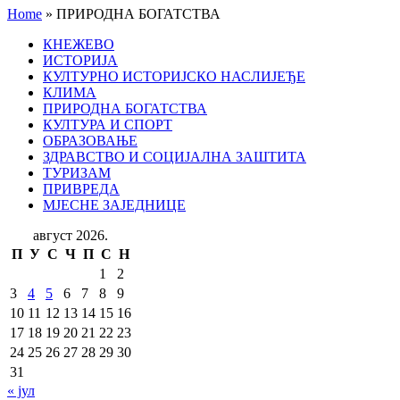
Home
»
ПРИРОДНА БОГАТСТВА
КНЕЖЕВО
ИСТОРИЈА
КУЛТУРНО ИСТОРИЈСКО НАСЛИЈЕЂЕ
КЛИМА
ПРИРОДНА БОГАТСТВА
КУЛТУРА И СПОРТ
ОБРАЗОВАЊЕ
ЗДРАВСТВО И СОЦИЈАЛНА ЗАШТИТА
ТУРИЗАМ
ПРИВРЕДА
МЈЕСНЕ ЗАЈЕДНИЦЕ
август 2026.
П
У
С
Ч
П
С
Н
1
2
3
4
5
6
7
8
9
10
11
12
13
14
15
16
17
18
19
20
21
22
23
24
25
26
27
28
29
30
31
« јул