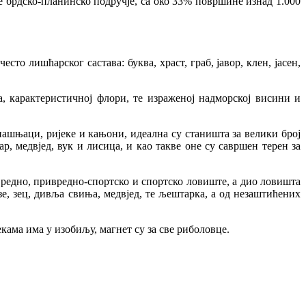
е брдско-планинско подручје, са око 33% површине изнад 1.000
то лишћарског састава: буква, храст, граб, јавор, клен, јасен,
, карактеристичној флори, те израженој надморској висини и
шњаци, ријеке и кањони, идеална су станишта за велики број
 медвјед, вук и лисица, и као такве оне су савршен терен за
редно, привредно-спортско и спортско ловиште, а дио ловишта
зе, зец, дивља свиња, медвјед, те љештарка, а од незаштићених
ама има у изобиљу, магнет су за све риболовце.