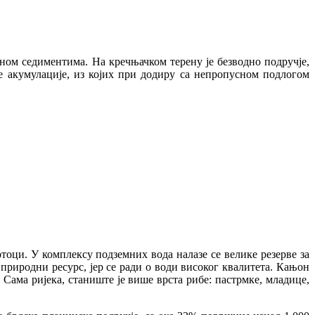
ном седиментима. На кречњачком терену је безводно подручје,
не акумулације, из којих при додиру са непропусном подлогом
тоци. У комплексу подземних вода налазе се велике резерве за
риродни ресурс, јер се ради о води високог квалитета. Кањон
. Сама ријека, станиште је више врста рибе: пастрмке, младице,