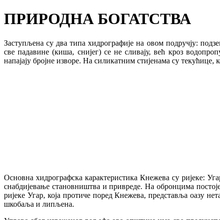
ПРИРОДНА БОГАТСТВА
Заступљена су два типа хидрографије на овом подручју: подз
све падавине (киша, снијег) се не сливају, већ кроз водопр
напајају бројне изворе. На силикатним стијенама су текућице, к
Основна хидрографска карактеристика Кнежева су ријеке: Угар
снабдијевање становништва и привреде. На обронцима постоје
ријеке Угар, која протиче поред Кнежева, представља оазу нета
шкобаља и липљена.