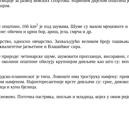
иције за развој зимских спортова. Највећим дијелом општина ј
ијом.
2
е општине, 166 km
је под шумама. Шуме су махом мјешовите и чес
не: обични и црни бор, ариш, јела, смрча и др.
ство, односно овчарство. Захваљујући великом броју пашњака
квалитетне јагњетине и Влашићког сира.
природе: четинарске шуме, шумовити пропланци, висоравни, па
 околини општине обилују крупнијом дивљачи као што су: вепар,
рдско-планинског је типа. Ловиште има троструку намјену: прив
ом намјеном. Најинтересантније врсте дивљачи су: срне, дивоко
ица и куна бјелица.
ежево. Поточна пастрмка, липљан и младица, којих у овим ријек