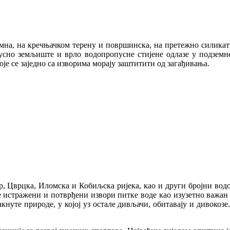
емна, на кречњачком терену и површинска, на претежно силикат
опусно земљиште и врло водопропусне стијене одлазе у подзем
оје се заједно са изворима морају заштитити од загађивања.
, Цврцка, Иломска и Кобиљска ријека, као и други бројни водо
 истражени и потврђени извори питке воде као изузетно важан п
кнуте природе, у којој уз остале дивљачи, обитавају и дивокозе