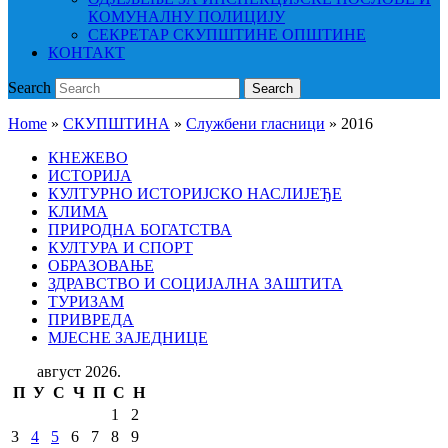
КОМУНАЛНУ ПОЛИЦИЈУ
СЕКРЕТАР СКУПШТИНЕ ОПШТИНЕ
КОНТАКТ
Search
Search
Home
»
СКУПШТИНА
»
Службени гласници
»
2016
КНЕЖЕВО
ИСТОРИЈА
КУЛТУРНО ИСТОРИЈСКО НАСЛИЈЕЂЕ
КЛИМА
ПРИРОДНА БОГАТСТВА
КУЛТУРА И СПОРТ
ОБРАЗОВАЊЕ
ЗДРАВСТВО И СОЦИЈАЛНА ЗАШТИТА
ТУРИЗАМ
ПРИВРЕДА
МЈЕСНЕ ЗАЈЕДНИЦЕ
август 2026.
П
У
С
Ч
П
С
Н
1
2
3
4
5
6
7
8
9