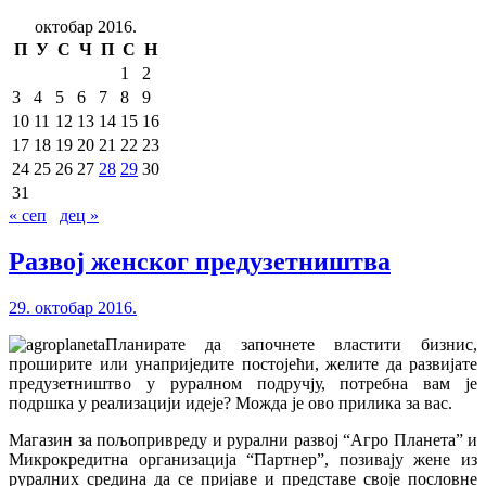
октобар 2016.
П
У
С
Ч
П
С
Н
1
2
3
4
5
6
7
8
9
10
11
12
13
14
15
16
17
18
19
20
21
22
23
24
25
26
27
28
29
30
31
« сеп
дец »
Развој женског предузетништва
29. октобар 2016.
Планирате да започнете властити бизнис,
проширите или унаприједите постојећи, желите да развијате
предузетништво у руралном подручју, потребна вам је
подршка у реализацији идеје? Можда је ово прилика за вас.
Магазин за пољопривреду и рурални развој “Агро Планета” и
Микрокредитна организација “Партнер”, позивају жене из
руралних средина да се пријаве и предстaве своје пословне