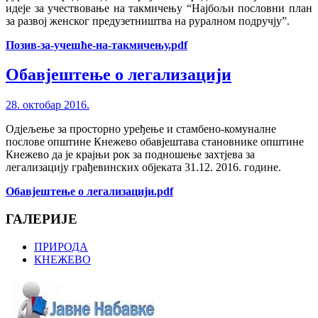
идеје за учествовање на такмичењу “Најбољи пословни план
за развој женског предузетништва на руралном подручју”.
Позив-за-учешће-на-такмичењу.pdf
Обавјештење о легализацији
28. октобар 2016.
Одјељење за просторно уређење и стамбено-комуналне
послове општине Кнежево обавјештава становнике општине
Кнежево да је крајњи рок за подношење захтјева за
легализацију грађевинских објеката 31.12. 2016. године.
Обавјештење о легализацији.pdf
ГАЛЕРИЈЕ
ПРИРОДА
КНЕЖЕВО