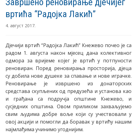
Завршено реновирање дјечијег
вртића “Радојка Лакић”
4. август 2017.
Дјечији вртић “Радојка Лакић” Кнежево почео је са
радом 1. августа након мјесец дана колективног
одмора за вријеме којег је вртић у потпуности
реновиран. Поред реновирања просторија, дјеца
су добила нове душеке за спавање и нове играчке.
Реновирање је извршено из донаторских
средстава скупљених од предузећа и установа као
и грађана са подручја општине Кнежево, и
сусједних општина. Овом приликом захваљујемо
свим људима добре воље који су учествовали у
овој акцији и помогли да боравак у вртићу нашим
најмлађима учинимо угоднијим.