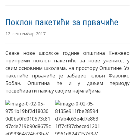
Поклон пакетићи за првачиће
12. септембар 2017.
Сваке нове школске године општина Кнежево
припреми поклон пакетиће за нове ученике, у
свим основним школама, на простору Општине. Уз
пакетиће првачиће је забавио кловн Фазонко
Бобан. Општина ће и у даљем периоду
посвећивати пажњу својим најмлађима.