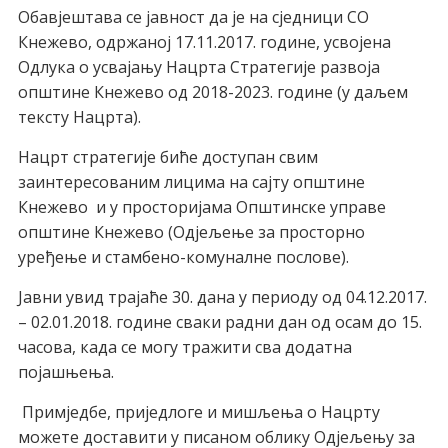
Обавјештава се јавност да је на сједници СО
Кнежево, одржаној 17.11.2017. године, усвојена
Одлука о усвајању Нацрта Стратегије развоја
општине Кнежево од 2018-2023. године (у даљем
тексту Нацрта).
Нацрт стратегије биће доступан свим
заинтересованим лицима на сајту општине
Кнежево и у
просторијама Општинске управе
општине Кнежево (Одјељење за просторно
уређење и стамбено-комуналне послове)
.
Јавни увид трајаће 30. дана у периоду од 04.12.2017.
– 02.01.2018. године сваки радни дан од осам до 15.
часова, када се могу тражити сва додатна
појашњења.
Примједбе, приједлоге и мишљења о Нацрту
можете доставити у писаном облику Одјељењу за