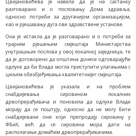
Цвијановићева је навела да је на састанку
разговарано и о пословању Дома здравља,
односно потреби за другачијом организацијом,
као и рјешавању дуга ове здравствене установе.
Она је истакла да је разговарано и о потреби за
трајним рјешењем смјештаја Министарства
унутрашњих послова у овој локалној заједници, те
да је договорено да општина донесе одговарајуће
одлуке да би Влада могла приступити улагањима с
циљем обезбјеђивања квалитетнијег смјештаја.
Цвијановићева је указала и на проблем
снабдијевања сировином локалних
дрвопрерађивача и поновила да одлуке Владе
морају да се поштују, односно да не могу бити
снабдијевани они који препродају сировину у
ФБиХ, већ да се сировина мора дати на
располагање домаћим дрвопрерађивачима.