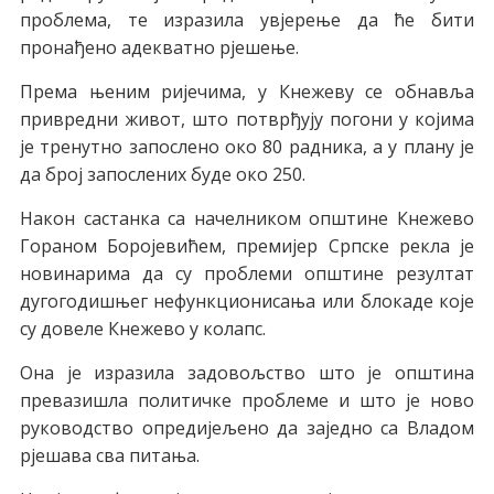
проблема, те изразила увјерење да ће бити
пронађено адекватно рјешење.
Према њеним ријечима, у Кнежеву се обнавља
привредни живот, што потврђују погони у којима
је тренутно запослено око 80 радника, а у плану је
да број запослених буде око 250.
Након састанка са начелником општине Кнежево
Гораном Боројевићем, премијер Српске рекла је
новинарима да су проблеми општине резултат
дугогодишњег нефункционисања или блокаде које
су довеле Кнежево у колапс.
Она је изразила задовољство што је општина
превазишла политичке проблеме и што је ново
руководство опредијељено да заједно са Владом
рјешава сва питања.