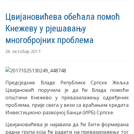
Цвијановићева обећала помоћ
Кнежеву у рјешавању
многобројних проблема
26. октобар 2017.
Предсједник Владе Републике Српске Жељка
Цвијановић поручила је да ће Влада помоћи
општини Кнежево у превазилажењу одређених
проблема, прије свега у вези са враћањем кредита
Инвестиционо-развојној банци (ИРБ) Српске.
Цвијановићева је најавила да ће бити формирана
радна група која ће радити на превазилажењу тог