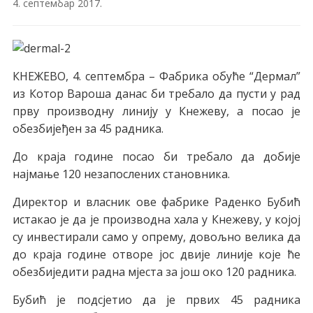
4. септембар 2017.
КНЕЖЕВО, 4. септембра – Фабрика обуће “Дермал”
из Котор Вароша данас би требало да пусти у рад
прву производну линију у Кнежеву, а посао је
обезбијеђен за 45 радника.
До краја године посао би требало да добије
најмање 120 незапослених становника.
Директор и власник ове фабрике Раденко Бубић
истакао је да је производна хала у Кнежеву, у којој
су инвестирали само у опрему, довољно велика да
до краја године отворе јос двије линије које ће
обезбиједити радна мјеста за још око 120 радника.
Бубић је подсјетио да је првих 45 радника