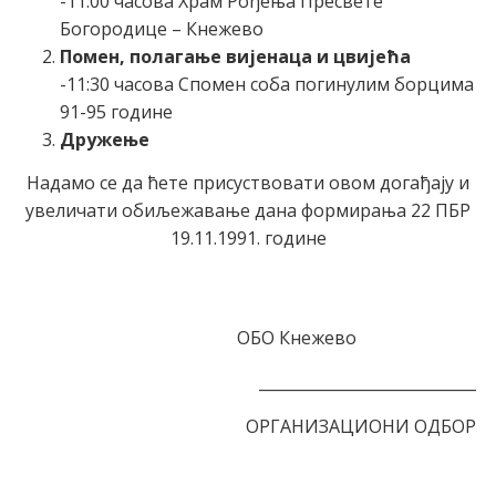
-11:00 часова Храм Рођења Пресвете
Богородице – Кнежево
Помен, полагање вијенаца и цвијећа
-11:30 часова Спомен соба погинулим борцима
91-95 године
Дружење
Надамо се да ћете присуствовати овом догађају и
увеличати обиљежавање дана формирања 22 ПБР
19.11.1991. године
ОБО Кнежево
____________________________
ОРГАНИЗАЦИОНИ ОДБОР