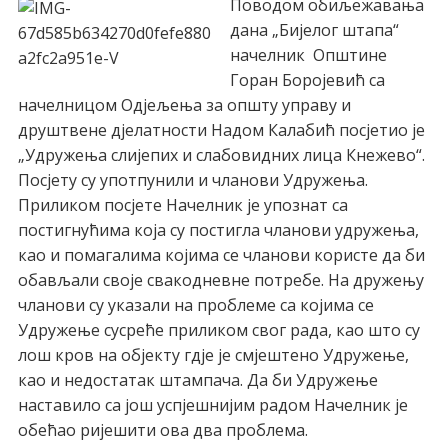
Поводом обиљежавања
дана „Бијелог штапа“
начелник Општине
Горан Боројевић са
начелницом Одјељења за општу управу и
друштвене дјелатности Надом Калабић посјетио је
„Удружења слијепих и слабовидних лица Кнежево“.
Посјету су употпунили и чланови Удружења.
Приликом посјете Начелник је упознат са
постигнућима која су постигла чланови удружења,
као и помагалима којима се чланови користе да би
обављали своје свакодневне потребе. На дружењу
чланови су указали на проблеме са којима се
Удружење сусреће приликом свог рада, као што су
лош кров на објекту гдје је смјештено Удружење,
као и недостатак штампача. Да би Удружење
наставило са још успјешнијим радом Начелник је
обећао ријешити ова два проблема.