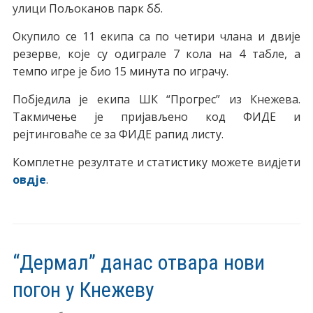
улици Пољоканов парк бб.
Окупило се 11 екипа са по четири члана и двије
резерве, које су одиграле 7 кола на 4 табле, а
темпо игре је био 15 минута по играчу.
Побједила је екипа ШК “Прогрес” из Кнежева.
Такмичење је пријављено код ФИДЕ и
рејтинговаће се за ФИДЕ рапид листу.
Комплетне резултате и статистику можете видјети
овдје
.
“Дермал” данас отвара нови
погон у Кнежеву