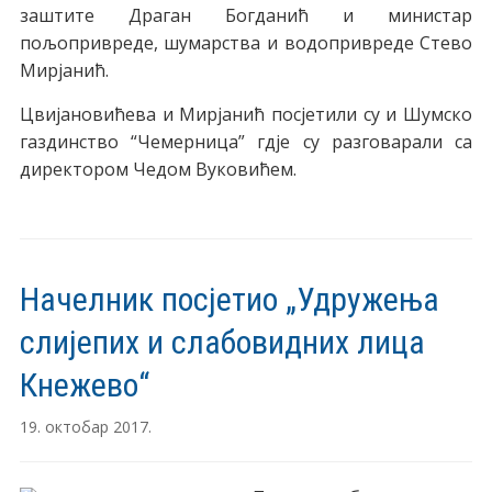
заштите Драган Богданић и министар
пољопривреде, шумарства и водопривреде Стево
Мирјанић.
Цвијановићева и Мирјанић посјетили су и Шумско
газдинство “Чемерница” гдје су разговарали са
директором Чедом Вуковићем.
Начелник посјетио „Удружења
слијепих и слабовидних лица
Кнежево“
19. октобар 2017.