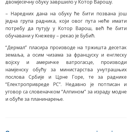
двомјесечну обуку завршило у Котор Варошу.
– Наредних дана на обуку ће бити позвана још
једна група радника, који овог пута неће имати
потребу да путују у Котор Варош, већ ће бити
обучавани у Кнежеву – рекао је Бубић.
“Дермал” пласира производе на тржишта десетак
земаља, а осим чизама за француску и енглеску
војску и америчке ватрогасце, производи
намјенску обућу за министарства унутрашњих
послова Србије и Црне Горе, те за раднике
“Електропривреде РС”. Недавно је потписан и
уговор са словеначком “Алпином” за израду модне
и обуће за планинарење.