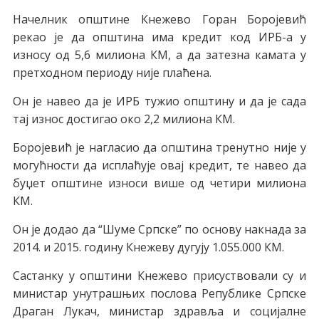
Начелник општине Кнежево Горан Боројевић
рекао је да општина има кредит код ИРБ-а у
износу од 5,6 милиона КМ, а да затезна камата у
претходном периоду није плаћена.
Он је навео да је ИРБ тужио општину и да је сада
тај износ достигао око 2,2 милиона КМ.
Боројевић је нагласио да општина тренутно није у
могућности да исплаћује овај кредит, те навео да
буџет општине износи више од четири милиона
КМ.
Он је додао да “Шуме Српске” по основу накнада за
2014. и 2015. годину Кнежеву дугују 1.055.000 КМ.
Састанку у општини Кнежево присуствовали су и
министар унутрашњих послова Републике Српске
Драган Лукач, министар здравља и социјалне