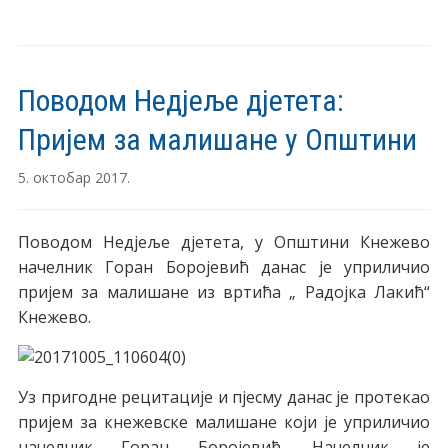
Поводом Недјеље дјетета:
Пријем за малишане у Општини
5. октобар 2017.
Поводом Недјеље дјетета, у Општини Кнежево
начелник Горан Боројевић данас је уприличио
пријем за малишане из вртића „ Радојка Лакић“
Кнежево.
Уз пригодне рецитације и пјесму данас је протекао
пријем за кнежевске малишане који је уприличио
начелник Горан Боројевић. Начелник је