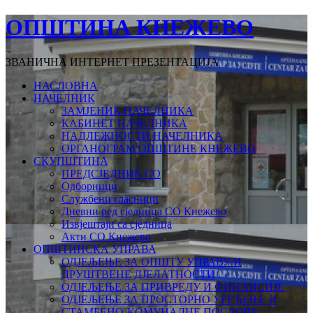
ОПШТИНА КНЕЖЕВО
ЗВАНИЧНА ИНТЕРНЕТ ПРЕЗЕНТАЦИЈА
НАСЛОВНА
НАЧЕЛНИК
ЗАМЈЕНИК НАЧЕЛНИКА
КАБИНЕТ НАЧЕЛНИКА
НАДЛЕЖНОСТИ НАЧЕЛНИКА
ОРГАНОГРАМ ОПШТИНЕ КНЕЖЕВО
СКУПШТИНА
ПРЕДСЈЕДНИК СО
Одборници
Службени гласници
Дневни ред сједница СО Кнежево
Извјештаји са сједница
Акти СО Кнежево
ОПШТИНСКА УПРАВА
ОДЈЕЉЕЊЕ ЗА ОПШТУ УПРАВУ И
ДРУШТВЕНЕ ДЈЕЛАТНОСТИ
ОДЈЕЉЕЊЕ ЗА ПРИВРЕДУ И ФИНАНСИЈЕ
ОДЈЕЉЕЊЕ ЗА ПРОСТОРНО УРЕЂЕЊЕ И
СТАМБЕНО-КОМУНАЛНЕ ПОСЛОВЕ