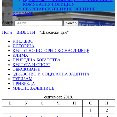
КОМУНАЛНУ ПОЛИЦИЈУ
СЕКРЕТАР СКУПШТИНЕ ОПШТИНЕ
КОНТАКТ
Search
Search
Home
»
ВИЈЕСТИ
»
“Шаховски дан”
КНЕЖЕВО
ИСТОРИЈА
КУЛТУРНО ИСТОРИЈСКО НАСЛИЈЕЂЕ
КЛИМА
ПРИРОДНА БОГАТСТВА
КУЛТУРА И СПОРТ
ОБРАЗОВАЊЕ
ЗДРАВСТВО И СОЦИЈАЛНА ЗАШТИТА
ТУРИЗАМ
ПРИВРЕДА
МЈЕСНЕ ЗАЈЕДНИЦЕ
септембар 2018.
П
У
С
Ч
П
С
Н
1
2