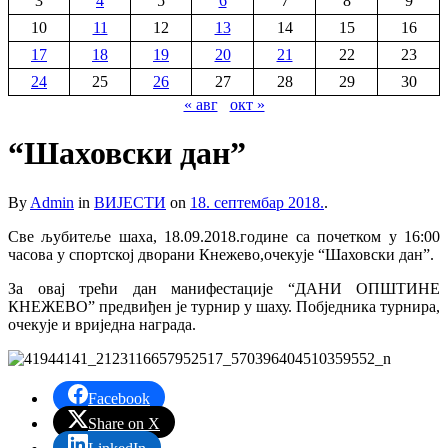
3
4
5
6
7
8
9
10
11
12
13
14
15
16
17
18
19
20
21
22
23
24
25
26
27
28
29
30
« авг
окт »
“Шаховски дан”
By
Admin
in
ВИЈЕСТИ
on
18. септембар 2018.
.
Све љубитеље шаха, 18.09.2018.године са почетком у 16:00
часова у спортској дворани Кнежево,очекује “Шаховски дан”.
За овај трећи дан манифестације “ДАНИ ОПШТИНЕ
КНЕЖЕВО” предвиђен је турнир у шаху. Побједника турнира,
очекује и вриједна награда.
Facebook
Share on X