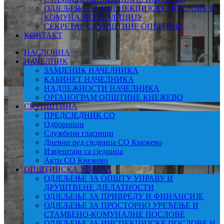
ОДЈЕЉЕЊЕ ЗА ИНСПЕКЦИЈСКЕ ПОСЛОВЕ И
КОМУНАЛНУ ПОЛИЦИЈУ
СЕКРЕТАР СКУПШТИНЕ ОПШТИНЕ
КОНТАКТ
НАСЛОВНА
НАЧЕЛНИК
ЗАМЈЕНИК НАЧЕЛНИКА
КАБИНЕТ НАЧЕЛНИКА
НАДЛЕЖНОСТИ НАЧЕЛНИКА
ОРГАНОГРАМ ОПШТИНЕ КНЕЖЕВО
СКУПШТИНА
ПРЕДСЈЕДНИК СО
Одборници
Службени гласници
Дневни ред сједница СО Кнежево
Извјештаји са сједница
Акти СО Кнежево
ОПШТИНСКА УПРАВА
ОДЈЕЉЕЊЕ ЗА ОПШТУ УПРАВУ И
ДРУШТВЕНЕ ДЈЕЛАТНОСТИ
ОДЈЕЉЕЊЕ ЗА ПРИВРЕДУ И ФИНАНСИЈЕ
ОДЈЕЉЕЊЕ ЗА ПРОСТОРНО УРЕЂЕЊЕ И
СТАМБЕНО-КОМУНАЛНЕ ПОСЛОВЕ
ОДЈЕЉЕЊЕ ЗА ИНСПЕКЦИЈСКЕ ПОСЛОВЕ И