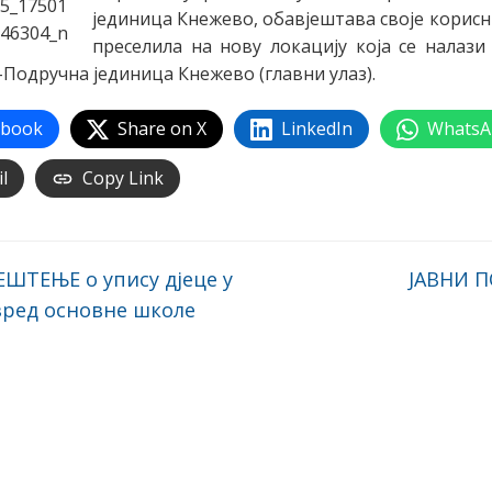
јединица Кнежево, обавјештава своје корисни
преселила на нову локацију која се налази
Подручна јединица Кнежево (главни улаз).
ebook
Share on X
LinkedIn
WhatsA
l
Copy Link
ШТЕЊЕ о упису дјеце у
ЈАВНИ 
зред основне школе