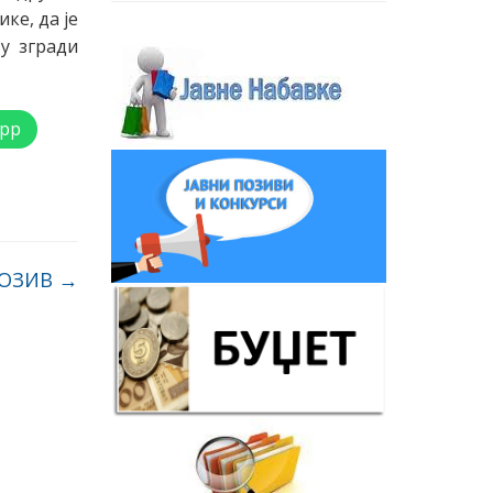
ке, да је
 у згради
pp
ПОЗИВ
→