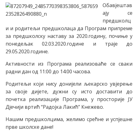
Обавјештав
ају се
предшколц
и и родитељи предшколаца да Програм припреме
за предшколску наставу за 2020.годину, почиње у
понедељак 02.03.2020.године и траје до
29.05.2020.године.
Активности из Програма реализоваће се сваки
радни дан од 11:00 до 14:00 часова.
Родитељи који нису донијели љекарско увјерење
за своје дијете, дужни су исто доставити до
почетка реализације Програма, у просторије ЈУ
Дјечији вртић “Радојка Лакић” Кнежево.
Нашим предшколцима, желимо срећне и успјешне
прве школске дане!