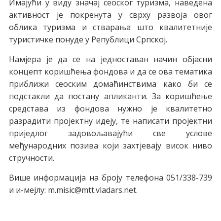
Имајући у виду значај сеоског туризма, наведена
активност је покренута у сврху развоја овог
облика туризма и стварања што квалитетније
т
уристичке понуде у Републици Српској.
Намјера је да се на једноставан начин објасни
концепт коришћења фондова и да се ова тематика
приближи сеоским домаћинствима како би се
подстакли да постану апликанти. За коришћење
средстава из фондова нужно је квалитетно
разрадити пројектну идеју, те написати пројектни
приједлог задовољавајући све услове
међународних позива који захтјевају висок ниво
стручности.
Више информација на броју телефона 051/338-739
и и-мејлу: m.misic@mtt.vladars.net.