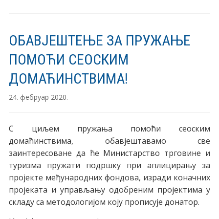
ОБАВЈЕШТЕЊЕ ЗА ПРУЖАЊЕ
ПОМОЋИ СЕОСКИМ
ДОМАЋИНСТВИМА!
24. фебруар 2020.
С циљем пружања помоћи сеоским
домаћинствима, обавјештавамо све
заинтересоване да ће Министарство трговине и
туризма пружати подршку при аплицирању за
пројекте међународних фондова, изради коначних
пројеката и управљању одобреним пројектима у
складу са методологијом коју прописује донатор.