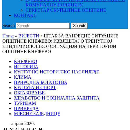
КОМУНАЛНУ ПОЛИЦИЈУ
СЕКРЕТАР СКУПШТИНЕ ОПШТИНЕ
КОНТАКТ
Search
Search
Home
»
ВИЈЕСТИ
»
ШТАБ ЗА ВАНРЕДНЕ СИТУАЦИЈЕ
ОПШТИНЕ КНЕЖЕВО: ИЗВЈЕШТАЈ О ТРЕНУТНОЈ
ЕПИДЕМИОЛОШКОЈ СИТУАЦИЈИ НА ТЕРИТОРИЈИ
ОПШТИНЕ КНЕЖЕВО
КНЕЖЕВО
ИСТОРИЈА
КУЛТУРНО ИСТОРИЈСКО НАСЛИЈЕЂЕ
КЛИМА
ПРИРОДНА БОГАТСТВА
КУЛТУРА И СПОРТ
ОБРАЗОВАЊЕ
ЗДРАВСТВО И СОЦИЈАЛНА ЗАШТИТА
ТУРИЗАМ
ПРИВРЕДА
МЈЕСНЕ ЗАЈЕДНИЦЕ
април 2020.
П
У
С
Ч
П
С
Н