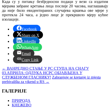
Када су у питању безбједносни подаци у вези са издатим
мјерама забране кретања лица послије 20 часова, наглашавају
да није било евидентираних случајева кршења ове мјере у
протекла 24 часа, а једно лице је прекршило мјеру кућне
изолације.
Facebook
Share on X
LinkedIn
WhatsApp
Email
Copy Link
←
ВАНРЕДНО СТАЊЕ У РС СТУПА НА СНАГУ
03.АПРИЛА: ОДЛУКА НСРС ОБЈАВЉЕНА У
СЛУЖБЕНОМ ГЛАСНИКУ!
Zabranjuje se kretanje iz mjesta
prebivališta za vikend u RS
→
ГАЛЕРИЈЕ
ПРИРОДА
КНЕЖЕВО