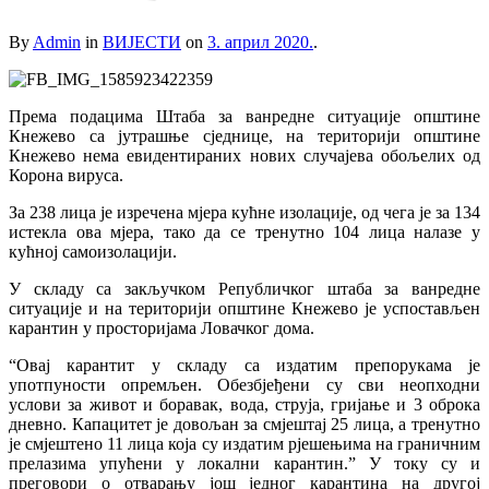
By
Admin
in
ВИЈЕСТИ
on
3. април 2020.
.
Према подацима Штаба за ванредне ситуације општине
Кнежево са јутрашње сједнице, на територији општине
Кнежево нема евидентираних нових случајева обољелих од
Корона вируса.
За 238 лица је изречена мјера кућне изолације, од чега је за 134
истекла ова мјера, тако да се тренутно 104 лица налазе у
кућној самоизолацији.
У складу са закључком Републичког штаба за ванредне
ситуације и на територији општине Кнежево је успостављен
карантин у просторијама Ловачког дома.
“Овај карантит у складу са издатим препорукама је
употпуности опремљен. Обезбјеђени су сви неопходни
услови за живот и боравак, вода, струја, гријање и 3 оброка
дневно. Капацитет је довољан за смјештај 25 лица, а тренутно
је смјештено 11 лица која су издатим рјешењима на граничним
прелазима упућени у локални карантин.” У току су и
преговори о отварању још једног карантина на другој