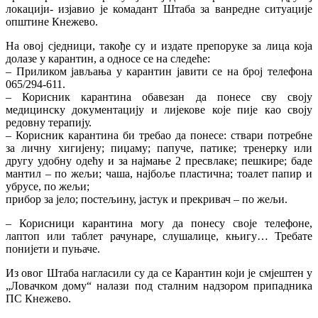
локацији- изјавио је комадант Штаба за ванредне ситуације
општине Кнежево.
На овој сједници, такође су и издате препоруке за лица која
долазе у карантин, а односе се на следеће:
– Приликом јављања у карантин јавити се на број телефона
065/294-611.
– Корисник карантина обавезан да понесе сву своју
медицинску документацију и лијекове које пије као своју
редовну терапију.
– Корисник карантина би требао да понесе: ствари потребне
за личну хигијену; пиџаму; папуче, патике; тренерку или
другу удобну одећу и за најмање 2 пресвлаке; пешкире; баде
мантил – по жељи; чаша, најбоље пластична; тоалет папир и
убрусе, по жељи;
прибор за јело; постељину, јастук и прекривач – по жељи.
– Корисници карантина могу да понесу своје телефоне,
лаптоп или таблет рачунаре, слушалице, књигу… Требате
понијети и пуњаче.
Из овог Штаба нагласили су да се Карантин који је смјештен у
„Ловачком дому“ налази под сталним надзором припадника
ПС Кнежево.