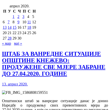
април 2020.
П
У
С
Ч
П
С
Н
1
2
3
4
5
6
7
8
9
10
11
12
13
14
15
16
17
18
19
20
21
22
23
24
25
26
27
28
29
30
« мар
мај »
ШТАБ ЗА ВАНРЕДНЕ СИТУАЦИЈЕ
ОПШТИНЕ КНЕЖЕВО:
ПРОДУЖEНЕ СВЕ МЈЕРЕ ЗАБРАНЕ
ДО 27.04.2020. ГОДИНЕ
13. април 2020.
Општински штаб за ванредне ситуације данас је донио
Наредбу о продужењу свих превентивних мјера до
27.04.2020.године, а које се односе првенствено на регулисање