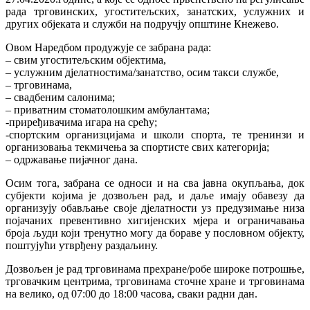
рада трговинских, угоститељских, занатских, услужних и
других објеката и служби на подручју општине Кнежево.
Овом Наредбом продужује се забрана рада:
– свим угоститељским објектима,
– услужним дјелатностима/занатство, осим такси службе,
– трговинама,
– свадбеним салонима;
– приватним стоматолошким амбулантама;
-приређивачима игара на срећу;
-спортским организцијама и школи спорта, те тренинзи и
организовања текмичења за спортисте свих категорија;
– одржавање пијачног дана.
Осим тога, забрана се односи и на сва јавна окупљања, док
субјекти којима је дозвољен рад, и даље имају обавезу да
организују обављање своје дјелатности уз предузимање низа
појачаних превентивно хигијенских мјера и ограничавања
броја људи који тренутно могу да бораве у пословном објекту,
поштујући утврђену раздаљину.
Дозвољен је рад трговинама прехране/робе широке потрошње,
трговачким центрима, трговинама сточне хране и трговинама
на велико, од 07:00 до 18:00 часова, сваки радни дан.