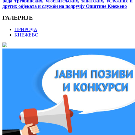
рада трговинских, угоститељских, занатских, услужних и
других објеката и служби на подручју Општине Кнежево
ГАЛЕРИЈЕ
ПРИРОДА
КНЕЖЕВО