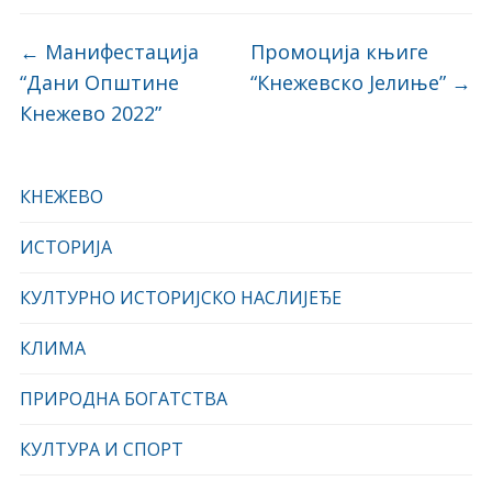
←
Манифестација
Промоција књиге
“Дани Општине
“Кнежевско Јелиње”
→
Кнежево 2022”
КНЕЖЕВО
ИСТОРИЈА
КУЛТУРНО ИСТОРИЈСКО НАСЛИЈЕЂЕ
КЛИМА
ПРИРОДНА БОГАТСТВА
КУЛТУРА И СПОРТ