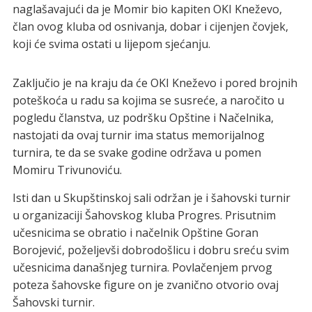
naglašavajući da je Momir bio kapiten OKI Kneževo,
član ovog kluba od osnivanja, dobar i cijenjen čovjek,
koji će svima ostati u lijepom sjećanju.
Zaključio je na kraju da će OKI Kneževo i pored brojnih
poteškoća u radu sa kojima se susreće, a naročito u
pogledu članstva, uz podršku Opštine i Načelnika,
nastojati da ovaj turnir ima status memorijalnog
turnira, te da se svake godine održava u pomen
Momiru Trivunoviću.
Isti dan u Skupštinskoj sali održan je i šahovski turnir
u organizaciji Šahovskog kluba Progres. Prisutnim
učesnicima se obratio i načelnik Opštine Goran
Borojević, poželjevši dobrodošlicu i dobru sreću svim
učesnicima današnjeg turnira. Povlačenjem prvog
poteza šahovske figure on je zvanično otvorio ovaj
Šahovski turnir.