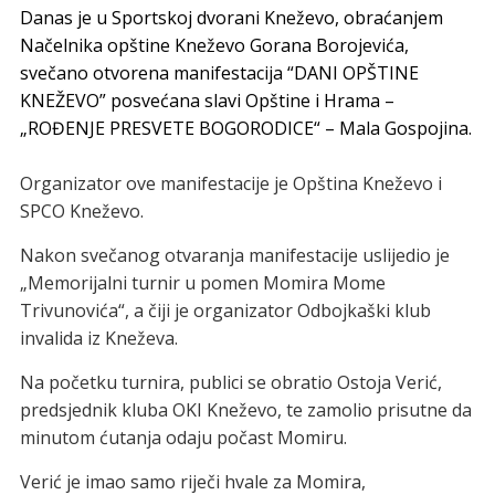
Danas je u Sportskoj dvorani Kneževo, obraćanjem
Načelnika opštine Kneževo Gorana Borojevića,
svečano otvorena manifestacija “DANI OPŠTINE
KNEŽEVO” posvećana slavi Opštine i Hrama –
„ROĐENJE PRESVETE BOGORODICE“ – Mala Gospojina.
Organizator ove manifestacije je Opština Kneževo i
SPCO Kneževo.
Nakon svečanog otvaranja manifestacije uslijedio je
„Memorijalni turnir u pomen Momira Mome
Trivunovića“, a čiji je organizator Odbojkaški klub
invalida iz Kneževa.
Na početku turnira, publici se obratio Ostoja Verić,
predsjednik kluba OKI Kneževo, te zamolio prisutne da
minutom ćutanja odaju počast Momiru.
Verić je imao samo riječi hvale za Momira,