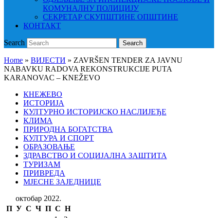
КОМУНАЛНУ ПОЛИЦИЈУ
СЕКРЕТАР СКУПШТИНЕ ОПШТИНЕ
КОНТАКТ
Search
Search
Home
»
ВИЈЕСТИ
»
ZAVRŠEN TENDER ZA JAVNU
NABAVKU RADOVA REKONSTRUKCIJE PUTA
KARANOVAC – KNEŽEVO
КНЕЖЕВО
ИСТОРИЈА
КУЛТУРНО ИСТОРИЈСКО НАСЛИЈЕЂЕ
КЛИМА
ПРИРОДНА БОГАТСТВА
КУЛТУРА И СПОРТ
ОБРАЗОВАЊЕ
ЗДРАВСТВО И СОЦИЈАЛНА ЗАШТИТА
ТУРИЗАМ
ПРИВРЕДА
МЈЕСНЕ ЗАЈЕДНИЦЕ
октобар 2022.
П
У
С
Ч
П
С
Н