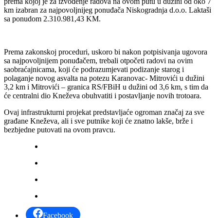
prema kojoj je za izvođenje radova na ovom putu u dužini od oko 7
km izabran za najpovoljnijeg ponuđača Niskogradnja d.o.o. Laktaši
sa ponudom 2.310.981,43 KM.
Prema zakonskoj proceduri, uskoro bi nakon potpisivanja ugovora
sa najpovoljnijem ponuđačem, trebali otpočeti radovi na ovim
saobraćajnicama, koji će podrazumjevati podizanje starog i
polaganje novog asvalta na potezu Karanovac- Mitrovići u dužini
3,2 km i Mitrovići – granica RS/FBiH u dužini od 3,6 km, s tim da
će centralni dio Kneževa obuhvatiti i postavljanje novih trotoara.
Ovaj infrastrukturni projekat predstavljaće ogroman značaj za sve
građane Kneževa, ali i sve putnike koji će znatno lakše, brže i
bezbjedne putovati na ovom pravcu.
Facebook