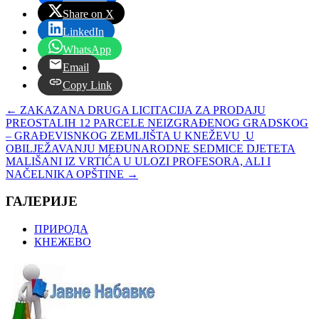
Share on X
LinkedIn
WhatsApp
Email
Copy Link
←
ZAKAZANA DRUGA LICITACIJA ZA PRODAJU
PREOSTALIH 12 PARCELE NEIZGRAĐENOG GRADSKOG
– GRAĐEVISNKOG ZEMLJIŠTA U KNEŽEVU
U
OBILJEŽAVANJU MEĐUNARODNE SEDMICE DJETETA
MALIŠANI IZ VRTIĆA U ULOZI PROFESORA, ALI I
NAČELNIKA OPŠTINE
→
ГАЛЕРИЈЕ
ПРИРОДА
КНЕЖЕВО