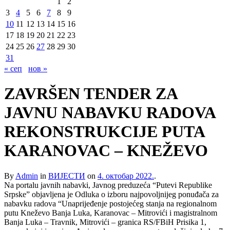
1
2
3
4
5
6
7
8
9
10
11
12
13
14
15
16
17
18
19
20
21
22
23
24
25
26
27
28
29
30
31
« сеп
нов »
ZAVRŠEN TENDER ZA
JAVNU NABAVKU RADOVA
REKONSTRUKCIJE PUTA
KARANOVAC – KNEŽEVO
By
Admin
in
ВИЈЕСТИ
on
4. октобар 2022.
.
Na portalu javnih nabavki, Javnog preduzeća “Putevi Republike
Srpske” objavljena je Odluka o izboru najpovoljnijeg ponuđača za
nabavku radova “Unaprijeđenje postojećeg stanja na regionalnom
putu Kneževo Banja Luka, Karanovac – Mitrovići i magistralnom
Banja Luka – Travnik, Mitrovići – granica RS/FBiH Prisika 1,