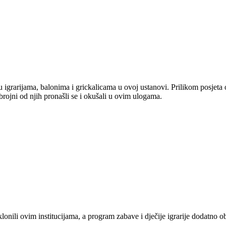
u igrarijama, balonima i grickalicama u ovoj ustanovi. Prilikom posjeta 
o brojni od njih pronašli se i okušali u ovim ulogama.
lonili ovim institucijama, a program zabave i dječije igrarije dodatno ob