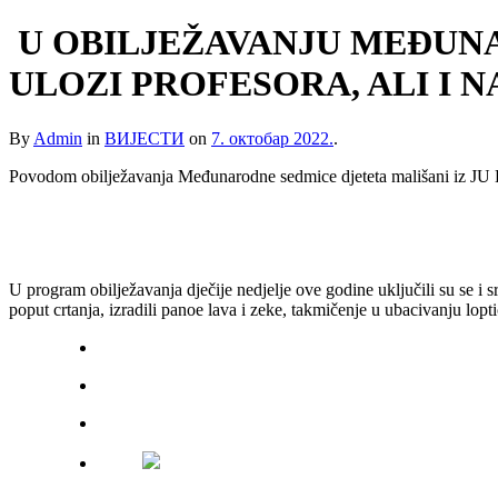
U OBILJEŽAVANJU MEĐUNA
ULOZI PROFESORA, ALI I 
By
Admin
in
ВИЈЕСТИ
on
7. октобар 2022.
.
Povodom obilježavanja Međunarodne sedmice djeteta mališani iz JU D
U program obilježavanja dječije nedjelje ove godine uključili su se i
poput crtanja, izradili panoe lava i zeke, takmičenje u ubacivanju lopt