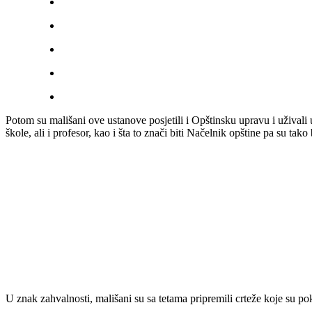
Potom su mališani ove ustanove posjetili i Opštinsku upravu i uživali 
škole, ali i profesor, kao i šta to znači biti Načelnik opštine pa su tak
U znak zahvalnosti, mališani su sa tetama pripremili crteže koje su pok