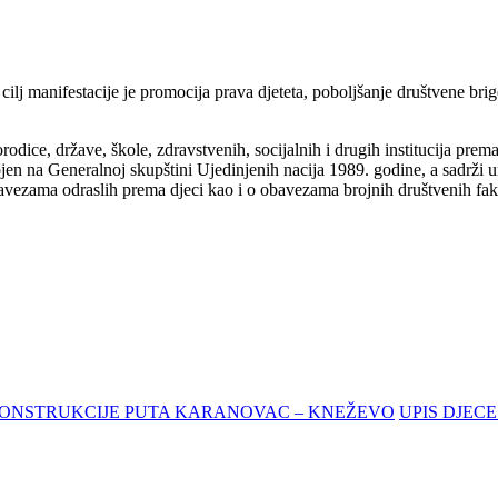
cilj manifestacije je promocija prava djeteta, poboljšanje društvene brig
orodice, države, škole, zdravstvenih, socijalnih i drugih institucija p
en na Generalnoj skupštini Ujedinjenih nacija 1989. godine, a sadrži 
avezama odraslih prema djeci kao i o obavezama brojnih društvenih fakto
ONSTRUKCIJE PUTA KARANOVAC – KNEŽEVO
UPIS DJEC