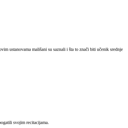
ovim ustanovama mališani su saznali i šta to znači biti učenik srednje
ogatili svojim recitacijama.