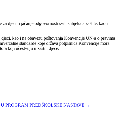
e za djecu i jačanje odgovornosti svih subjekata zaštite, kao i
rema djeci, kao i na obavezu poštovanja Konvencije UN-a o pravima
univerzalne standarde koje država potpisnica Konvencije mora
ra koji učestvuju u zaštiti djece.
E U PROGRAM PREDŠKOLSKE NASTAVE
→