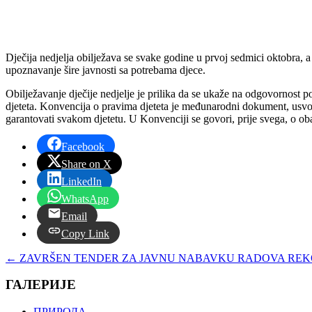
Dječija nedjelja obilježava se svake godine u prvoj sedmici oktobra, a 
upoznavanje šire javnosti sa potrebama djece.
Obilježavanje dječije nedjelje je prilika da se ukaže na odgovornost p
djeteta. Konvencija o pravima djeteta je međunarodni dokument, usvoj
garantovati svakom djetetu. U Konvenciji se govori, prije svega, o ob
Facebook
Share on X
LinkedIn
WhatsApp
Email
Copy Link
←
ZAVRŠEN TENDER ZA JAVNU NABAVKU RADOVA REK
ГАЛЕРИЈЕ
ПРИРОДА