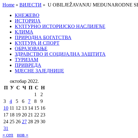
Home
»
ВИЈЕСТИ
»
U OBILJEŽAVANJU MEĐUNARODNE SEDM
КНЕЖЕВО
ИСТОРИЈА
КУЛТУРНО ИСТОРИЈСКО НАСЛИЈЕЂЕ
КЛИМА
ПРИРОДНА БОГАТСТВА
КУЛТУРА И СПОРТ
ОБРАЗОВАЊЕ
ЗДРАВСТВО И СОЦИЈАЛНА ЗАШТИТА
ТУРИЗАМ
ПРИВРЕДА
МЈЕСНЕ ЗАЈЕДНИЦЕ
октобар 2022.
П
У
С
Ч
П
С
Н
1
2
3
4
5
6
7
8
9
10
11
12
13
14
15
16
17
18
19
20
21
22
23
24
25
26
27
28
29
30
31
« сеп
нов »