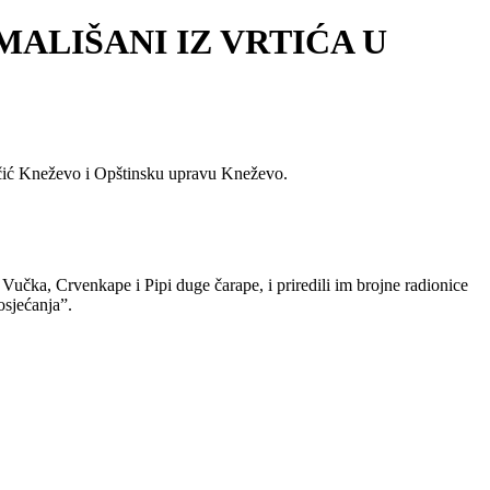
ALIŠANI IZ VRTIĆA U
učić Kneževo i Opštinsku upravu Kneževo.
Vučka, Crvenkape i Pipi duge čarape, i priredili im brojne radionice
osjećanja”.