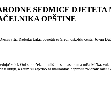
RODNE SEDMICE DJETETA M
NAČELNIKA OPŠTINE
ječiji vrtić Radojka Lakić posjetili su Srednjoškolski centar Jovan D
 srednjoškolci. Oni su dočekali mališane sa maskotama miša Miška, vuka 
ica u kutiju, a zatim su zajedno sa mališanima napravili “Mozaik misli i 