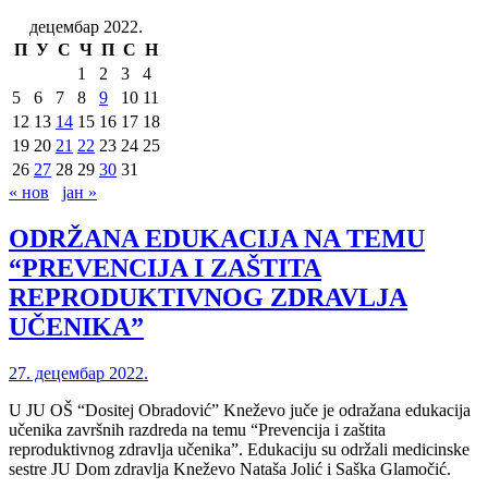
децембар 2022.
П
У
С
Ч
П
С
Н
1
2
3
4
5
6
7
8
9
10
11
12
13
14
15
16
17
18
19
20
21
22
23
24
25
26
27
28
29
30
31
« нов
јан »
ODRŽANA EDUKACIJA NA TEMU
“PREVENCIJA I ZAŠTITA
REPRODUKTIVNOG ZDRAVLJA
UČENIKA”
27. децембар 2022.
U JU OŠ “Dositej Obradović” Kneževo juče je odražana edukacija
učenika završnih razdreda na temu “Prevencija i zaštita
reproduktivnog zdravlja učenika”. Edukaciju su održali medicinske
sestre JU Dom zdravlja Kneževo Nataša Jolić i Saška Glamočić.