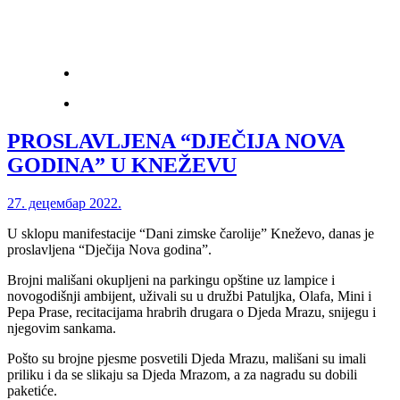
PROSLAVLJENA “DJEČIJA NOVA
GODINA” U KNEŽEVU
27. децембар 2022.
U sklopu manifestacije “Dani zimske čarolije” Kneževo, danas je
proslavljena “Dječija Nova godina”.
Brojni mališani okupljeni na parkingu opštine uz lampice i
novogodišnji ambijent, uživali su u družbi Patuljka, Olafa, Mini i
Pepa Prase, recitacijama hrabrih drugara o Djeda Mrazu, snijegu i
njegovim sankama.
Pošto su brojne pjesme posvetili Djeda Mrazu, mališani su imali
priliku i da se slikaju sa Djeda Mrazom, a za nagradu su dobili
paketiće.