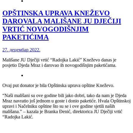
OPŠTINSKA UPRAVA KNEŽEVO
DAROVALA MALIŠANE JU DJEČIJI
VRTIĆ NOVOGODIŠNJIM
PAKETIĆIMA
27. децембар 2022.
Mališane JU Dječiji vrtić “Radojka Lakić” Kneževo danas je
posjetio Djeda Mraz i darovao ih novogodišnjim paketićama.
Ovaj put donator je bila Opštinska uprava opštine Kneževo.
“Naši mališani su ove godine bili jako dobri, tako da nam je Djeda
Mraz navratio još jednom u goste i donio paketiće. Hvala Opštinskoj
upravi i Načelniku opštine što su se i ove godine sjetili naših
mališana.” – kazala je Branka Đenić, direktorica JU Dječiji vrtić
“Radojka Lakić.