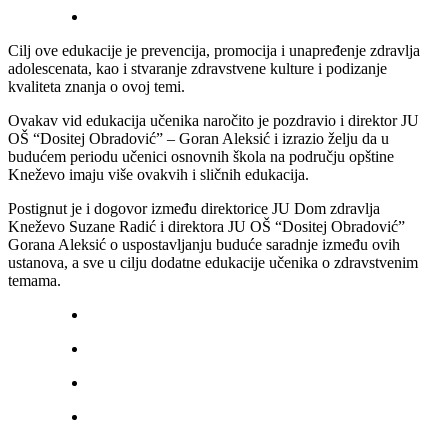
Cilj ove edukacije je prevencija, promocija i unapređenje zdravlja
adolescenata, kao i stvaranje zdravstvene kulture i podizanje
kvaliteta znanja o ovoj temi.
Ovakav vid edukacija učenika naročito je pozdravio i direktor JU
OŠ “Dositej Obradović” – Goran Aleksić i izrazio želju da u
budućem periodu učenici osnovnih škola na području opštine
Kneževo imaju više ovakvih i sličnih edukacija.
Postignut je i dogovor između direktorice JU Dom zdravlja
Kneževo Suzane Radić i direktora JU OŠ “Dositej Obradović”
Gorana Aleksić o uspostavljanju buduće saradnje između ovih
ustanova, a sve u cilju dodatne edukacije učenika o zdravstvenim
temama.