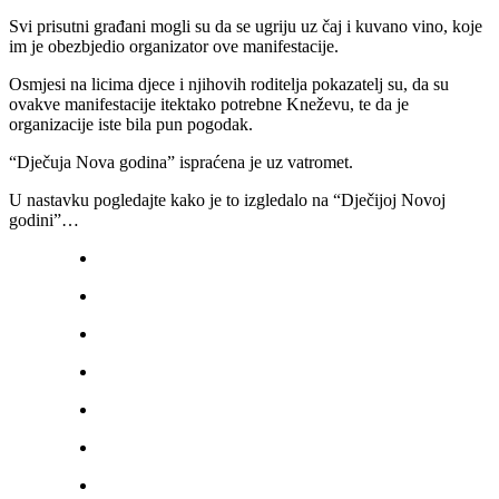
Svi prisutni građani mogli su da se ugriju uz čaj i kuvano vino, koje
im je obezbjedio organizator ove manifestacije.
Osmjesi na licima djece i njihovih roditelja pokazatelj su, da su
ovakve manifestacije itektako potrebne Kneževu, te da je
organizacije iste bila pun pogodak.
“Dječuja Nova godina” ispraćena je uz vatromet.
U nastavku pogledajte kako je to izgledalo na “Dječijoj Novoj
godini”…