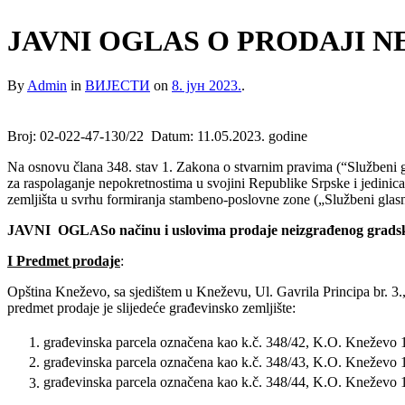
JAVNI OGLAS O PRODAJI
By
Admin
in
ВИЈЕСТИ
on
8. јун 2023.
.
Broj: 02-022-47-130/22 Datum: 11.05.2023. godine
Na osnovu člana 348. stav 1. Zakona o stvarnim pravima (“Službeni gl
za raspolaganje nepokretnostima u svojini Republike Srpske i jedini
zemljišta u svrhu formiranja stambeno-poslovne zone („Službeni glasn
JAVNI OGLAS
o načinu i uslovima prodaje neizgrađenog grad
I
Predmet prodaje
:
Opština Kneževo, sa sjedištem u Kneževu, Ul. Gavrila Principa br. 
predmet prodaje je slijedeće građevinsko zemljište:
građevinska parcela označena kao k.č. 348/42, K.O. Kneževo 
građevinska parcela označena kao k.č. 348/43, K.O. Kneževo 
građevinska parcela označena kao k.č. 348/44, K.O. Kneževo 