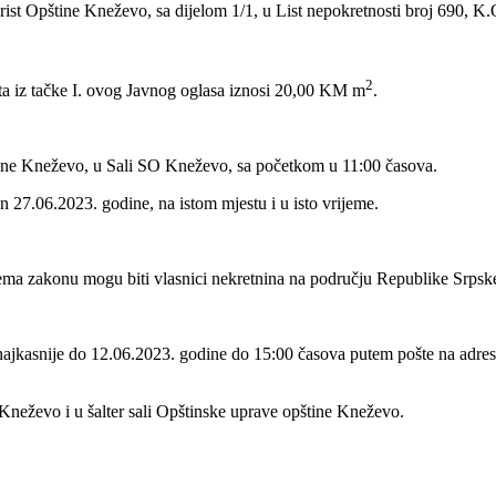
ist Opštine Kneževo, sa dijelom 1/1, u List nepokretnosti broj 690, K
2
ta iz tačke I. ovog Javnog oglasa iznosi 20,00 KM m
.
pštine Kneževo, u Sali SO Kneževo, sa početkom u 11:00 časova.
dan 27.06.2023. godine, na istom mjestu i u isto vrijeme.
 prema zakonu mogu biti vlasnici nekretnina na području Republike Srpsk
 najkasnije do 12.06.2023. godine do 15:00 časova putem pošte na adres
e Kneževo i u šalter sali Opštinske uprave opštine Kneževo.