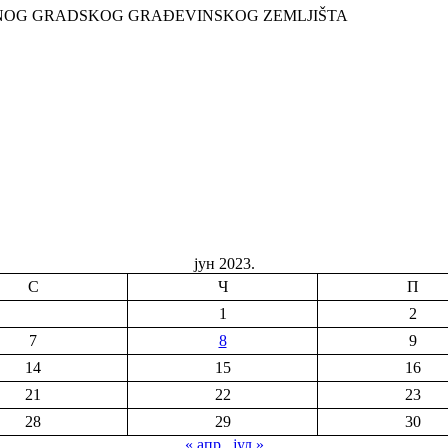
ENOG GRADSKOG GRAĐEVINSKOG ZEMLJIŠTA
јун 2023.
С
Ч
П
1
2
7
8
9
14
15
16
21
22
23
28
29
30
« апр
јул »