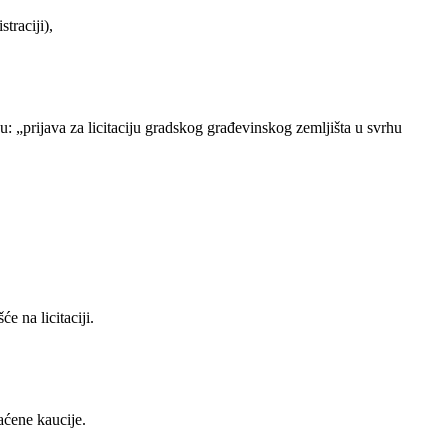
traciji),
.
ku: „prijava za licitaciju gradskog građevinskog zemljišta u svrhu
 na licitaciji.
aćene kaucije.