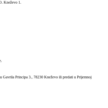
.O. Kneževo 1.
e.
u Gavrila Principa 3., 78230 Kneževo ili predati u Prijemnoj