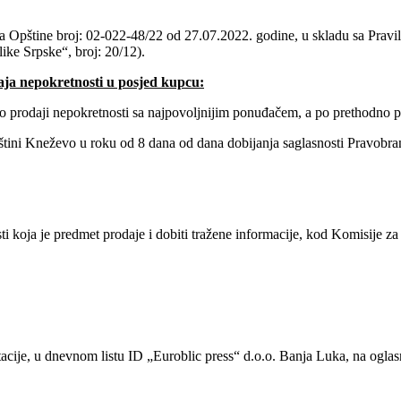
a Opštine broj: 02-022-48/22 od 27.07.2022. godine, u skladu sa Prav
ike Srpske“, broj: 20/12).
aja nepokretnosti u posjed kupcu:
 o prodaji nepokretnosti sa najpovoljnijim ponuđačem, a po prethodno 
štini Kneževo u roku od 8 dana od dana dobijanja saglasnosti Pravobra
i koja je predmet prodaje i dobiti tražene informacije, kod Komisije z
tacije, u dnevnom listu ID „Euroblic press“ d.o.o. Banja Luka, na oglas