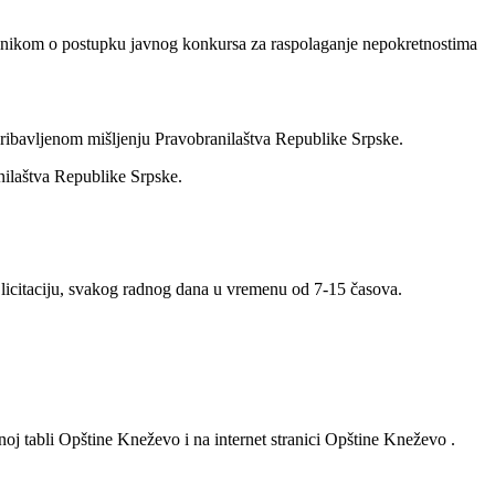
ilnikom o postupku javnog konkursa za raspolaganje nepokretnostima
pribavljenom mišljenju Pravobranilaštva Republike Srpske.
nilaštva Republike Srpske.
a licitaciju, svakog radnog dana u vremenu od 7-15 časova.
noj tabli Opštine Kneževo i na internet stranici Opštine Kneževo .