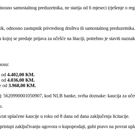
osno samostalnog preduzetnika, ne starija od 6 mjeseci (rješenje o regis
ik, odnosno zastupnik privrednog društva ili samostalnog preduzetnika
ojoj se predaje prijava za učešće na litaciji, potrebno je staviti nazna
nosu:
e od
4.402,00 KM.
e od
4.036,00 KM.
je od
3.968,00 KM.
oj: 5620990001050907, kod NLB banke, svrha doznake: kaucija za učešće
u.
vrat uplaćene kaucije u roku od 8 dana od dana zaključenja licitacije.
 pristupi zaključivanju ugovora o kupoprodaji, gubi pravo na povrat upl