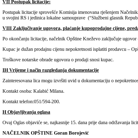
VII
Postupak licitacije:
Postupak licitacije sprovešće Komisija imenovana rješenjem Načelnik
u svojini RS i jedinica lokalne samouprave (“Službeni glasnik Republ
VIII
Zaključivanje ugovora, plaćanje kupoprodajne cijene, pred
Po okončanju licitacije, načelnik Opštine Kneževo zaključuje ugovor
Kupac je dužan prodajnu cijenu nepokretnosti isplatiti prodavcu – Op
Troškove notarske obrade ugovora o prodaji snosi kupac.
I
H Vrijeme i način razgledanja dokumentacije
Zainteresovana lica mogu izvršiti uvid u dokumentaciju o nepokretnost
Kontakt osoba: Kalabić Milana.
Kontakt telefon:051/594-200.
H Objavljivanja oglasa
Ovaj Oglas objaviće se, najkasnije 15. dana prije dana održavanja lici
NAČELNIK OPŠTINE Goran Borojević