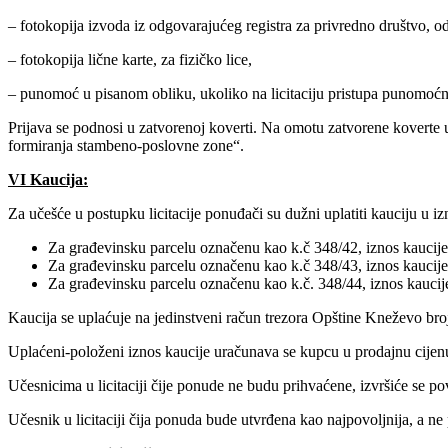
– fotokopija izvoda iz odgovarajućeg registra za privredno društvo, odn
– fotokopija lične karte, za fizičko lice,
– punomoć u pisanom obliku, ukoliko na licitaciju pristupa punomoćn
Prijava se podnosi u zatvorenoj koverti. Na omotu zatvorene koverte u k
formiranja stambeno-poslovne zone“.
VI
Kaucija:
Za učešće u postupku licitacije ponuđači su dužni uplatiti kauciju u iz
Za građevinsku parcelu označenu kao k.č 348/42, iznos kaucij
Za građevinsku parcelu označenu kao k.č 348/43, iznos kaucij
Za građevinsku parcelu označenu kao k.č. 348/44, iznos kauci
Kaucija se uplaćuje na jedinstveni račun trezora Opštine Kneževo br
Uplaćeni-položeni iznos kaucije uračunava se kupcu u prodajnu cijen
Učesnicima u licitaciji čije ponude ne budu prihvaćene, izvršiće se po
Učesnik u licitaciji čija ponuda bude utvrđena kao najpovoljnija, a ne