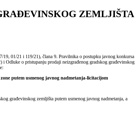
GRAĐEVINSKOG ZEMLJIŠTA
7/19, 01/21 i 119/21), člana 9. Pravilnika o postupku javnog konkursa
2) i Odluke o pristupanju prodaji neizgrađenog gradskog građevinskog
e:
e zone putem usmenog javnog nadmetanja-licitacijom
dskog građevinskog zemljišta putem usmenog javnog nadmetanja, a