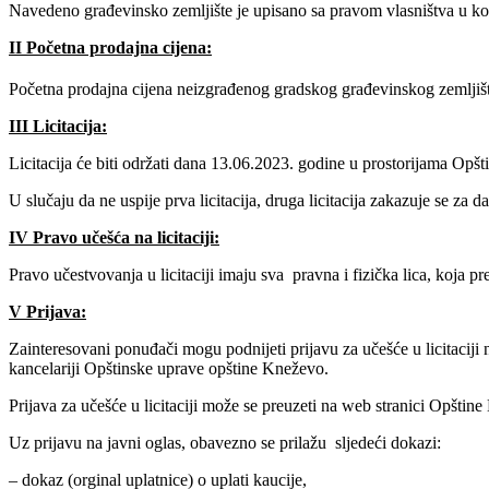
Navedeno građevinsko zemljište je upisano sa pravom vlasništva u kor
II
Početna prodajna cijena:
Početna prodajna cijena neizgrađenog gradskog građevinskog zemljiš
III
Licitacija:
Licitacija će biti održati dana 13.06.2023. godine u prostorijama O
U slučaju da ne uspije prva licitacija, druga licitacija zakazuje se za 
IV
Pravo učešća na licitaciji:
Pravo učestvovanja u licitaciji imaju sva pravna i fizička lica, koja
V
Prijava:
Zainteresovani ponuđači mogu podnijeti prijavu za učešće u licitaciji
kancelariji Opštinske uprave opštine Kneževo.
Prijava za učešće u licitaciji može se preuzeti na web stranici Opštin
Uz prijavu na javni oglas, obavezno se prilažu sljedeći dokazi:
– dokaz (orginal uplatnice) o uplati kaucije,