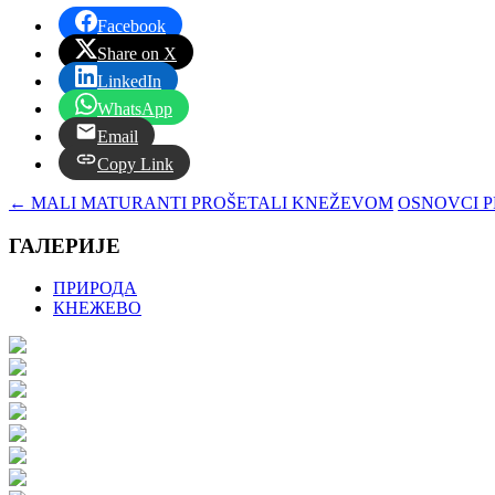
Facebook
Share on X
LinkedIn
WhatsApp
Email
Copy Link
←
MALI MATURANTI PROŠETALI KNEŽEVOM
OSNOVCI 
ГАЛЕРИЈЕ
ПРИРОДА
КНЕЖЕВО