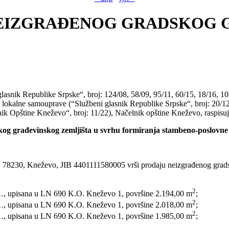
 NEIZGRAĐENOG GRADSKOG 
asnik Republike Srpske“, broj: 124/08, 58/09, 95/11, 60/15, 18/16, 10
ca lokalne samouprave (“Službeni glasnik Republike Srpske“, broj: 20/1
ik Opštine Kneževo“, broj: 11/22), Načelnik opštine Kneževo, raspisuj
skog građevinskog zemljišta u svrhu formiranja stambeno-poslovn
3., 78230, Kneževo, JIB 4401111580005 vrši prodaju neizgrađenog gra
2
1., upisana u LN 690 K.O. Kneževo 1, površine 2.194,00 m
;
2
1., upisana u LN 690 K.O. Kneževo 1, površine 2.018,00 m
;
2
1., upisana u LN 690 K.O. Kneževo 1, površine 1.985,00 m
;