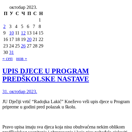
октобар 2023.
П
У
С
Ч
П
С
Н
1
2
3
4
5
6
7
8
9
10
11
12
13
14
15
16
17
18
19
20
21
22
23
24
25
26
27
28
29
30
31
« сеп
нов »
UPIS DJECE U PROGRAM
PREDŠKOLSKE NASTAVE
31. октобар 2023.
JU Dječiji vrtić “Radojka Lakić” Kneževo vrši upis djece u Program
pripreme u godini pred polazak u školu.
Pravo upisa imaju sva djeca koja nisu obuhvaćena nekim oblikom