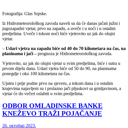
Fotografija: Glas Srpske.
Iz Hidrometeorološkog zavoda naveli su da će danas jačati južni i
jugozapadni vjetar, prvo na zapadu, a uveče i u noći i u ostalim
predjelima. Uveče i tokom noći biće vjetrovito uz jak do olujni
vjetar.
–
Udari vjetra na zapadu biće od 40 do 70 kilometara na čas, na
planinama i jači –
prognoza je Hidrometeorološkog zavoda.
Vjetrovito, uz jak do olujni vjetar u svim predjelima, biće i sutra u
prvom dijelu dana. Udari vjetra biće od 50 do 90, na planinama
ponegdje i oko 100 kilometara na čas.
Ujutru i prije podne prvo na sjeveru, a tokom dana i u ostalim
krajevima najavljeni su i prolazno jači pljuskovi sa grmljavinom, a
vjetar će do večeri oslabiti u svim predjelima.
ODBOR OMLADINSKE BANKE
KNEŽEVO TRAŽI POJAČANJE
26. октобар 2023.