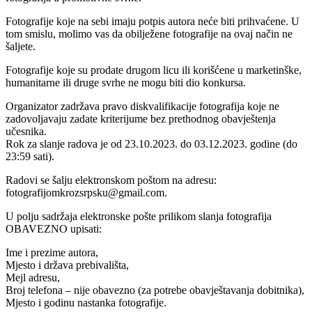
Fotografije koje na sebi imaju potpis autora neće biti prihvaćene. U
tom smislu, molimo vas da obilježene fotografije na ovaj način ne
šaljete.
Fotografije koje su prodate drugom licu ili korišćene u marketinške,
humanitarne ili druge svrhe ne mogu biti dio konkursa.
Organizator zadržava pravo diskvalifikacije fotografija koje ne
zadovoljavaju zadate kriterijume bez prethodnog obavještenja
učesnika.
Rok za slanje radova je od 23.10.2023. do 03.12.2023. godine (do
23:59 sati).
Radovi se šalju elektronskom poštom na adresu:
fotografijomkrozsrpsku@gmail.com.
U polju sadržaja elektronske pošte prilikom slanja fotografija
OBAVEZNO upisati:
Ime i prezime autora,
Mjesto i država prebivališta,
Mejl adresu,
Broj telefona – nije obavezno (za potrebe obavještavanja dobitnika),
Mjesto i godinu nastanka fotografije.