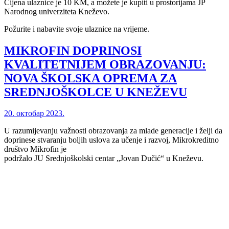
Cijena ulaznice je 10 KM, a možete je kupiti u prostorijama JP
Narodnog univerziteta Kneževo.
Požurite i nabavite svoje ulaznice na vrijeme.
MIKROFIN DOPRINOSI
KVALITETNIJEM OBRAZOVANJU:
NOVA ŠKOLSKA OPREMA ZA
SREDNJOŠKOLCE U KNEŽEVU
20. октобар 2023.
U razumijevanju važnosti obrazovanja za mlade generacije i želji da
doprinese stvaranju boljih uslova za učenje i razvoj, Mikrokreditno
društvo Mikrofin je
podržalo JU Srednjoškolski centar „Jovan Dučić“ u Kneževu.