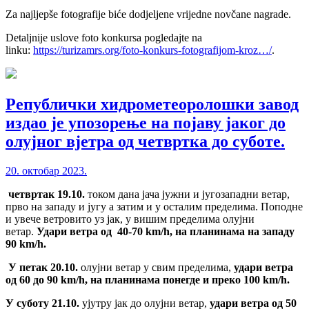
Za najljepše fotografije biće dodjeljene vrijedne novčane nagrade.
Detaljnije uslove foto konkursa pogledajte na
linku:
https://turizamrs.org/foto-konkurs-fotografijom-kroz…/
.
Републички хидрометеоролошки завод
издао је упозорење на појаву јаког до
олујног вјетра од четвртка до суботе.
20. октобар 2023.
четвртак 19.10.
током дана јача јужни и југозападни ветар,
прво на западу и југу а затим и у осталим пределима. Поподне
и увече ветровито уз јак, у вишим пределима олујни
ветар.
Удари ветра од 4
0-70
km/h
, на планинама на западу
90
km/h
.
У петак
20.10.
олујни ветар у свим пределима,
удари ветра
од 60 до 90
km/h
, на планинама понегде и преко 100
km/h
.
У суботу
21.10.
ујутру јак до олујни ветар,
удари ветра од 50