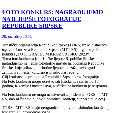
FOTO KONKURS: NAGRAĐUJEMO
NAJLJEPŠE FOTOGRAFIJE
REPUBLIKE SRPSKE
20. октобар 2023.
Turistička organizacija Republike Srpske (TORS) uz Ministarstvo
trgovine i turizma Republike Srpske (MTT RS) organizuje foto
konkurs „FOTOGRAFIJOM KROZ SRPSKU 2023“.
Tema foto konkursa je turističke ljepote Republike Srpske –
nagrađujemo najljepše fotografije nastale na području Republike
Srpske, koje prikazuju prirodne ljepote, pejzaže, selo, grad,
zanimljiva mjesta, kulturno istorijsko nasljeđe…
Cilj konkursa je promocija Republike Srpske kroz fotografiju.
Na Foto konkursu mogu učestvovati fizička lica starija od 15
godina, iz zemlje i inostranstva, a učešće na konkursu je besplatno.
Na Foto konkursu ne mogu učestvovati zaposleni u TORS-u i MTT
RS, kao ni članovi njihovih porodica (roditelji, supružnici, djeca).
TORS i MTT RS imaju neograničeno pravo na slobodno korišćenje
fotografija u promotivne svrhe.