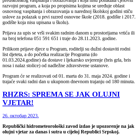
predškolskog vaspitanja i obrazovanja i koja nisu pohađala cjeloviti
razvojni program, a koja po propisima kojima se uređuje oblast
osnovnog vaspitanja i obrazovanja u narednoj školskoj godini stiču
uslove za polazak u prvi razred osnovne škole (2018. godište i 2017.
godište koja nisu upisana u školu).
Prijava za upis se vrši svakim radnim danom u prostorijama vrtića ili
na broj telefona 051 591 651 i traje do 28.11.2023. godine.
Prilikom prijave djece u Program, roditelji su dužni dostaviti rodni
list djeteta, a do početka realizacije Programa (do
01.03.2024.godine) da dostave i ljekarsko uvjerenje (bris grla, bris
nosa i nalaz stolice) od nadležne zdravstvene ustanove.
Program će se realizovati od 01. marta do 31. maja 2024. godine i
trajaće svaki radni dan u ukupnom dnevnom trajanju od 180 minuta.
RHZRS: SPREMA SE JAK OLUJNI
VJETAR!
26. октобар 2023.
Republički hidrometeorološki zavod izdao je upozorenje na jak
olujni vjetar za danas i sutra u cijeloj Republici Srpskoj.