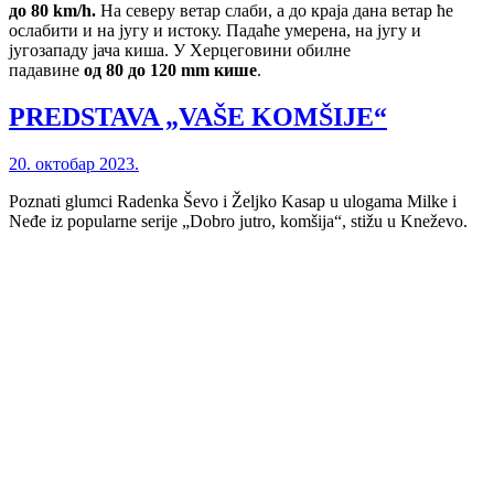
до 80
km/h
.
На северу ветар слаби, а до краја дана ветар ће
ослабити и на југу и истоку. Падаће умерена, на југу и
југозападу јача киша. У Херцеговини обилне
падавине
од
80
до
120 mm
кише
.
PREDSTAVA „VAŠE KOMŠIJE“
20. октобар 2023.
Poznati glumci Radenka Ševo i Željko Kasap u ulogama Milke i
Neđe iz popularne serije „Dobro jutro, komšija“, stižu u Kneževo.