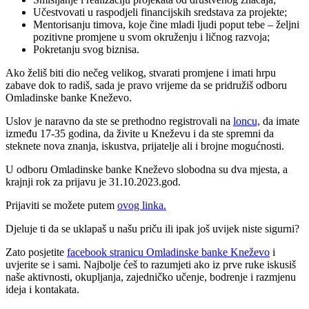
Učestvovati u raspodjeli financijskih sredstava za projekte;
Mentorisanju timova, koje čine mladi ljudi poput tebe – željni
pozitivne promjene u svom okruženju i ličnog razvoja;
Pokretanju svog biznisa.
Ako želiš biti dio nečeg velikog, stvarati promjene i imati hrpu
zabave dok to radiš, sada je pravo vrijeme da se pridružiš odboru
Omladinske banke Kneževo.
Uslov je naravno da ste se prethodno registrovali na
loncu,
da imate
između 17-35 godina, da živite u Kneževu i da ste spremni da
steknete nova znanja, iskustva, prijatelje ali i brojne mogućnosti.
U odboru Omladinske banke Kneževo slobodna su dva mjesta, a
krajnji rok za prijavu je 31.10.2023.god.
Prijaviti se možete putem
ovog linka.
Djeluje ti da se uklapaš u našu priču ili ipak još uvijek niste sigurni?
Zato posjetite
facebook stranicu Omladinske banke Kneževo
i
uvjerite se i sami. Najbolje ćeš to razumjeti ako iz prve ruke iskusiš
naše aktivnosti, okupljanja, zajedničko učenje, bodrenje i razmjenu
ideja i kontakata.