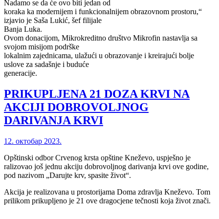
Nadamo se da će ovo biti jedan od
koraka ka modernijem i funkcionalnijem obrazovnom prostoru,“
izjavio je Saša Lukić, šef filijale
Banja Luka.
Ovom donacijom, Mikrokreditno društvo Mikrofin nastavlja sa
svojom misijom podrške
lokalnim zajednicama, ulažući u obrazovanje i kreirajući bolje
uslove za sadašnje i buduće
generacije.
PRIKUPLJENA 21 DOZA KRVI NA
AKCIJI DOBROVOLJNOG
DARIVANJA KRVI
12. октобар 2023.
Opštinski odbor Crvenog krsta opštine Kneževo, uspješno je
ralizovao još jednu akciju dobrovoljnog darivanja krvi ove godine,
pod nazivom „Darujte krv, spasite život“.
Akcija je realizovana u prostorijama Doma zdravlja Kneževo. Tom
prilikom prikupljeno je 21 ove dragocjene tečnosti koja život znači.