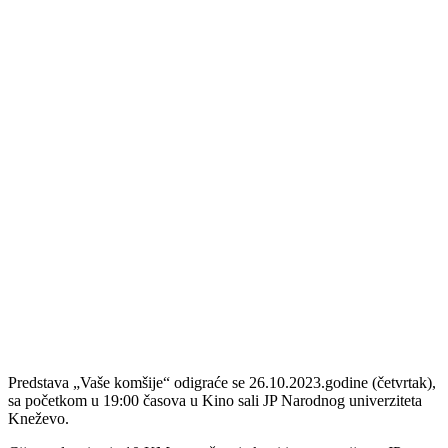
Predstava „Vaše komšije“ odigraće se 26.10.2023.godine (četvrtak),
sa početkom u 19:00 časova u Kino sali JP Narodnog univerziteta
Kneževo.