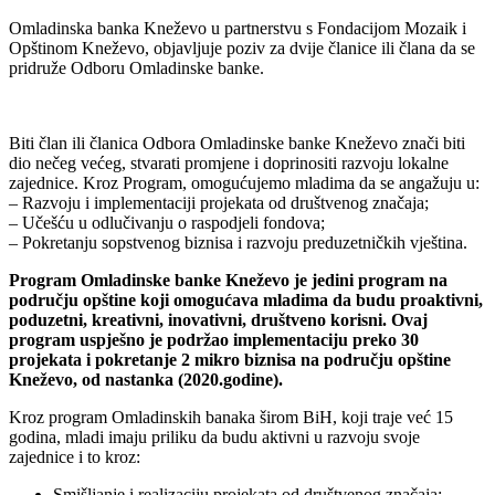
Omladinska banka Kneževo u partnerstvu s Fondacijom Mozaik i
Opštinom Kneževo, objavljuje poziv za dvije članice ili člana da se
pridruže Odboru Omladinske banke.
Biti član ili članica Odbora Omladinske banke Kneževo znači biti
dio nečeg većeg, stvarati promjene i doprinositi razvoju lokalne
zajednice. Kroz Program, omogućujemo mladima da se angažuju u:
– Razvoju i implementaciji projekata od društvenog značaja;
– Učešću u odlučivanju o raspodjeli fondova;
– Pokretanju sopstvenog biznisa i razvoju preduzetničkih vještina.
Program Omladinske banke Kneževo je jedini program na
području opštine koji omogućava mladima da budu proaktivni,
poduzetni, kreativni, inovativni, društveno korisni. Ovaj
program uspješno je podržao implementaciju preko 30
projekata i pokretanje 2 mikro biznisa na području opštine
Kneževo, od nastanka (2020.godine).
Kroz program Omladinskih banaka širom BiH, koji traje već 15
godina, mladi imaju priliku da budu aktivni u razvoju svoje
zajednice i to kroz:
Smišljanje i realizaciju projekata od društvenog značaja;