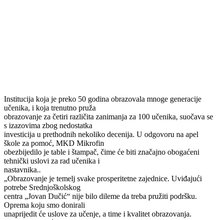
Institucija koja je preko 50 godina obrazovala mnoge generacije
učenika, i koja trenutno pruža
obrazovanje za četiri različita zanimanja za 100 učenika, suočava se
s izazovima zbog nedostatka
investicija u prethodnih nekoliko decenija. U odgovoru na apel
škole za pomoć, MKD Mikrofin
obezbijedilo je table i štampač, čime će biti značajno obogaćeni
tehnički uslovi za rad učenika i
nastavnika..
„Obrazovanje je temelj svake prosperitetne zajednice. Uviđajući
potrebe Srednjoškolskog
centra „Jovan Dučić“ nije bilo dileme da treba pružiti podršku.
Oprema koju smo donirali
unaprijedit će uslove za učenje, a time i kvalitet obrazovanja.