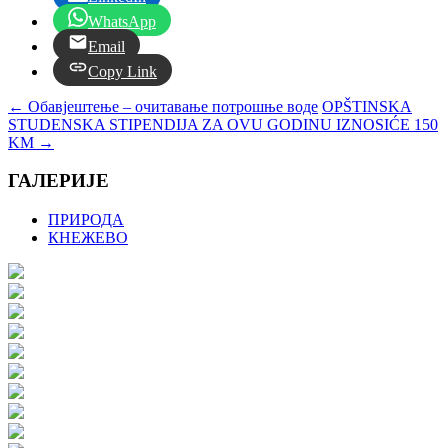
WhatsApp
Email
Copy Link
←
Обавјештење – очитавање потрошње воде
OPŠTINSKA
STUDENSKA STIPENDIJA ZA OVU GODINU IZNOSIĆE 150
KM
→
ГАЛЕРИЈЕ
ПРИРОДА
КНЕЖЕВО