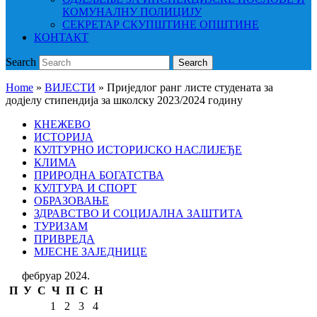
КОМУНАЛНУ ПОЛИЦИЈУ
СЕКРЕТАР СКУПШТИНЕ ОПШТИНЕ
КОНТАКТ
Search
Search
Home
»
ВИЈЕСТИ
»
Приједлог ранг листе студената за
додјелу стипендија за школску 2023/2024 годину
КНЕЖЕВО
ИСТОРИЈА
КУЛТУРНО ИСТОРИЈСКО НАСЛИЈЕЂЕ
КЛИМА
ПРИРОДНА БОГАТСТВА
КУЛТУРА И СПОРТ
ОБРАЗОВАЊЕ
ЗДРАВСТВО И СОЦИЈАЛНА ЗАШТИТА
ТУРИЗАМ
ПРИВРЕДА
МЈЕСНЕ ЗАЈЕДНИЦЕ
фебруар 2024.
П
У
С
Ч
П
С
Н
1
2
3
4