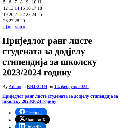
5
6
7
8
9
10
11
12
13
14
15
16
17
18
19
20
21
22
23
24
25
26
27
28
29
« јан
мар »
Приједлог ранг листе
студената за додјелу
стипендија за школску
2023/2024 годину
By
Admin
in
ВИЈЕСТИ
on
14. фебруар 2024.
.
Приједлог ранг листе студената за додјелу стипендија за
школску 2023/2024 годину
Facebook
Share on X
LinkedIn