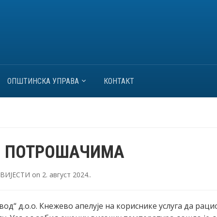
ОПШТИНСКА УПРАВА
КОНТАКТ
Л ПОТРОШАЧИМА
ВИЈЕСТИ
on
2. август 2024.
.
вод“ д.о.о. Кнежево aпелује на кориснике услуга да рац