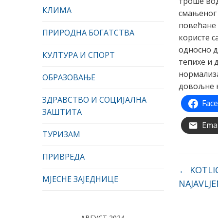
троше вод
КЛИМА
смањеног 
повећане 
ПРИРОДНА БОГАТСТВА
користе с
односно д
КУЛТУРА И СПОРТ
тепихе и
нормализа
ОБРАЗОВАЊЕ
довољне к
ЗДРАВСТВО И СОЦИЈАЛНА
Fac
ЗАШТИТА
Emai
ТУРИЗАМ
ПРИВРЕДА
←
KOTLIĆ
МЈЕСНЕ ЗАЈЕДНИЦЕ
NAJAVLJE
АВГУСТ 2024.