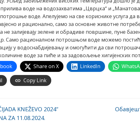
у. Усљед забиљежених високих температура дошло је 
прилива воде на водозахватима „Цврцка“ и „Манатова
потрошње воде. Апелујемо на све кориснике услуга да 
авјесно и рационално, само за основне животне потребе
а не залијевају зелене и обрадиве површине, пуне базен
 др. Само рационалном потрошњом воде можемо пости
цију у водоснабдијевању и омогућити да сви потрошач
оличине воде за пиће и за задовољење хигијенских пот
ebook
Share on X
LinkedIn
WhatsA
l
Copy Link
IJADA KNEŽEVO 2024“
Обавјеш
NA ZA 11.08.2024.