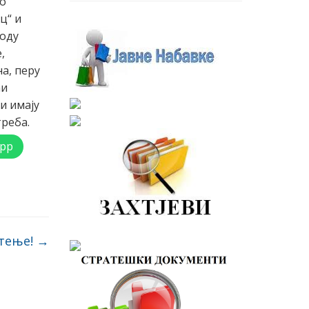
до
ц“ и
воду
,
а, перу
ћи
и имају
реба.
pp
тење!
→