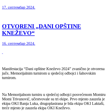
17. септембар 2024.
OTVORENI „DANI OPŠTINE
KNEŽEVO“
16. септембар 2024.
Manifestacija “Dani opštine Kneźevo 2024” zvanično je otvorena
juče, Memorijalnim turnirom u sjedećoj odbojci i šahovskim
turnirom.
Na Memorijalnom turniru u sjedećoj odbojci posvećenom Momiru
Momi Trivunović, učestvovale su tri ekipe. Prvo mjesto zauzela je
ekipa OKI Banja Luka, drugoplasirana je bila ekipa OKI Laktaši,
treće mjesto je zauzela ekipa OKI Kneževo.