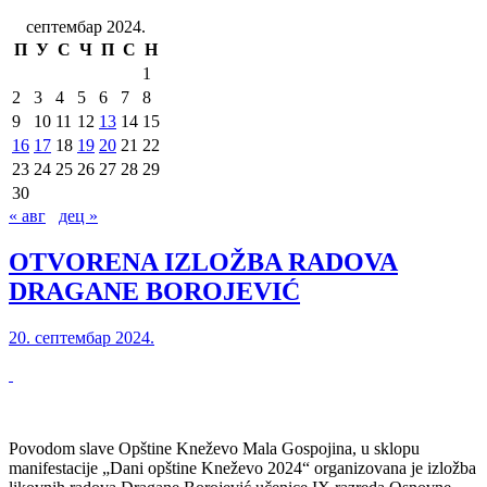
септембар 2024.
П
У
С
Ч
П
С
Н
1
2
3
4
5
6
7
8
9
10
11
12
13
14
15
16
17
18
19
20
21
22
23
24
25
26
27
28
29
30
« авг
дец »
OTVORENA IZLOŽBA RADOVA
DRAGANE BOROJEVIĆ
20. септембар 2024.
Povodom slave Opštine Kneževo Mala Gospojina, u sklopu
manifestacije „Dani opštine Kneževo 2024“ organizovana je izložba