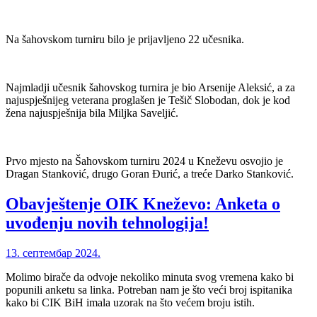
Na šahovskom turniru bilo je prijavljeno 22 učesnika.
Najmladji učesnik šahovskog turnira je bio Arsenije Aleksić, a za
najuspješnijeg veterana proglašen je Tešič Slobodan, dok je kod
žena najuspješnija bila Miljka Saveljić.
Prvo mjesto na Šahovskom turniru 2024 u Kneževu osvojio je
Dragan Stanković, drugo Goran Đurić, a treće Darko Stanković.
Obavještenje OIK Kneževo: Anketa o
uvođenju novih tehnologija!
13. септембар 2024.
Molimo birače da odvoje nekoliko minuta svog vremena kako bi
popunili anketu sa linka. Potreban nam je što veći broj ispitanika
kako bi CIK BiH imala uzorak na što većem broju istih.