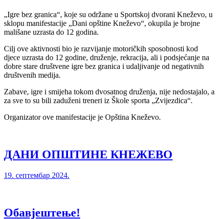
„Igre bez granica“, koje su održane u Sportskoj dvorani Kneževo, u
sklopu manifestacije „Dani opštine Kneževo“, okupila je brojne
mališane uzrasta do 12 godina.
Cilj ove aktivnosti bio je razvijanje motoričkih sposobnosti kod
djece uzrasta do 12 godine, druženje, rekracija, ali i podsjećanje na
dobre stare društvene igre bez granica i udaljivanje od negativnih
društvenih medija.
Zabave, igre i smijeha tokom dvosatnog druženja, nije nedostajalo, a
za sve to su bili zaduženi treneri iz Škole sporta „Zvijezdica“.
Organizator ove manifestacije je Opština Kneževo.
ДАНИ ОПШТИНЕ КНЕЖЕВО
19. септембар 2024.
Обавјештење!