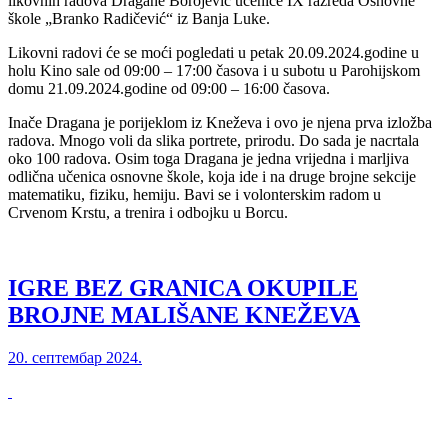
likovnih radova Dragane Borojević učenice IX razreda Osnovne
škole „Branko Radičević“ iz Banja Luke.
Likovni radovi će se moći pogledati u petak 20.09.2024.godine u
holu Kino sale od 09:00 – 17:00 časova i u subotu u Parohijskom
domu 21.09.2024.godine od 09:00 – 16:00 časova.
Inače Dragana je porijeklom iz Kneževa i ovo je njena prva izložba
radova. Mnogo voli da slika portrete, prirodu. Do sada je nacrtala
oko 100 radova. Osim toga Dragana je jedna vrijedna i marljiva
odlična učenica osnovne škole, koja ide i na druge brojne sekcije
matematiku, fiziku, hemiju. Bavi se i volonterskim radom u
Crvenom Krstu, a trenira i odbojku u Borcu.
IGRE BEZ GRANICA OKUPILE
BROJNE MALIŠANE KNEŽEVA
20. септембар 2024.