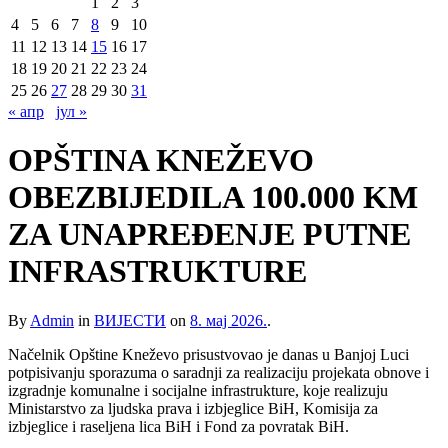
1
2
3
4
5
6
7
8
9
10
11
12
13
14
15
16
17
18
19
20
21
22
23
24
25
26
27
28
29
30
31
« апр
јул »
OPŠTINA KNEŽEVO
OBEZBIJEDILA 100.000 KM
ZA UNAPREĐENJE PUTNE
INFRASTRUKTURE
By
Admin
in
ВИЈЕСТИ
on
8. мај 2026.
.
Načelnik Opštine Kneževo prisustvovao je danas u Banjoj Luci
potpisivanju sporazuma o saradnji za realizaciju projekata obnove i
izgradnje komunalne i socijalne infrastrukture, koje realizuju
Ministarstvo za ljudska prava i izbjeglice BiH, Komisija za
izbjeglice i raseljena lica BiH i Fond za povratak BiH.