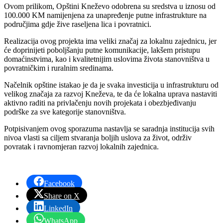
Ovom prilikom, Opštini Kneževo odobrena su sredstva u iznosu od
100.000 KM namijenjena za unapređenje putne infrastrukture na
područjima gdje žive raseljena lica i povratnici.
Realizacija ovog projekta ima veliki značaj za lokalnu zajednicu, jer
će doprinijeti poboljšanju putne komunikacije, lakšem pristupu
domaćinstvima, kao i kvalitetnijim uslovima života stanovništva u
povratničkim i ruralnim sredinama.
Načelnik opštine istakao je da je svaka investicija u infrastrukturu od
velikog značaja za razvoj Kneževa, te da će lokalna uprava nastaviti
aktivno raditi na privlačenju novih projekata i obezbjeđivanju
podrške za sve kategorije stanovništva.
Potpisivanjem ovog sporazuma nastavlja se saradnja institucija svih
nivoa vlasti sa ciljem stvaranja boljih uslova za život, održiv
povratak i ravnomjeran razvoj lokalnih zajednica.
Facebook
Share on X
LinkedIn
WhatsApp