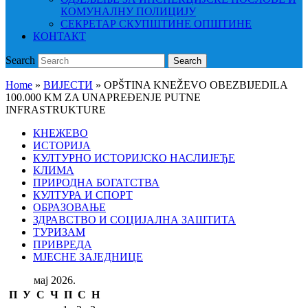
КОМУНАЛНУ ПОЛИЦИЈУ
СЕКРЕТАР СКУПШТИНЕ ОПШТИНЕ
КОНТАКТ
Search
Search
Home
»
ВИЈЕСТИ
»
OPŠTINA KNEŽEVO OBEZBIJEDILA
100.000 KM ZA UNAPREĐENJE PUTNE
INFRASTRUKTURE
КНЕЖЕВО
ИСТОРИЈА
КУЛТУРНО ИСТОРИЈСКО НАСЛИЈЕЂЕ
КЛИМА
ПРИРОДНА БОГАТСТВА
КУЛТУРА И СПОРТ
ОБРАЗОВАЊЕ
ЗДРАВСТВО И СОЦИЈАЛНА ЗАШТИТА
ТУРИЗАМ
ПРИВРЕДА
МЈЕСНЕ ЗАЈЕДНИЦЕ
мај 2026.
П
У
С
Ч
П
С
Н