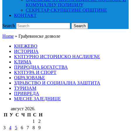
КОМУНАЛНУ ПОЛИЦИЈУ
СЕКРЕТАР СКУПШТИНЕ ОПШТИНЕ
КОНТАКТ
Search
Search
Home
»
Грађевинске дозволе
КНЕЖЕВО
ИСТОРИЈА
КУЛТУРНО ИСТОРИЈСКО НАСЛИЈЕЂЕ
КЛИМА
ПРИРОДНА БОГАТСТВА
КУЛТУРА И СПОРТ
ОБРАЗОВАЊЕ
ЗДРАВСТВО И СОЦИЈАЛНА ЗАШТИТА
ТУРИЗАМ
ПРИВРЕДА
МЈЕСНЕ ЗАЈЕДНИЦЕ
август 2026.
П
У
С
Ч
П
С
Н
1
2
3
4
5
6
7
8
9