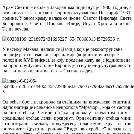
Храм Светог Николе у Јаворанима подигнут је 1930. године, а
освјештао га је епископ зворничко-тузлански Нектарије 1931.
године. У овом храму налазе се иконе: Светог Николаја, Свете
Богородице, Светог Пророка Илије, Исуса Христа и икона
Тајна вечера.
У насељу Махала, налази се Џамија која је реконструисана
послије рата и темељи старе џамије (који потичу из прве
половине XVII.вијека), за коју предања кажу да је јединствена
на простору Југоисточне Европе, јер се у њеној унутрашњости
налази мезар њеног вакифа – Скендер – деде.
Од већег броја некропола са стећцима на кнежевској општини
најпознатија је имљанска некропола “Мрамор”, која се састоји
од пет стећака. Четири стећка припадају плочастом типу а
средишњи стећак лежи преврнут. Орнаментику стећка чини
стилизирани љиљан, полумјесец, пластични круг и три
полулопте. Друга некропола “Ђидолово гробље” налази се у