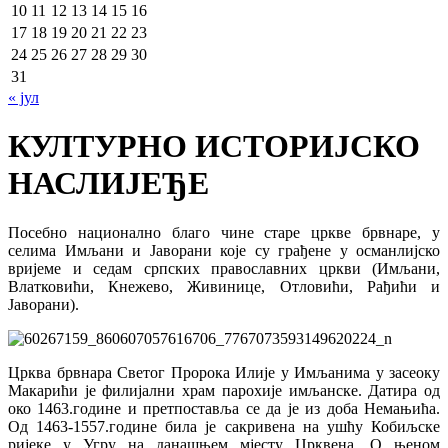
10
11
12
13
14
15
16
17
18
19
20
21
22
23
24
25
26
27
28
29
30
31
« јул
КУЛТУРНО ИСТОРИЈСКО
НАСЛИЈЕЂЕ
Посебно национално благо чине старе цркве брвнаре, у
селима Имљани и Јаворани које су грађене у османлијско
вријеме и седам српских православних цркви (Имљани,
Влатковићи, Кнежево, Живинице, Отловићи, Рађићи и
Јаворани).
Црква брвнара Светог Пророка Илије у Имљанима у засеоку
Макарићи је филијални храм парохије имљанске. Датира од
око 1463.године и претпоставља се да је из доба Немањића.
Од 1463-1557.године била је сакривена на ушћу Кобиљске
ријеке у Угру на данашњем мјесту Црквена. О њеном