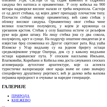
близини Угра. Састоји се од седам камених и седрених
сандука без натписа и орнаментике. У селу кобиља на 900
метара надморске висине налази се трећа некропола. Састоји
се од десет стећака, од којих девет припадају плочастом типу.
Плочасти стећци немају орнаментику, већ само стећак у
облику високог сандука. Орнаментику овог стећка чине
велики пластични полумјесец, у којем је кружница са
урезаним крстом. Стећак у селу Баштина истиче се рељефом
руке која држи штаку. На лицу стећка још су два сокола,
полумјесец, крст и сунце. На подручју општине евидентан је и
извјестан број споменика из Другог свјетског рата. Код ушћа
Иломске у Угар видљиву су на једном бријегу остаци
средњовјековне утврде Оштрца, док су у кањону видљиви
остаци караванског пута. У сеоским насељима Имљани,
Влатковићи, Корићани и Кобиља има доста сачуваних сеоских
агломерација аутохтоне архитектуре, које са аспекта
туристичке валоризације овог краја значе не само значајну
специфичну друштвену ријеткост, већ је далеко већа њихова
пејзажна вриједност и очување за наредне генерације.
ГАЛЕРИЈЕ
ПРИРОДА
КНЕЖЕВО