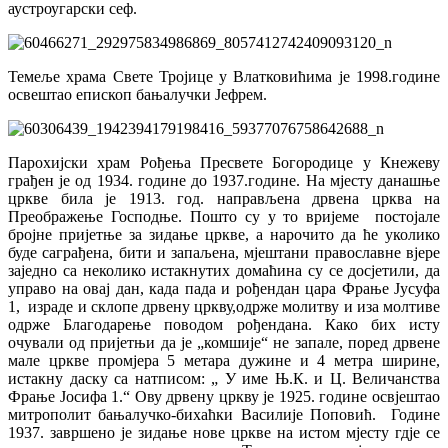
аустроугарски сеф.
Темеље храма Свете Тројице у Влатковићима је 1998.године
освештао епископ бањалучки Јефрем.
Парохијски храм Рођења Пресвете Богородице у Кнежеву
грађен је од 1934. године до 1937.године. На мјесту данашње
цркве била је 1913. год. направљена дрвена црква на
Преображење Господње. Пошто су у то вријеме постојале
бројне пријетње за зидање цркве, а нарочито да ће уколико
буде саграђена, бити и запаљена, мјештани православне вјере
заједно са неколико истакнутих домаћина су се досјетили, да
управо на овај дан, када пада и рођендан цара Фрање Јусуфа
1, израде и склопе дрвену цркву,одрже молитву и иза молтиве
одрже Благодарење поводом рођендана. Како бих исту
очували од пријетњи да је „комшије“ не запале, поред дрвене
мале цркве промјера 5 метара дужине и 4 метра ширине,
истакну даску са натписом: „ У име Њ.К. и Ц. Величанства
Фрање Јосифа 1.“ Ову дрвену цркву је 1925. године освјештао
митрополит бањалучко-бихаћки Василије Поповић. Године
1937. завршено је зидање нове цркве на истом мјесту гдје се