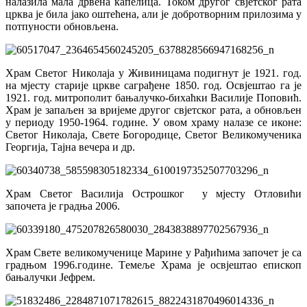
налазила мала дрвена капелица. Током другог свјетског рата
црква је била јако оштећена, али је добротворним прилозима у
потпуности обновљена.
Храм Светог Николаја у Живиницама подигнут је 1921. год.
на мјесту старије цркве саграђене 1850. год. Освјештао га је
1921. год. митрополит бањалучко-бихаћки Василије Поповић.
Храм је запаљен за вријеме другог свјетског рата, а обновљен
у периоду 1950-1964. године. У овом храму налазе се иконе:
Светог Николаја, Свете Богородице, Светог Великомученика
Георгија, Тајна вечера и др.
Храм Светог Василија Острошког у мјесту Отловићи
започета је градња 2006.
Храм Свете великомученице Марине у Рађићима започет је са
градњом 1996.године. Tемеље Храма је освјештао епископ
бањалучки Јефрем.