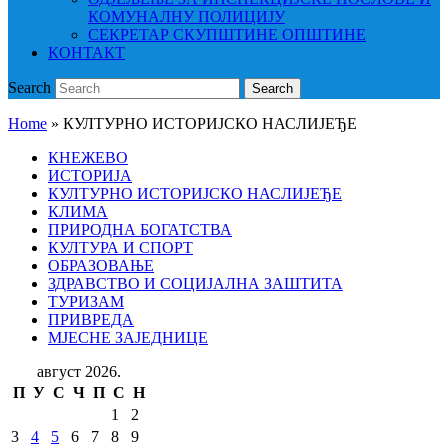
КОМУНАЛНУ ПОЛИЦИЈУ
СЕКРЕТАР СКУПШТИНЕ ОПШТИНЕ
КОНТАКТ
Search
Search
Home
»
КУЛТУРНО ИСТОРИЈСКО НАСЛИЈЕЂЕ
КНЕЖЕВО
ИСТОРИЈА
КУЛТУРНО ИСТОРИЈСКО НАСЛИЈЕЂЕ
КЛИМА
ПРИРОДНА БОГАТСТВА
КУЛТУРА И СПОРТ
ОБРАЗОВАЊЕ
ЗДРАВСТВО И СОЦИЈАЛНА ЗАШТИТА
ТУРИЗАМ
ПРИВРЕДА
МЈЕСНЕ ЗАЈЕДНИЦЕ
август 2026.
П
У
С
Ч
П
С
Н
1
2
3
4
5
6
7
8
9