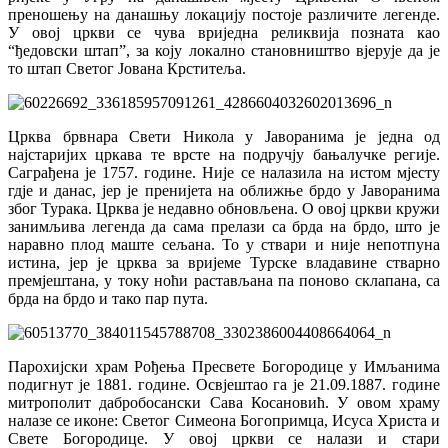
преношењу на данашњу локацију постоје различите легенде.
У овој цркви се чува вриједна реликвија позната као
“ђедовски штап”, за коју локално становништво вјерује да је
то штап Светог Јована Крститеља.
Црква брвнара Свети Никола у Јаворанима је једна од
најстаријих цркава те врсте на подручју бањалучке регије.
Саграђена је 1757. године. Није се налазила на истом мјесту
гдје и данас, јер је пренијета на оближње брдо у Јаворанима
због Турака. Црква је недавно обновљена. О овој цркви кружи
занимљива легенда да сама прелази са брда на брдо, што је
наравно плод маште сељана. То у ствари и није непотпуна
истина, јер је црква за вријеме Турске владавине стварно
премјештана, у току ноћи растављана па поново склапана, са
брда на брдо и тако пар пута.
Парохијски храм Рођења Пресвете Богородице у Имљанима
подигнут је 1881. године. Освјештао га је 21.09.1887. године
митрополит дабробосански Сава Косановић. У овом храму
налазе се иконе: Светог Симеона Богопримца, Исуса Христа и
Свете Богородице. У овој цркви се налази и стари