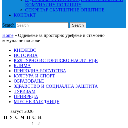
КОМУНАЛНУ ПОЛИЦИЈУ
СЕКРЕТАР СКУПШТИНЕ ОПШТИНЕ
КОНТАКТ
Search
Search
Home
»
Одјељење за просторно уређење и стамбено –
комуналне послове
КНЕЖЕВО
ИСТОРИЈА
КУЛТУРНО ИСТОРИЈСКО НАСЛИЈЕЂЕ
КЛИМА
ПРИРОДНА БОГАТСТВА
КУЛТУРА И СПОРТ
ОБРАЗОВАЊЕ
ЗДРАВСТВО И СОЦИЈАЛНА ЗАШТИТА
ТУРИЗАМ
ПРИВРЕДА
МЈЕСНЕ ЗАЈЕДНИЦЕ
август 2026.
П
У
С
Ч
П
С
Н
1
2