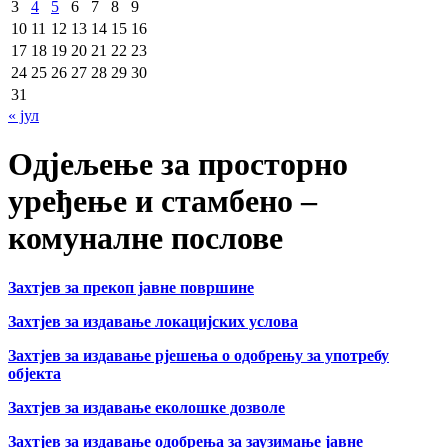
3
4
5
6
7
8
9
10
11
12
13
14
15
16
17
18
19
20
21
22
23
24
25
26
27
28
29
30
31
« јул
Одјељење за просторно
уређење и стамбено –
комуналне послове
Захтјев за прекоп јавне површине
Захтјев за издавање локацијских услова
Захтјев за издавање рјешења о одобрењу за употребу
објекта
Захтјев за издавање еколошке дозволе
Захтјев за издавање одобрења за заузимање јавне