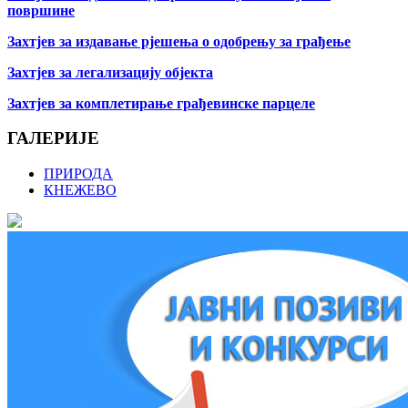
површине
Захтјев за издавање рјешења о одобрењу за грађење
Захтјев за легализацију објекта
Захтјев за комплетирање грађевинске парцеле
ГАЛЕРИЈЕ
ПРИРОДА
КНЕЖЕВО