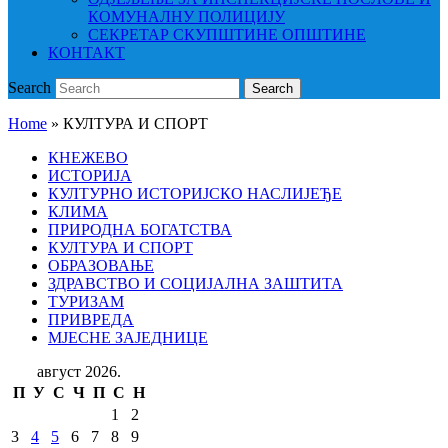
КОМУНАЛНУ ПОЛИЦИЈУ
СЕКРЕТАР СКУПШТИНЕ ОПШТИНЕ
КОНТАКТ
Search
Search
Home
»
КУЛТУРА И СПОРТ
КНЕЖЕВО
ИСТОРИЈА
КУЛТУРНО ИСТОРИЈСКО НАСЛИЈЕЂЕ
КЛИМА
ПРИРОДНА БОГАТСТВА
КУЛТУРА И СПОРТ
ОБРАЗОВАЊЕ
ЗДРАВСТВО И СОЦИЈАЛНА ЗАШТИТА
ТУРИЗАМ
ПРИВРЕДА
МЈЕСНЕ ЗАЈЕДНИЦЕ
август 2026.
П
У
С
Ч
П
С
Н
1
2
3
4
5
6
7
8
9