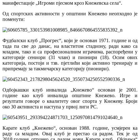
манифестације „Игроми пјесмом кроз Кнежевска села“.
Од спортских активности у општини Кнежево неопходно је
поменути:
Фудбалски клуб „Прогрес“, који је основан 1971. године и од
тада па све до данас, на властитом стадиону, ради како са
младим, тако и са професионалним играчима, распоређени у
категорије сениори (31 члан) и пионири (18). Осим ових
категорија, постоји и тзв. пјетлићи који активно тренирају и
припремају за такмичарску категорију (пионири).
Одбојкашки клуб инвалида „Кнежево“ основан је 2001.
године као клуб инвалида општине Кнежево. Игре и
резултати говоре о квалитету овог спорта у Кнежеву. Броји
око 30 активиста и наступа у првој лиги РС.
Карате клуб „Кнежево“, основан 1988. године, усмјерен ка
раду са младим. Овај клуб је престао са радом. Тек је од
2018.године отпочео са радом нови Карате клуб „Okinawa“