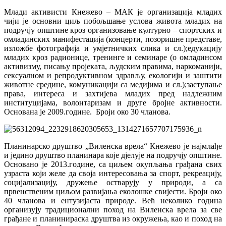
Млади активисти Кнежево – МАК је организација младих
чији је основни циљ побољшање услова живота младих на
подручју општине кроз организовање културно – спортских и
омладинских манифестација (концерти, позоришне представе,
изложбе фотографија и умјетничких слика и сл.);едукацију
младих кроз радионице, тренинге и семинаре (о омладинсом
активизму, писању пројеката, људским правима, наркоманији,
сексуалном и репродуктивном здрављу, екологији и заштити
животне средине, комуникацији са медијима и сл.);заступање
права, интереса и захтијева младих пред надлежним
институцијама, волонтаризам и друге бројне активности.
Основана је 2009.године. Броји око 30 чланова.
Планинарско друштво „Виленска врела“ Кнежево је најмлађе
и једино друштво планинара које дјелује на подручју општине.
Основано је 2013.године, са циљем окупљања грађана свих
узраста који желе да своја интересовања за спорт, рекреацију,
социјализацију, дружење остварују у природи, а са
првенственим циљом развијања еколошке свијести. Броји око
40 чланова и ентузијаста природе. Већ неколико година
организују традиционални поход на Виленска врела за све
грађане и планинираска друштва из окружења, као и поход на