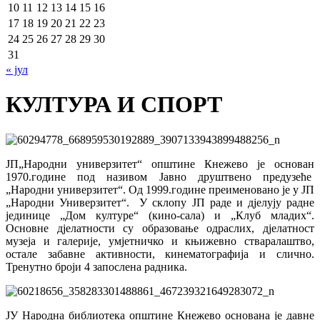
10
11
12
13
14
15
16
17
18
19
20
21
22
23
24
25
26
27
28
29
30
31
« јул
КУЛТУРА И СПОРТ
ЈП„Народни универзитет“ општине Кнежево је основан
1970.године под називом Јавно друштвено предузеће
„Народни универзитет“. Од 1999.године преименовано је у ЈП
„Народни Универзитет“. У склопу ЈП раде и дјелују радне
јединице „Дом културе“ (кино-сала) и „Клуб младих“.
Основне дјелатности су образовање одраслих, дјелатност
музеја и галерије, умјетничко и књижевно стваралаштво,
остале забавне активности, кинематографија и слично.
Тренутно броји 4 запослена радника.
ЈУ Народна библиотека општине Кнежево основана је давне