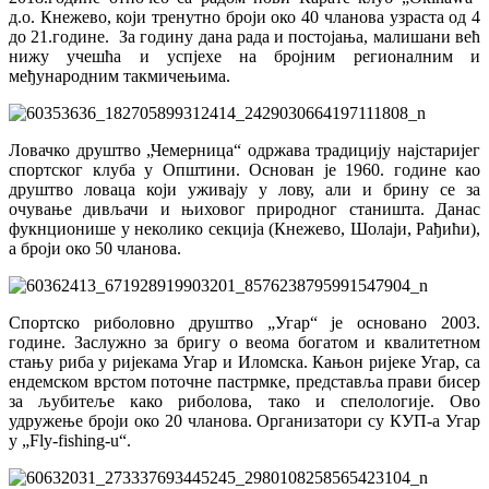
д.о. Кнежево, који тренутно броји око 40 чланова узраста од 4
до 21.године. За годину дана рада и постојања, малишани већ
нижу учешћа и успјехе на бројним регионалним и
међународним такмичењима.
Ловачко друштво „Чемерница“ одржава традицију најстаријег
спортског клуба у Општини. Основан је 1960. године као
друштво ловаца који уживају у лову, али и брину се за
очување дивљачи и њиховог природног станишта. Данас
фукнционише у неколико секција (Кнежево, Шолаји, Рађићи),
а броји око 50 чланова.
Спортско риболовно друштво „Угар“ је основано 2003.
године. Заслужно за бригу о веома богатом и квалитетном
стању риба у ријекама Угар и Иломска. Кањон ријеке Угар, са
ендемском врстом поточне пастрмке, представља прави бисер
за љубитеље како риболова, тако и спелологије. Ово
удружење броји око 20 чланова. Организатори су КУП-а Угар
у „Fly-fishing-u“.