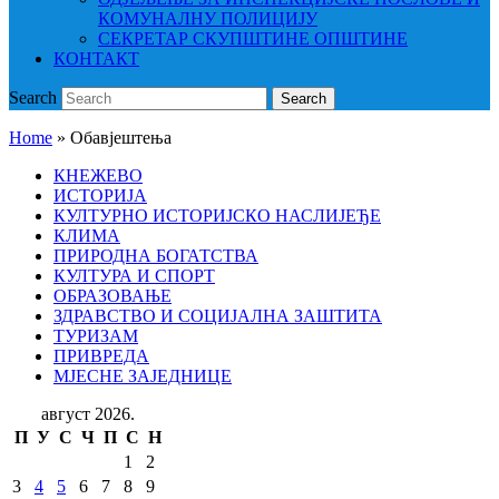
КОМУНАЛНУ ПОЛИЦИЈУ
СЕКРЕТАР СКУПШТИНЕ ОПШТИНЕ
КОНТАКТ
Search
Search
Home
»
Обавјештења
КНЕЖЕВО
ИСТОРИЈА
КУЛТУРНО ИСТОРИЈСКО НАСЛИЈЕЂЕ
КЛИМА
ПРИРОДНА БОГАТСТВА
КУЛТУРА И СПОРТ
ОБРАЗОВАЊЕ
ЗДРАВСТВО И СОЦИЈАЛНА ЗАШТИТА
ТУРИЗАМ
ПРИВРЕДА
МЈЕСНЕ ЗАЈЕДНИЦЕ
август 2026.
П
У
С
Ч
П
С
Н
1
2
3
4
5
6
7
8
9