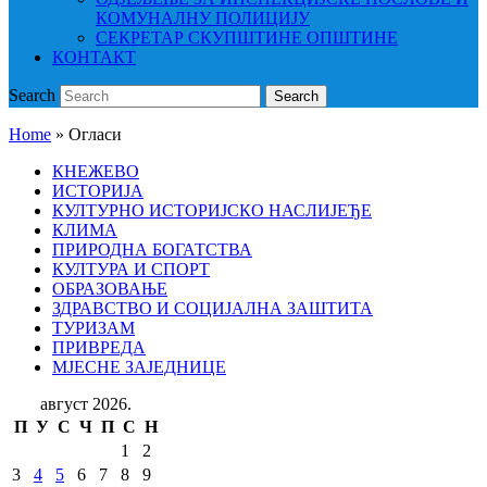
КОМУНАЛНУ ПОЛИЦИЈУ
СЕКРЕТАР СКУПШТИНЕ ОПШТИНЕ
КОНТАКТ
Search
Search
Home
»
Огласи
КНЕЖЕВО
ИСТОРИЈА
КУЛТУРНО ИСТОРИЈСКО НАСЛИЈЕЂЕ
КЛИМА
ПРИРОДНА БОГАТСТВА
КУЛТУРА И СПОРТ
ОБРАЗОВАЊЕ
ЗДРАВСТВО И СОЦИЈАЛНА ЗАШТИТА
ТУРИЗАМ
ПРИВРЕДА
МЈЕСНЕ ЗАЈЕДНИЦЕ
август 2026.
П
У
С
Ч
П
С
Н
1
2
3
4
5
6
7
8
9