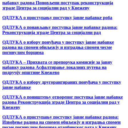
набавку радова Поновљени поступак реконструкција
зграде Центра за социјални рад у Кнежеву
ОДЛУКА о приступању поступку јавне набавке роба
ОДЛУКА о понављању поступка јавне набавке радова:
Реконструкција зграде Центра за социјални рад
ОДЛУКА о избору понуђача у поступку јавне набавке
радова на спомен обиљежју и изградња спомен чесме
погинулим борцима
ОДЛУКА – Прихвата се препорука комисије за јавну
набавку радова Асфалтирање локалних путева на
подручју општине Кнежево
ОДЛУКА о избору другорангираних понуђача у поступку
јавне набавке
ОДЛУКА о поништењу отвореног поступка јавне набавке
радова Реконструкција зграде Центра за социјални рад у
Кнежеву
ОДЛУКА о приступању поступку јавне набавке радова:
Извођење радова на спомен обиљежју и изградња спомен
чесме погинулим борцима отаџбинског рата у Кнежеву