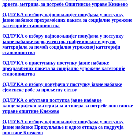
дрвета, метрица, за потребе Општинске управе Кнежево
ОДЛУКА о избору најповољнијег понуђача у поступку
јавне набавке прехрамбених пакета за социјално угрожене
категорије становништва
ОДЛУКА о избору најповољнијег понуђача у поступку
јавне набавке водо, електро, грађевинског и другог
материјала за помоћ социјално угроженој категорији
становништва
ОДЛУКА о приступању поступку јавне набавке
прехрамбених пакета за социјално угрожене категорије
становништва
ОДЛУКА о избору понуђача у поступку јавне набавке
сјеменске робе за прољетну сјетву
ОДЛУКА о обустави поступка јавне набавке
канцеларијског материјала и тонера за потребе општинске
управе општине Кнежево
ОДЛУКА о избору најповољнијег понуђача у поступку
јавне набавке Прикупљање и одвоз отпада са подручја
општине Кнежево