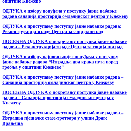
општине Кнежево
ОДЛУКА о избору понуђача у поступку јавне набавке
радова санација просторија омладинског центра у Кнежеву
ОДЛУКА о приступању поступку јавне набавке радова:
Реконструкција зграде Центра за социјални рад
ПОСЕБНА ОДЛУКА о покретању поступка јавне набавке
радова – Реконструкција зграде Центра за социјални рад
ОДЛУКА о избору најповољнијег понуђача у поступку
јавне набавке радова “Изградња два крака пута поред
гробља у општини Кнежево”
ОДЛУКА о приступању поступку јавне набавке радова –
Санација просторија омладинског центра у Кнежеву
ПОСЕБНА ОДЛУКА о покретању поступка јавне набавке
радова – Санација просторија омладинског центра у
Кнежеву
ОДЛУКА о приступању поступку јавне набавке радова –
Изградња пјешачке стазе-тротоара у улици Драге
Врањеша