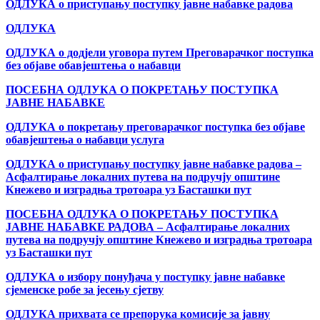
ОДЛУКА о приступању поступку јавне набавке радова
ОДЛУКА
ОДЛУКА о додјели уговора путем Преговарачког поступка
без објаве обавјештења о набавци
ПОСЕБНА ОДЛУКА О ПОКРЕТАЊУ ПОСТУПКА
ЈАВНЕ НАБАВКЕ
ОДЛУКА о покретању преговарачког поступка без објаве
обавјештења о набавци услуга
ОДЛУКА о приступању поступку јавне набавке радова –
Асфалтирање локалних путева на подручју општине
Кнежево и изградња тротоара уз Басташки пут
ПОСЕБНА ОДЛУКА О ПОКРЕТАЊУ ПОСТУПКА
ЈАВНЕ НАБАВКЕ РАДОВА – Асфалтирање локалних
путева на подручју општине Кнежево и изградња тротоара
уз Басташки пут
ОДЛУКА о избору понуђача у поступку јавне набавке
сјеменске робе за јесењу сјетву
ОДЛУКА прихвата се препорука комисије за јавну