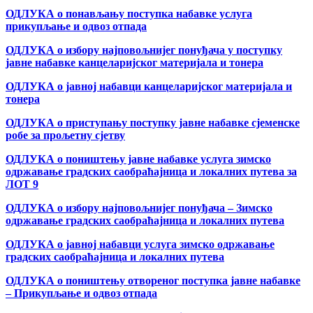
ОДЛУКА о понављању поступка набавке услуга
прикупљање и одвоз отпада
ОДЛУКА о избору најповољнијег понуђача у поступку
јавне набавке канцеларијског материјала и тонера
ОДЛУКА о јавној набавци канцеларијског материјала и
тонера
ОДЛУКА о приступању поступку јавне набавке сјеменске
робе за прољетну сјетву
ОДЛУКА о поништењу јавне набавке услуга зимско
одржавање градских саобраћајница и локалних путева за
ЛОТ 9
ОДЛУКА о избору најповољнијег понуђача – Зимско
одржавање градских саобраћајница и локалних путева
ОДЛУКА о јавној набавци услуга зимско одржавање
градских саобраћајница и локалних путева
ОДЛУКА о поништењу отвореног поступка јавне набавке
– Прикупљање и одвоз отпада