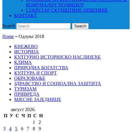
КОМУНАЛНУ ПОЛИЦИЈУ
СЕКРЕТАР СКУПШТИНЕ ОПШТИНЕ
КОНТАКТ
Search
Search
Home
»
Одлуке 2018
КНЕЖЕВО
ИСТОРИЈА
КУЛТУРНО ИСТОРИЈСКО НАСЛИЈЕЂЕ
КЛИМА
ПРИРОДНА БОГАТСТВА
КУЛТУРА И СПОРТ
ОБРАЗОВАЊЕ
ЗДРАВСТВО И СОЦИЈАЛНА ЗАШТИТА
ТУРИЗАМ
ПРИВРЕДА
МЈЕСНЕ ЗАЈЕДНИЦЕ
август 2026.
П
У
С
Ч
П
С
Н
1
2
3
4
5
6
7
8
9