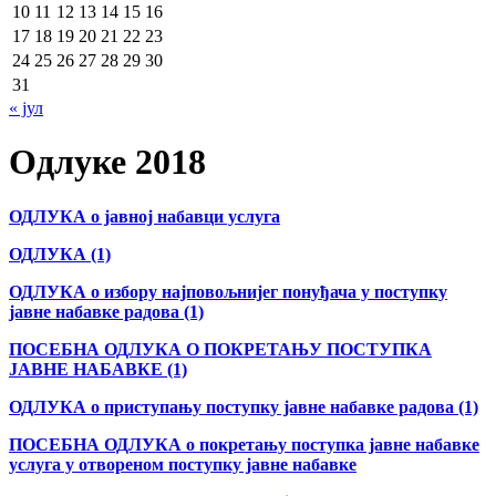
10
11
12
13
14
15
16
17
18
19
20
21
22
23
24
25
26
27
28
29
30
31
« јул
Одлуке 2018
ОДЛУКА о јавној набавци услуга
ОДЛУКА (1)
ОДЛУКА о избору најповољнијег понуђача у поступку
јавне набавке радова (1)
ПОСЕБНА ОДЛУКА О ПОКРЕТАЊУ ПОСТУПКА
ЈАВНЕ НАБАВКЕ (1)
ОДЛУКА о приступању поступку јавне набавке радова (1)
ПОСЕБНА ОДЛУКА о покретању поступка јавне набавке
услуга у отвореном поступку јавне набавке