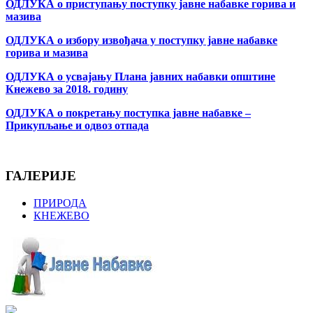
ОДЛУКА о приступању поступку јавне набавке горива и
мазива
ОДЛУКА о избору извођача у поступку јавне набавке
горива и мазива
ОДЛУКА о усвајању Плана јавних набавки општине
Кнежево за 2018. годину
ОДЛУКА о покретању поступка јавне набавке –
Прикупљање и одвоз отпада
ГАЛЕРИЈЕ
ПРИРОДА
КНЕЖЕВО