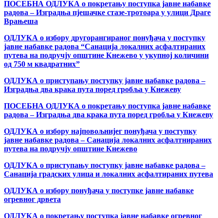
ПОСЕБНА ОДЛУКА о покретању поступка јавне набавке
радова – Изградња пјешачке стазе-тротоара у улици Драге
Врањеша
ОДЛУКА о избору другорангираног понуђача у поступку
јавне набавке радова “Санација локалних асфалтираних
путева на подручју општине Кнежево у укупној количини
од 750 м квадратних”
ОДЛУКА о приступању поступку јавне набавке радова –
Изградња два крака пута поред гробља у Кнежеву
ПОСЕБНА ОДЛУКА о покретању поступка јавне набавке
радова – Изградња два крака пута поред гробља у Кнежеву
ОДЛУКА о избору најповољнијег понуђача у поступку
јавне набавке радова – Санација локалних асфалтнираних
путева на подручју општине Кнежево
ОДЛУКА о приступању поступку јавне набавке радова –
Санација градских улица и локалних асфалтираних путева
ОДЛУКА о избору понуђача у поступке јавне набавке
огревног дрвета
ОДЛУКА о покретању поступка јавне набавке огревног