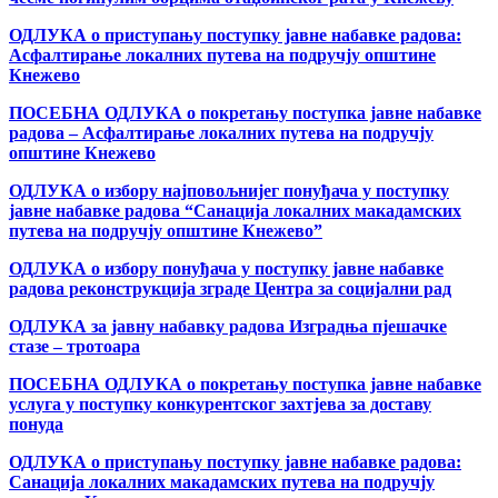
ОДЛУКА о приступању поступку јавне набавке радова:
Асфалтирање локалних путева на подручју општине
Кнежево
ПОСЕБНА ОДЛУКА о покретању поступка јавне набавке
радова – Асфалтирање локалних путева на подручју
општине Кнежево
ОДЛУКА о избору најповољнијег понуђача у поступку
јавне набавке радова “Санација локалних макадамских
путева на подручју општине Кнежево”
ОДЛУКА о избору понуђача у поступку јавне набавке
радова реконструкција зграде Центра за социјални рад
ОДЛУКА за јавну набавку радова Изградња пјешачке
стазе – тротоара
ПОСЕБНА ОДЛУКА о покретању поступка јавне набавке
услуга у поступку конкурентског захтјева за доставу
понуда
ОДЛУКА о приступању поступку јавне набавке радова:
Санација локалних макадамских путева на подручју