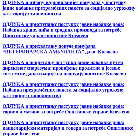
ОДЛУКА о избору најповољнијег понуђача у поступку
јавне набавке прехрамбених пакета за социјално угрожену
категорију становништва
ОДЛУКА о приступању поступку јавне набавке роба:
Набавка хране, пића и сродних производа за потребе
Општинске управе општине Кнежево
ОДЛУКА о прихватању понуде понуђача
“ВЕТЕРИНАРСКА АМБУЛАНТА” д.о.о. Кнежево
ОДЛУКА о покретању поступка јавне набавке путем
директног споразума: провођење прољетне и јесење
системске даратизације на подручју општине Кнежево
ОДЛУКА о приступању поступку јавне набавке роба:
Набавка прехрамбених пакета за социјално угрожене
категорије становништва
ОДЛУКА о приступању поступку јавне набавке роба:
гориво и мазиво за потребе Општинске управе Кнежево
ОДЛУКА о приступању поступку јавне набавке роба:
канцеларијски материјал и тонери за потребе Општинске
управе Кнежево