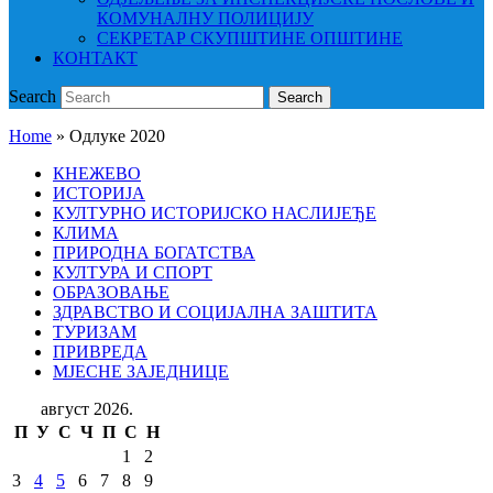
КОМУНАЛНУ ПОЛИЦИЈУ
СЕКРЕТАР СКУПШТИНЕ ОПШТИНЕ
КОНТАКТ
Search
Search
Home
»
Одлуке 2020
КНЕЖЕВО
ИСТОРИЈА
КУЛТУРНО ИСТОРИЈСКО НАСЛИЈЕЂЕ
КЛИМА
ПРИРОДНА БОГАТСТВА
КУЛТУРА И СПОРТ
ОБРАЗОВАЊЕ
ЗДРАВСТВО И СОЦИЈАЛНА ЗАШТИТА
ТУРИЗАМ
ПРИВРЕДА
МЈЕСНЕ ЗАЈЕДНИЦЕ
август 2026.
П
У
С
Ч
П
С
Н
1
2
3
4
5
6
7
8
9