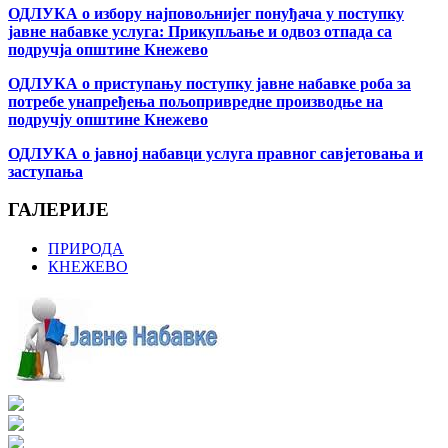
ОДЛУКА о избору најповољнијег понуђача у поступку
јавне набавке услуга: Прикупљање и одвоз отпада са
подручја општине Кнежево
ОДЛУКА о приступању поступку јавне набавке роба за
потребе унапређења пољопривредне производње на
подручју општине Кнежево
ОДЛУКА о јавној набавци услуга правног савјетовања и
заступања
ГАЛЕРИЈЕ
ПРИРОДА
КНЕЖЕВО