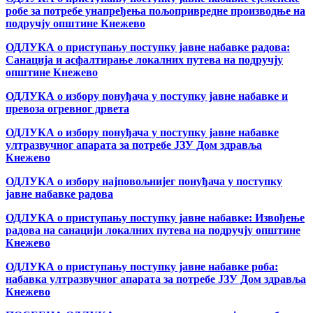
робе за потребе унапређења пољопривредне производње на
подручју општине Кнежево
ОДЛУКА о приступању поступку јавне набавке радова:
Санација и асфалтирање локалних путева на подручју
општине Кнежево
ОДЛУКА о избору понуђача у поступку јавне набавке и
превоза огревног дрвета
ОДЛУКА о избору понуђача у поступку јавне набавке
ултразвучног апарата за потребе ЈЗУ Дом здравља
Кнежево
ОДЛУКА о избору најповољнијег понуђача у поступку
јавне набавке радова
ОДЛУКА о приступању поступку јавне набавке: Извођење
радова на санацији локалних путева на подручју општине
Кнежево
ОДЛУКА о приступању поступку јавне набавке роба:
набавка ултразвучног апарата за потребе ЈЗУ Дом здравља
Кнежево