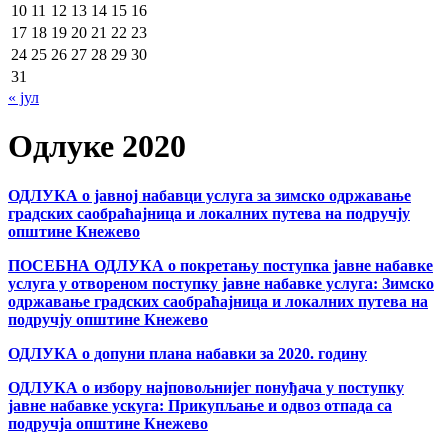
10
11
12
13
14
15
16
17
18
19
20
21
22
23
24
25
26
27
28
29
30
31
« јул
Одлуке 2020
ОДЛУКА о јавној набавци услуга за зимско одржавање
градских саобраћајница и локалних путева на подручју
општине Кнежево
ПОСЕБНА ОДЛУКА о покретању поступка јавне набавке
услуга у отвореном поступку јавне набавке услуга: Зимско
одржавање градских саобраћајница и локалних путева на
подручју општине Кнежево
ОДЛУКА о допуни плана набавки за 2020. годину
ОДЛУКА о избору најповољнијег понуђача у поступку
јавне набавке ускуга: Прикупљање и одвоз отпада са
подручја општине Кнежево