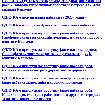
ПОСЕБНА ОДЛУКА о покретању поступка јавне набавке
роба – Набавка ултразвучног апарата за потребе ЈЗУ Дом
здравља Кнежево
ОДЛУКА о допуни плана набавки за 2020. годину
ОДЛУКА о избору понуђача у поступку јавне набавке
ОДЛУКА о приступању поступку јавне набавке радова:
Извођење радова на санацији локалних путева на подручју
општине Кнежево
ОДЛУКА о приступању поступку јавне набавке радова:
Санација локалних макадамских путева на подручју
општине Кнежево
ОДЛУКА о приступању поступку јавне набавке роба:
Набавка возила за потребе дијализних пацијената
ОДЛУКА о избору најповољнијег пунуђача у поступку
јавне набавке хране, пића и сродних производа
ОДЛУКА о приступању поступку јавне набавке роба:
Набавка водо, електро, грађевинског и другог материјала
за потребе општине Кнежево