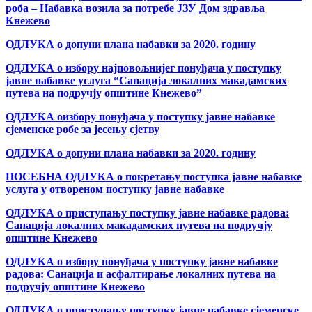
роба – Набавка возила за потребе ЈЗУ Дом здравља
Кнежево
ОДЛУКА о допуни плана набавки за 2020. годину
ОДЛУКА о избору најповољнијег понуђача у поступку
јавне набавке услуга “Санација локалних макадамских
путева на подручју општине Кнежево”
ОДЛУКА оизбору понуђача у поступку јавне набавке
сјеменске робе за јесењу сјетву
ОДЛУКА о допуни плана набавки за 2020. годину
ПОСЕБНА ОДЛУКА о покретању поступка јавне набавке
услуга у отвореном поступку јавне набавке
ОДЛУКА о приступању поступку јавне набавке радова:
Санација локалних макадамских путева на подручју
општине Кнежево
ОДЛУКА о избору понуђача у поступку јавне набавке
радова: Санација и асфалтирање локалних путева на
подручју општине Кнежево
ОДЛУКА о приступању поступку јавне набавке сјеменске