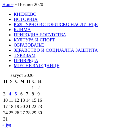
Home
»
Позиви 2020
КНЕЖЕВО
ИСТОРИЈА
КУЛТУРНО ИСТОРИЈСКО НАСЛИЈЕЂЕ
КЛИМА
ПРИРОДНА БОГАТСТВА
КУЛТУРА И СПОРТ
ОБРАЗОВАЊЕ
ЗДРАВСТВО И СОЦИЈАЛНА ЗАШТИТА
ТУРИЗАМ
ПРИВРЕДА
МЈЕСНЕ ЗАЈЕДНИЦЕ
август 2026.
П
У
С
Ч
П
С
Н
1
2
3
4
5
6
7
8
9
10
11
12
13
14
15
16
17
18
19
20
21
22
23
24
25
26
27
28
29
30
31
« јул