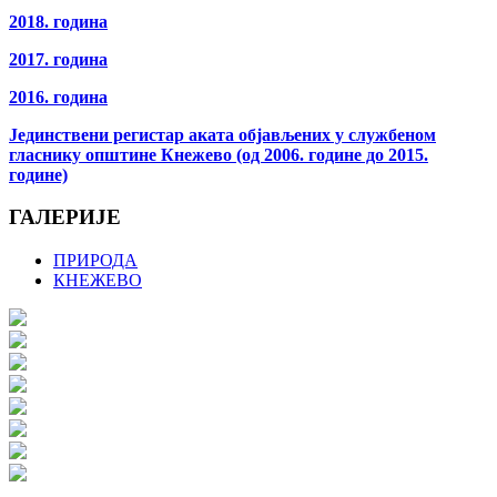
2018. година
2017. година
2016. година
Јединствени регистар аката објављених у службеном
гласнику општине Кнежево (од 2006. године до 2015.
године)
ГАЛЕРИЈЕ
ПРИРОДА
КНЕЖЕВО