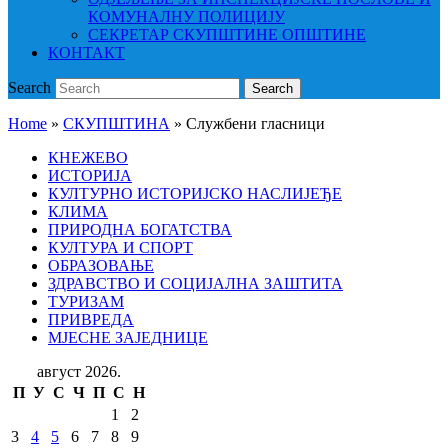
КОМУНАЛНУ ПОЛИЦИЈУ
СЕКРЕТАР СКУПШТИНЕ ОПШТИНЕ
КОНТАКТ
Search
Search
Home
»
СКУПШТИНА
»
Службени гласници
КНЕЖЕВО
ИСТОРИЈА
КУЛТУРНО ИСТОРИЈСКО НАСЛИЈЕЂЕ
КЛИМА
ПРИРОДНА БОГАТСТВА
КУЛТУРА И СПОРТ
ОБРАЗОВАЊЕ
ЗДРАВСТВО И СОЦИЈАЛНА ЗАШТИТА
ТУРИЗАМ
ПРИВРЕДА
МЈЕСНЕ ЗАЈЕДНИЦЕ
август 2026.
П
У
С
Ч
П
С
Н
1
2
3
4
5
6
7
8
9