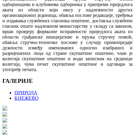
одборницима и клубовима одборника у припреми приједлога
аката из области који нису у надлежности других
организационих јединица, обавља послове редакције, уређења
и издавања службених гласника општине, доставља службени
гласник опште надлежном министарству у складу са законом,
врши провјеру формалне исправности приједлога аката из
области грађанске иницијативе и пружа стручну помоћ,
обавља стручно-техничке послове у случају примопредаје
дужности између именованих односно изабраних и
разријешених лица од стране скупштине општине, члан је
колегија скупштине општине и води записник на сједници
колегија, чува печат скупштине општине и одговара за
употребу печата.
ГАЛЕРИЈЕ
ПРИРОДА
КНЕЖЕВО