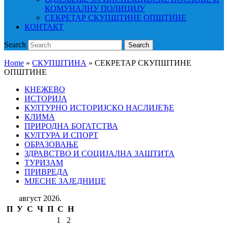
КОМУНАЛНУ ПОЛИЦИЈУ
СЕКРЕТАР СКУПШТИНЕ ОПШТИНЕ
КОНТАКТ
Search
Search
Home
»
СКУПШТИНА
»
СЕКРЕТАР СКУПШТИНЕ
ОПШТИНЕ
КНЕЖЕВО
ИСТОРИЈА
КУЛТУРНО ИСТОРИЈСКО НАСЛИЈЕЂЕ
КЛИМА
ПРИРОДНА БОГАТСТВА
КУЛТУРА И СПОРТ
ОБРАЗОВАЊЕ
ЗДРАВСТВО И СОЦИЈАЛНА ЗАШТИТА
ТУРИЗАМ
ПРИВРЕДА
МЈЕСНЕ ЗАЈЕДНИЦЕ
август 2026.
П
У
С
Ч
П
С
Н
1
2