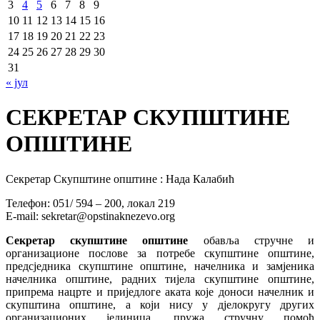
3
4
5
6
7
8
9
10
11
12
13
14
15
16
17
18
19
20
21
22
23
24
25
26
27
28
29
30
31
« јул
СЕКРЕТАР СКУПШТИНЕ
ОПШТИНЕ
Секретар Скупштине општине : Нада Калабић
Телефон: 051/ 594 – 200, локал 219
Е-mail:
sekretar@opstinaknezevo.org
Секретар скупштине општине
обавља стручне и
организационе послове за потребе скупштине општине,
предсједника скупштине општине, начелника и замјеника
начелника општине, радних тијела скупштине општине,
припрема нацрте и приједлоге аката које доноси начелник и
скупштина општине, а који нису у дјелокругу других
организационих јединица, пружа стручну помоћ