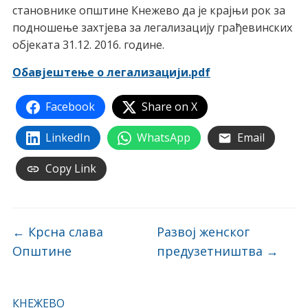
становнике општине Кнежево да је крајњи рок за
подношење захтјева за легализацију грађевинских
објеката 31.12. 2016. године.
Обавјештење о легализацији.pdf
Facebook
Share on X
LinkedIn
WhatsApp
Email
Copy Link
←
Крсна слава
Развој женског
Општине
предузетништва
→
КНЕЖЕВО