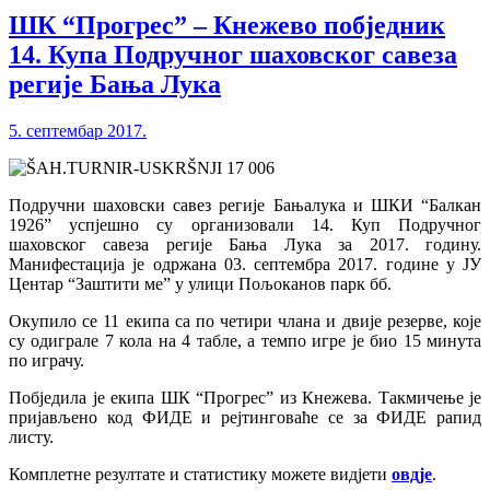
ШК “Прогрес” – Кнежево побједник
14. Купа Подручног шаховског савеза
регије Бања Лука
5. септембар 2017.
Подручни шаховски савез регије Бањалука и ШКИ “Балкан
1926” успјешно су организовали 14. Куп Подручног
шаховског савеза регије Бања Лука за 2017. годину.
Манифестација је одржана 03. септембра 2017. године у ЈУ
Центар “Заштити ме” у улици Пољоканов парк бб.
Окупило се 11 екипа са по четири члана и двије резерве, које
су одиграле 7 кола на 4 табле, а темпо игре је био 15 минута
по играчу.
Побједила је екипа ШК “Прогрес” из Кнежева. Такмичење је
пријављено код ФИДЕ и рејтинговаће се за ФИДЕ рапид
листу.
Комплетне резултате и статистику можете видјети
овдје
.