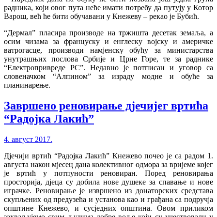
радника, који овог пута неће имати потребу да путују у Котор
Варош, већ ће бити обучавани у Кнежеву – рекао је Бубић.
“Дермал” пласира производе на тржишта десетак земаља, а
осим чизама за француску и енглеску војску и америчке
ватрогасце, производи намјенску обућу за министарства
унутрашњих послова Србије и Црне Горе, те за раднике
“Електропривреде РС”. Недавно је потписан и уговор са
словеначком “Алпином” за израду модне и обуће за
планинарење.
Завршено реновирање дјечијег вртића
“Радојка Лакић”
4. август 2017.
Дјечији вртић “Радојка Лакић” Кнежево почео је са радом 1.
августа након мјесец дана колективног одмора за вријеме којег
је вртић у потпуности реновиран. Поред реновирања
просторија, дјеца су добила нове душеке за спавање и нове
играчке. Реновирање је извршено из донаторских средстава
скупљених од предузећа и установа као и грађана са подручја
општине Кнежево, и сусједних општина. Овом приликом
захваљујемо свим људима добре воље који су учествовали у