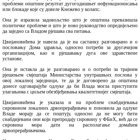
проблеми општине резултат дугогодишњег нефункционисања
или блокаде које су довеле Кнежево у колапс.
Она је изразила задовољство што је општина превазишла
политичке проблеме и што је ново руководство опредијељено
да заједно са Владом рјешава сва питања.
Цвијановићева је навела да је на састанку разговарано и о
пословању Дома здравља, односно потреби за другачијом
организацијом, као и рјешавању дуга ове здравствене
установе.
Она је истакла да је разговарано и о потреби за трајним
рјешењем смјештаја Министарства унутрашњих послова у
овој локалној заједници, те да је договорено да општина
донесе одговарајуће одлуке да би Влада могла приступити
улагањима с циљем обезбјеђивања квалитетнијег смјештаја.
Цвијановићева је указала и на проблем снабдијевања
сировином локалних дрвопрерађивача и поновила да одлуке
Владе морају да се поштују, односно да не могу бити
снабдијевани они који препродају сировину у ФБиХ, већ да се
сировина мора дати на располагање домаћим
дрвопрерађивачима.