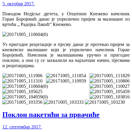
5. октобар 2017.
Поводом Недјеље дјетета, у Општини Кнежево начелник
Горан Боројевић данас је уприличио пријем за малишане из
вртића „ Радојка Лакић“ Кнежево.
Уз пригодне рецитације и пјесму данас је протекао пријем за
кнежевске малишане који је уприличио начелник Горан
Боројевић. Начелник је малишанима уручио и пригодне
поклоне, а они су се захвалили на најљепши начин, пјесмама
и рецитацијама.
Поклон пакетићи за првачиће
12. септембар 2017.