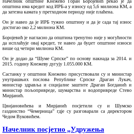
Начелник општине Кнежево Горан Боројевић рекао је да
општина има кредит код ИРБ-а у износу од 5,6 милиона КМ, а
да затезна камата у претходном периоду није плаћена.
Он је навео да је ИРБ тужио општину и да је сада тај износ
достигао око 2,2 милиона КМ.
Боројевић је нагласио да општина тренутно није у могућности
да исплаћује овај кредит, те навео да буџет општине износи
више од четири милиона КМ.
Он је додао да “Шуме Српске” по основу накнада за 2014. и
2015. годину Кнежеву дугују 1.055.000 КМ.
Састанку у општини Кнежево присуствовали су и министар
унутрашњих послова Републике Српске Драган Лукач,
министар здравља и социјалне заштите Драган Богданић и
министар пољопривреде, шумарства и водопривреде Стево
Мирјанић.
Цвијановићева и Мирјанић посјетили су и Шумско
газдинство “Чемерница” гдје су разговарали са директором
Чедом Вуковићем.
Начелник посјетио „Удружења