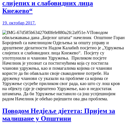
слијепих и слабовидних лица
Кнежево“
19. октобар 2017.
Поводом
обиљежавања дана „Бијелог штапа“ начелник Општине Горан
Боројевић са начелницом Одјељења за општу управу и
друштвене дјелатности Надом Калабић посјетио је „Удружења
слијепих и слабовидних лица Кнежево“. Посјету су
употпунили и чланови Удружења. Приликом посјете
Начелник је упознат са постигнућима која су постигла
чланови удружења, као и помагалима којима се чланови
користе да би обављали своје свакодневне потребе. На
дружењу чланови су указали на проблеме са којима се
Удружење сусреће приликом свог рада, као што су лош кров
на објекту гдје је смјештено Удружење, као и недостатак
штампача. Да би Удружење наставило са још успјешнијим
радом Начелник је обећао ријешити ова два проблема.
Поводом Недјеље дјетета: Пријем за
малишане у Општини