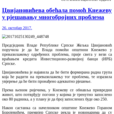
Цвијановићева обећала помоћ Кнежеву
у рјешавању многобројних проблема
26. октобар 2017.
Предсједник Владе Републике Српске Жељка Цвијановић
поручила је да ће Влада помоћи општини Кнежево у
превазилажењу одређених проблема, прије свега у вези са
враћањем кредита Инвестиционо-развојној банци (ИРБ)
Српске.
Цвијановићева је најавила да ће бити формирана радна група
која ће радити на превазилажењу тог проблема, те изразила
увјерење да ће бити пронађено адекватно рјешење.
Према њеним ријечима, у Кнежеву се обнавља привредни
живот, што потврђују погони у којима је тренутно запослено
око 80 радника, а у плану је да број запослених буде око 250.
Након састанка са начелником општине Кнежево Гораном
Боројевићем, премијер Српске рекла је новинарима да су