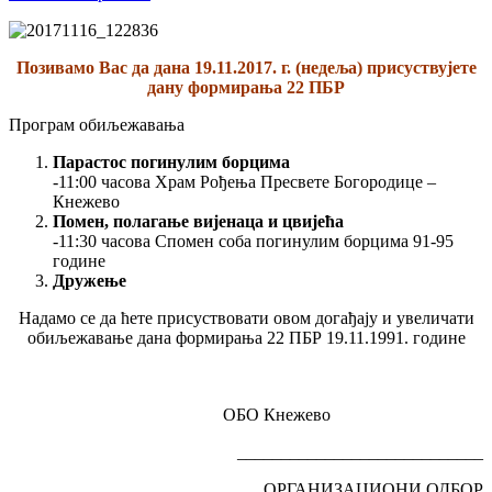
Позивамо Вас да дана 19.11.2017. г. (недеља) присуствујете
дану формирања 22 ПБР
Програм обиљежавања
Парастос погинулим борцима
-11:00 часова Храм Рођења Пресвете Богородице –
Кнежево
Помен, полагање вијенаца и цвијећа
-11:30 часова Спомен соба погинулим борцима 91-95
године
Дружење
Надамо се да ћете присуствовати овом догађају и увеличати
обиљежавање дана формирања 22 ПБР 19.11.1991. године
ОБО Кнежево
____________________________
ОРГАНИЗАЦИОНИ ОДБОР