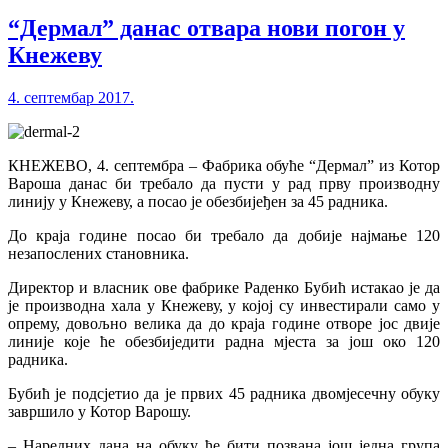
“Дермал” данас отвара нови погон у
Кнежеву
4. септембар 2017.
КНЕЖЕВО, 4. септембра – Фабрика обуће “Дермал” из Котор
Вароша данас би требало да пусти у рад прву производну
линију у Кнежеву, а посао је обезбијеђен за 45 радника.
До краја године посао би требало да добије најмање 120
незапослених становника.
Директор и власник ове фабрике Раденко Бубић истакао је да
је производна хала у Кнежеву, у којој су инвестирали само у
опрему, довољно велика да до краја године отворе јос двије
линије које ће обезбиједити радна мјеста за још око 120
радника.
Бубић је подсјетио да је првих 45 радника двомјесечну обуку
завршило у Котор Варошу.
– Наредних дана на обуку ће бити позвана још једна група