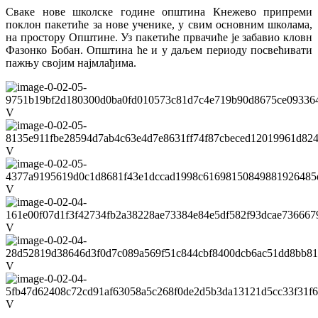
Сваке нове школске године општина Кнежево припреми
поклон пакетиће за нове ученике, у свим основним школама,
на простору Општине. Уз пакетиће првачиће је забавио кловн
Фазонко Бобан. Општина ће и у даљем периоду посвећивати
пажњу својим најмлађима.