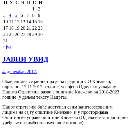
П
У
С
Ч
П
С
Н
1
2
3
4
5
6
7
8
9
10
11
12
13
14
15
16
17
18
19
20
21
22
23
24
25
26
27
28
29
30
31
« јул
ЈАВНИ УВИД
4. децембар 2017.
Обавјештава се јавност да је на сједници СО Кнежево,
одржаној 17.11.2017. године, усвојена Одлука о усвајању
Нацрта Стратегије развоја општине Кнежево од 2018-2023.
године (у даљем тексту Нацрта).
Нацрт стратегије биће доступан свим заинтересованим
лицима на сајту општине Кнежево и у
просторијама
Општинске управе општине Кнежево (Одјељење за просторно
уређење и стамбено-комуналне послове)
.