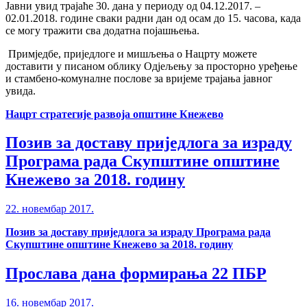
Јавни увид трајаће 30. дана у периоду од 04.12.2017. –
02.01.2018. године сваки радни дан од осам до 15. часова, када
се могу тражити сва додатна појашњења.
Примједбе, приједлоге и мишљења о Нацрту можете
доставити у писаном облику Одјељењу за просторно уређење
и стамбено-комуналне послове за вријеме трајања јавног
увида.
Нацрт стратегије развоја општине Кнежево
Позив за доставу приједлога за израду
Програма рада Скупштине општине
Кнежево за 2018. годину
22. новембар 2017.
Позив за доставу приједлога за израду Програма рада
Скупштине општине Кнежево за 2018. годину
Прослава дана формирања 22 ПБР
16. новембар 2017.