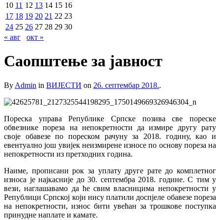
10
11
12
13
14
15
16
17
18
19
20
21
22
23
24
25
26
27
28
29
30
« авг
окт »
Саопштење за јавност
By
Admin
in
ВИЈЕСТИ
on
26. септембар 2018.
.
Пореска управа Републике Српске позива све пореске
обвезнике пореза на непокретности да измире другу рату
своје обавезе по пореском рачуну за 2018. годину, као и
евентуално још увијек неизмирене износе по основу пореза на
непокретности из претходних година.
Наиме, прописани рок за уплату друге рате до комплетног
износа је најкасније до 30. септембра 2018. године. С тим у
вези, наглашавамо да ће свим власницима непокретности у
Републици Српској који нису платили доспјеле обаве
зе пореза
на непокретности, износ бити увећан за трошкове поступка
принудне наплате и камате.