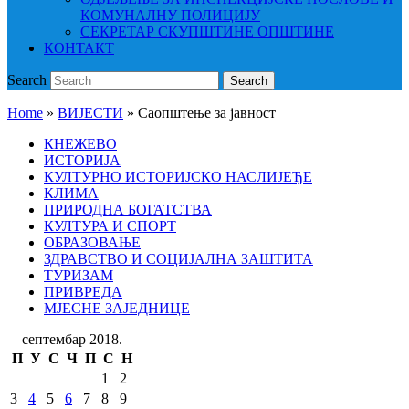
КОМУНАЛНУ ПОЛИЦИЈУ
СЕКРЕТАР СКУПШТИНЕ ОПШТИНЕ
КОНТАКТ
Search
Search
Home
»
ВИЈЕСТИ
»
Саопштење за јавност
КНЕЖЕВО
ИСТОРИЈА
КУЛТУРНО ИСТОРИЈСКО НАСЛИЈЕЂЕ
КЛИМА
ПРИРОДНА БОГАТСТВА
КУЛТУРА И СПОРТ
ОБРАЗОВАЊЕ
ЗДРАВСТВО И СОЦИЈАЛНА ЗАШТИТА
ТУРИЗАМ
ПРИВРЕДА
МЈЕСНЕ ЗАЈЕДНИЦЕ
септембар 2018.
П
У
С
Ч
П
С
Н
1
2
3
4
5
6
7
8
9