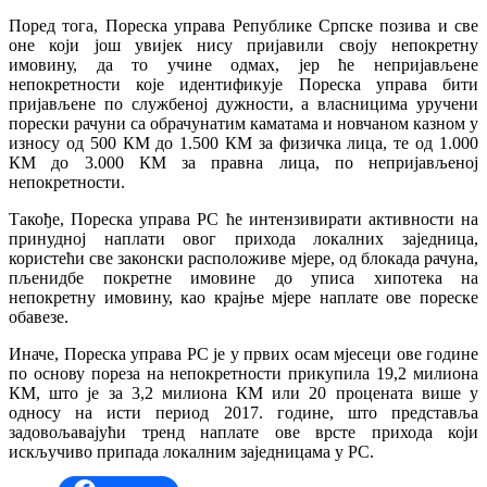
Поред тога, Пореска управа Републике Српске позива и све
оне који још увијек нису пријавили своју непокретну
имовину, да то учине одмах, јер ће непријављене
непокретности које идентификује Пореска управа бити
пријављене по службеној дужности, а власницима уручени
порески рачуни са обрачунатим каматама и новчаном казном у
износу од 500 КМ до 1.500 КМ за физичка лица, те од 1.000
КМ до 3.000 КМ за правна лица, по непријављеној
непокретности.
Такође, Пореска управа РС ће интензивирати активности на
принудној наплати овог прихода локалних заједница,
користећи све законски расположиве мјере, од блокада рачуна,
пљенидбе покретне имовине до уписа хипотека на
непокретну имовину, као крајње мјере наплате ове пореске
обавезе.
Иначе, Пореска управа РС је у првих осам мјесеци ове године
по основу пореза на непокретности прикупила 19,2 милиона
КМ, што је за 3,2 милиона КМ или 20 процената више у
односу на исти период 2017. године, што представља
задовољавајући тренд наплате ове врсте прихода који
искључиво припада локалним заједницама у РС.