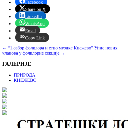
Facebook
Share on X
LinkedIn
WhatsApp
Email
Copy Link
←
“1.сабор фолклора и етно музике Кнежево”
Упис нових
чланова у фолклорне секције
→
ГАЛЕРИЈЕ
ПРИРОДА
КНЕЖЕВО