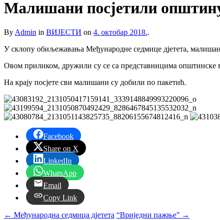
Малишани посјетили општин
By
Admin
in
ВИЈЕСТИ
on
4. октобар 2018.
.
У склопу обиљежавања Међународне седмице дјетета, малишан
Овом приликом, дружили су се са представницима општинске вл
На крају посјете сви малишани су добили по пакетић.
Facebook
Share on X
LinkedIn
WhatsApp
Email
Copy Link
←
Међународна седмица дјетета
“Вриједни пажње”
→