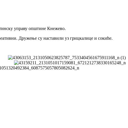
штинску управу општине Кнежево.
реативни. Дружење су наставили уз грицкалице и сокиће.