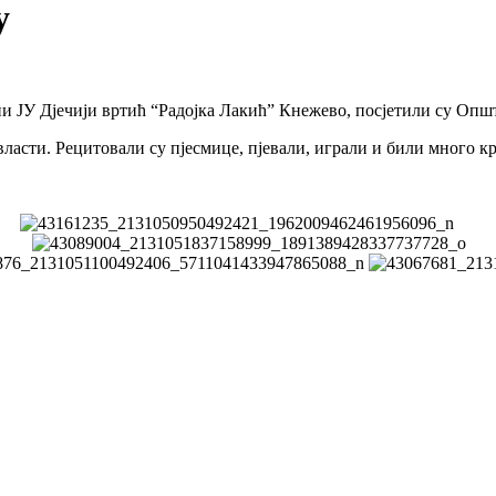
у
и ЈУ Дјечији вртић “Радојка Лакић” Кнежево, посјетили су Оп
асти. Рецитовали су пјесмице, пјевали, играли и били много к