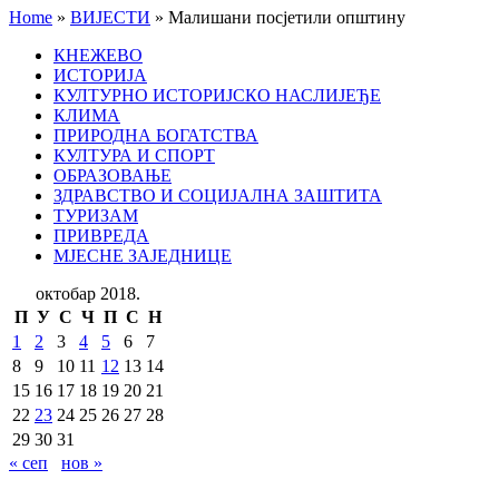
Home
»
ВИЈЕСТИ
»
Малишани посјетили општину
КНЕЖЕВО
ИСТОРИЈА
КУЛТУРНО ИСТОРИЈСКО НАСЛИЈЕЂЕ
КЛИМА
ПРИРОДНА БОГАТСТВА
КУЛТУРА И СПОРТ
ОБРАЗОВАЊЕ
ЗДРАВСТВО И СОЦИЈАЛНА ЗАШТИТА
ТУРИЗАМ
ПРИВРЕДА
МЈЕСНЕ ЗАЈЕДНИЦЕ
октобар 2018.
П
У
С
Ч
П
С
Н
1
2
3
4
5
6
7
8
9
10
11
12
13
14
15
16
17
18
19
20
21
22
23
24
25
26
27
28
29
30
31
« сеп
нов »