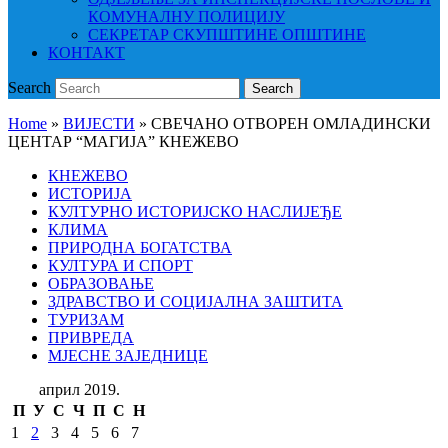
КОМУНАЛНУ ПОЛИЦИЈУ
СЕКРЕТАР СКУПШТИНЕ ОПШТИНЕ
КОНТАКТ
Search
Search
Home
»
ВИЈЕСТИ
»
СВЕЧАНО ОТВОРЕН ОМЛАДИНСКИ
ЦЕНТАР “МАГИЈА” КНЕЖЕВО
КНЕЖЕВО
ИСТОРИЈА
КУЛТУРНО ИСТОРИЈСКО НАСЛИЈЕЂЕ
КЛИМА
ПРИРОДНА БОГАТСТВА
КУЛТУРА И СПОРТ
ОБРАЗОВАЊЕ
ЗДРАВСТВО И СОЦИЈАЛНА ЗАШТИТА
ТУРИЗАМ
ПРИВРЕДА
МЈЕСНЕ ЗАЈЕДНИЦЕ
април 2019.
П
У
С
Ч
П
С
Н
1
2
3
4
5
6
7