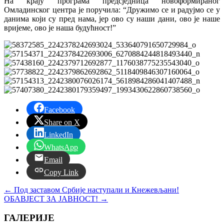
На крају програма предсједница новоформираног
Омладинског центра је поручила: “Дружимо се и радујмо се у
данима који су пред нама, јер ово су наши дани, ово је наше
вријеме, ово је наша будућност!”
Facebook
Share on X
LinkedIn
WhatsApp
Email
Copy Link
←
Под заставом Србије наступали и Кнежевљани!
ОБАВЈЕСТ ЗА ЈАВНОСТ!
→
ГАЛЕРИЈЕ