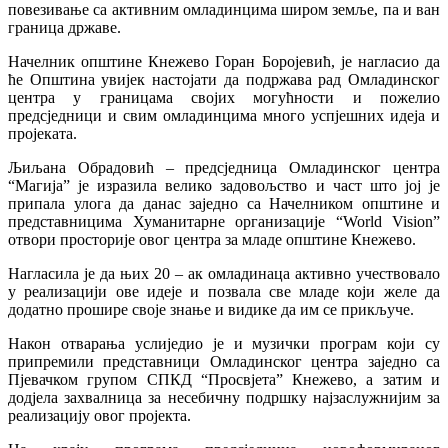
повезивање са активним омладинцима широм земље, па и ван
граница државе.
Начелник општине Кнежево Горан Боројевић, је нагласио да
ће Општина увијек настојати да подржава рад Омладинског
центра у границама својих могућности и пожелио
предсједници и свим омладинцима много успјешних идеја и
пројеката.
Љиљана Обрадовић – предсједница Омладинског центра
“Магија” је изразила велико задовољство и част што јој је
припала улога да данас заједно са Начелником општине и
представницима Хуманитарне организације “World Vision”
отвори просторије овог центра за младе општине Кнежево.
Нагласила је да њих 20 – ак омладинаца активно учествовало
у реализацији ове идеје и позвала све младе који желе да
додатно прошире своје знање и видике да им се прикључе.
Након отварања услиједио је и музички програм који су
припремили представници Омладинског центра заједно са
Пјевачком групом СПКД “Просвјета” Кнежево, а затим и
додјела захвалница за несебичну подршку најзаслужнијим за
реализацију овог пројекта.