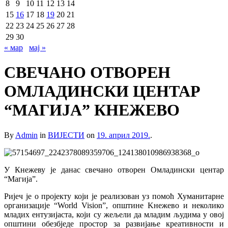
8
9
10
11
12
13
14
15
16
17
18
19
20
21
22
23
24
25
26
27
28
29
30
« мар
мај »
СВЕЧАНО ОТВОРЕН
ОМЛАДИНСКИ ЦЕНТАР
“МАГИЈА” КНЕЖЕВО
By
Admin
in
ВИЈЕСТИ
on
19. април 2019.
.
У Кнежеву је данас свечано отворен Омладински центар
“Магија”.
Ријеч је о пројекту који је реализован уз помоћ Хуманитарне
организације “World Vision”, општине Kнежево и неколико
младих ентузијаста, који су жељели да младим људима у овој
општини обезбједе простор за развијање креативности и