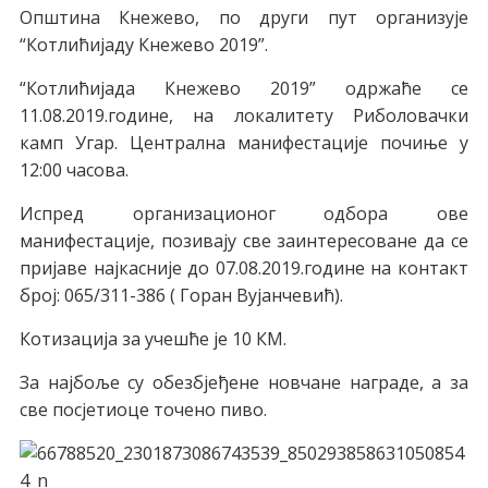
Општина Кнежево, по други пут организује
“Котлићијаду Кнежево 2019”.
“Котлићијада Кнежево 2019” одржаће се
11.08.2019.године, на локалитету Риболовачки
камп Угар. Централна манифестације почиње у
12:00 часова.
Испред организационог одбора ове
манифестације, позивају све заинтересоване да се
пријаве најкасније до 07.08.2019.године на контакт
број: 065/311-386 ( Горан Вујанчевић).
Котизација за учешће је 10 КМ.
За најбоље су обезбјеђене новчане награде, а за
све посјетиоце точено пиво.