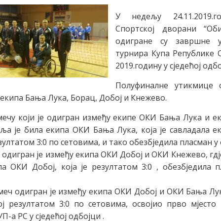
У недељу 24.11.2019.г
Спортској дворани “Оби
одигране су завршне у
турнира Купа Републике С
2019.годину у сједећој одбо
Полуфиналне утикмице 
 екипа Бања Лука, Борац, Добој и Кнежево.
ечу који је одигран између екипе ОКИ Бања Лука и е
ља је била екипа ОКИ Бања Лука, која је савладала 
зултатом 3:0 по сетовима, и тако обезбједила пласман у
 одигран је између екипа ОКИ Добој и ОКИ Кнежево, гдј
а ОКИ Добој, која је резултатом 3:0 , обезбједила 
еч одигран је између екипа ОКИ Добој и ОКИ Бања Лука
ј резултатом 3:0 по сетовима, освојио прво мјесто 
П-а РС у сједећој одбојци .