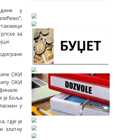
одине у
лићево”,
такмице
рпске за
јци.
одигране
кипе ОКИ
екипу ОКИ
 финале.
е је боља
пласман у
, гдје је
и златну