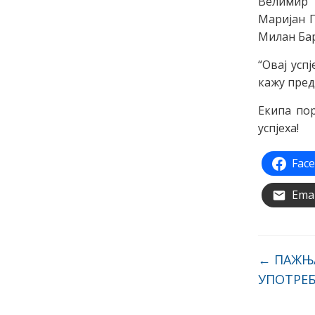
Велимир
Маријан П
Милан Бар
“Овај усп
кажу пре
Екипа по
успјеха!
Fac
Emai
←
ПАЖЊА
УПОТРЕБ