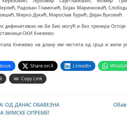
 Керезовић, Љубомир Свјетлановић, Момир Трив
ерлић, Радован Гламочић, Бојан Маринковић, Слобода
ишић, Мирко Дукић, Мирослав Ђурић, Дејан Вуковић.
јех дефинитивно не би био могућ и без тренера Остоје
дставници ОКИ Кнежево.
ртала Кнежево на длану им честита од срца и жели ј
ebook
Share on X
LinkedIn
WhatsA
l
Copy Link
: ОД ДАНАС ОБАВЕЗНА
Обав
А ЗИМСКЕ ОПРЕМЕ!