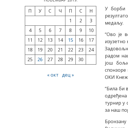
У борби 
П
У
С
Ч
П
С
Н
резултат
1
2
3
медаљу.
4
5
6
7
8
9
10
“Ово је в
11
12
13
14
15
16
17
изузетно 
Задовољни
18
19
20
21
22
23
24
радом наш
25
26
27
28
29
30
још бољи
спонзоре 
« окт
дец »
ОКИ Кнеж
“Била би 
одређена
турнир у 
за наш по
Бронзану