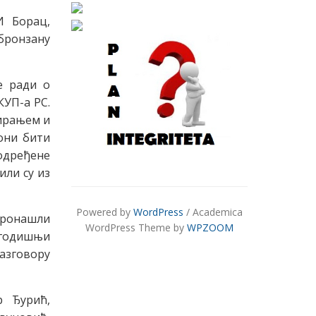
И Борац,
бронзану
се ради о
КУП-а РС.
сирањем и
они бити
одређене
или су из
Powered by
WordPress
/ Academica
 пронашли
WordPress Theme by
WPZOOM
 годишњи
разговору
р Ђурић,