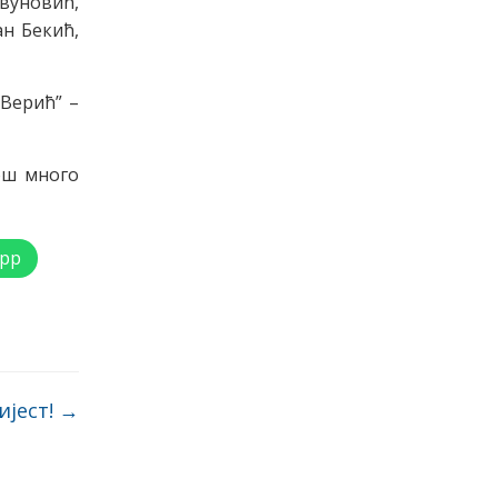
уновић,
н Бекић,
 Верић” –
ош много
pp
ијест!
→