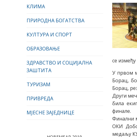
КЛИМА
ПРИРОДНА БОГАТСТВА
КУЛТУРА И СПОРТ
ОБРАЗОВАЊЕ
се између
ЗДРАВСТВО И СОЦИЈАЛНА
ЗАШТИТА
У првом м
Борац, бо
ТУРИЗАМ
Борац, ре
Други меч
ПРИВРЕДА
била екип
финале.
МЈЕСНЕ ЗАЈЕДНИЦЕ
Финални м
ОКИ Добо
медаљу КУ
НОВЕМБАР 2019.