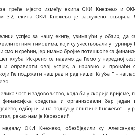
за треће мјесто између екипа ОКИ Кнежево и ОК
ом 3:2, екипа ОКИ Кнежево је заслужено освојила 
елики успјех за нашу екипу, узимајући у обзир, да 
квалитетним тимовима, који су учествовали у турниру 
 смо и срећни, јер имамо бројне потешкоће са финан
ег клуба. Искрено се надамо да ћемо у наредној сез
 и оправдати овај успјех, а наравно и пронаћи 
који ће подржати наш рад и рад нашег Клуба. ” – наглас
ево.
велика част и задовољство, када би у скорије вријеме,
 финансијска средства и организовали бар један
сједећој одбојци, и на подручју општине Кнежево” – у 
ртал, рекао нам је Керезовић.
 медаљу ОКИ Кнежево, обезбједили су: Александа