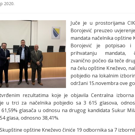
р 2020.
Juče je u prostorijama CI
Borojević preuzeo uvjerenje
mandata načelnika opštine 
Borojević je potpisao i 
prihvatanju mandata, 
zvanično počeo da teče dru
na čelu opštine Kneževo, na
pobjedio na lokalnim izbori
održani 15.novembra ove go
vrđenim rezultatima koje je objavila Centralna izborna 
 je u trci za načelnika pobjedio sa 3 615 glasova, odno
 61,59% glasača u odnosu na drugog kandidata Sukur Milan
254 glasa, odnosno 38,41%.
 Skupštine opštine Kneževo činiće 19 odbornika sa 7 izbornih