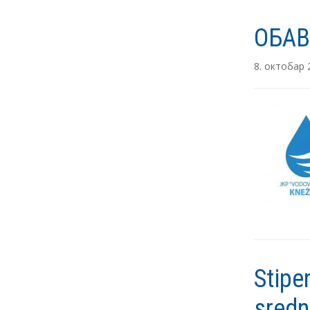
ОБАВ
8. октобар 
Stipe
sredn