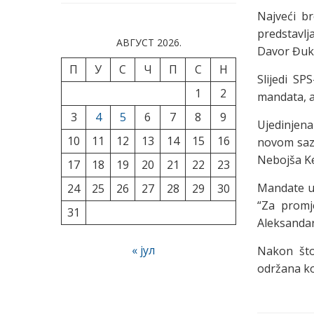
Najveći b
predstavlj
АВГУСТ 2026.
Davor Đuka
П
У
С
Ч
П
С
Н
Slijedi SP
1
2
mandata, a
3
4
5
6
7
8
9
Ujedinjena
10
11
12
13
14
15
16
novom sazi
Nebojša Ke
17
18
19
20
21
22
23
Mandate u
24
25
26
27
28
29
30
“Za promje
31
Aleksandar 
« јул
Nakon što
održana ko