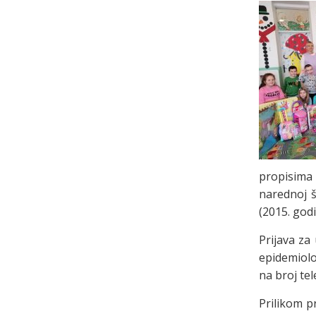
propisima
narednoj š
(2015. godi
Prijava za
epidemiolo
na broj tel
Prilikom pr