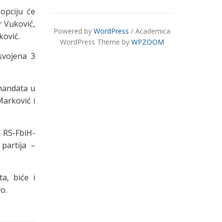
opciju će
r Vuković,
Powered by
WordPress
/ Academica
ković.
WordPress Theme by
WPZOOM
osvojena 3
mandata u
arković i
 RS-FbiH-
partija –
a, biće i
o.