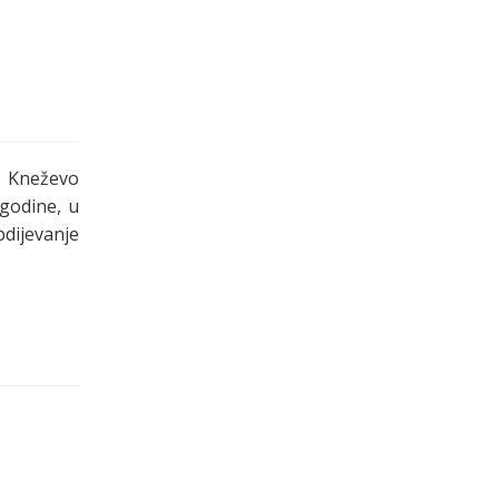
. Kneževo
godine, u
bdijevanje