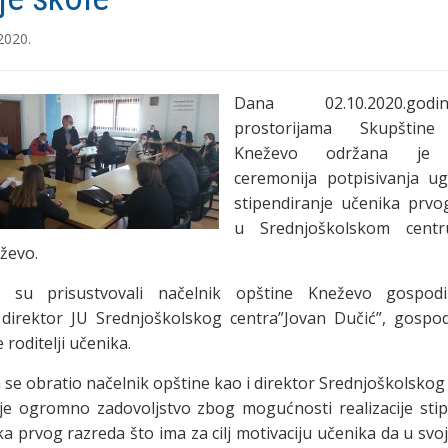
2020.
Dana 02.10.2020.go
prostorijama Skupštine
Kneževo održana je 
ceremonija potpisivanja u
stipendiranje učenika prvo
u Srednjoškolskom centr
ževo.
i su prisustvovali načelnik opštine Kneževo gospod
, direktor JU Srednjoškolskog centra”Jovan Dučić”, gospo
e roditelji učenika.
 se obratio načelnik opštine kao i direktor Srednjoškolskog 
je ogromno zadovoljstvo zbog mogućnosti realizacije stip
ka prvog razreda što ima za cilj motivaciju učenika da u svoj