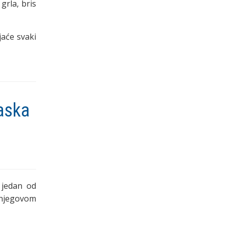
grla, bris
jaće svaki
aska
 jedan od
 njegovom