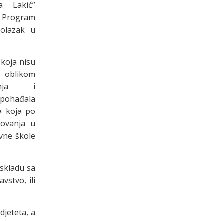
a Lakić”
u Program
olazak u
 koja nisu
blikom
tanja i
pohađala
 a koja po
zovanja u
vne škole
 skladu sa
vstvo, ili
djeteta, a