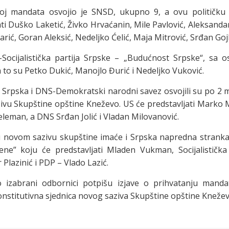
roj mandata osvojio je SNSD, ukupno 9, a ovu političku 
ati Duško Laketić, Živko Hrvaćanin, Mile Pavlović, Aleksanda
rić, Goran Aleksić, Nedeljko Ćelić, Maja Mitrović, Srđan Goj
S-Socijalistička partija Srpske – „Budućnost Srpske“, sa 
 to su Petko Dukić, Manojlo Đurić i Nedeljko Vuković.
 Srpska i DNS-Demokratski narodni savez osvojili su po 2 
vu Skupštine opštine Kneževo. US će predstavljati Marko M
leman, a DNS Srđan Jolić i Vladan Milovanović.
 novom sazivu skupštine imaće i Srpska napredna stranka
ne” koju će predstavljati Mladen Vukman, Socijalistička 
Plazinić i PDP – Vlado Lazić.
 izabrani odbornici potpišu izjave o prihvatanju mandat
nstitutivna sjednica novog saziva Skupštine opštine Knežev