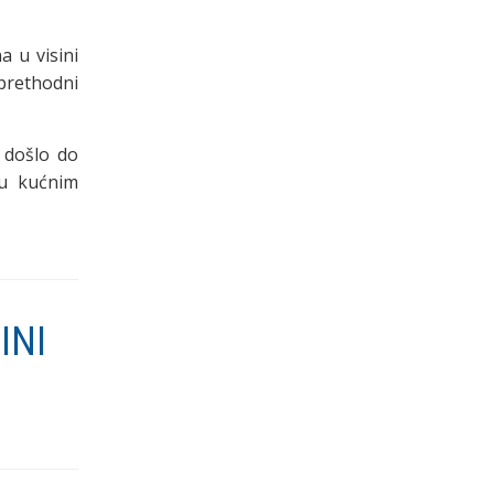
a u visini
prethodni
e došlo do
 u kućnim
INI