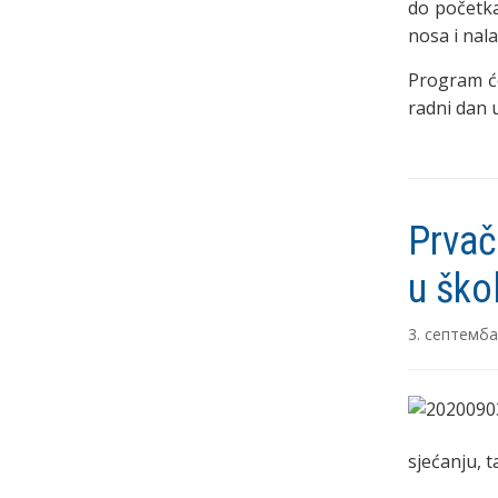
do početka
nosa i nal
Program će
radni dan 
Prvač
u ško
3. септемба
sjećanju, t