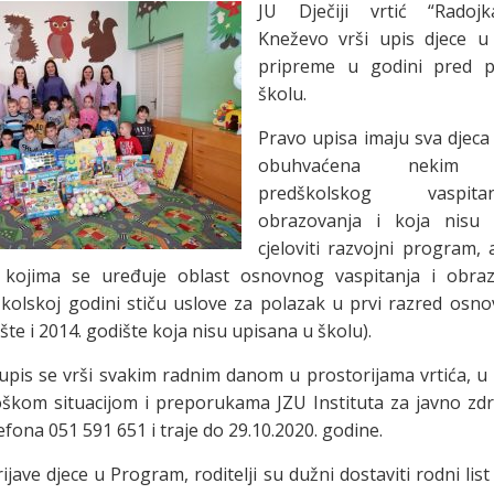
JU Dječiji vrtić “Radojk
Kneževo vrši upis djece 
pripreme u godini pred p
školu.
Pravo upisa imaju sva djeca
obuhvaćena nekim o
predškolskog vaspi
obrazovanja i koja nisu 
cjeloviti razvojni program,
 kojima se uređuje oblast osnovnog vaspitanja i obra
kolskoj godini stiču uslove za polazak u prvi razred osno
šte i 2014. godište koja nisu upisana u školu).
 upis se vrši svakim radnim danom u prostorijama vrtića, u
škom situacijom i preporukama JZU Instituta za javno zdra
efona 051 591 651 i traje do 29.10.2020. godine.
ijave djece u Program, roditelji su dužni dostaviti rodni list 