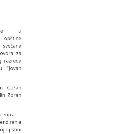
dine u
 opštine
svečana
govora za
g razreda
u “Jovan
in Goran
din Zoran
centra.
endiranja
oj opštini