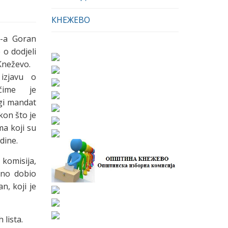
КНЕЖЕВО
K-a Goran
 o dodjeli
Kneževo.
izjavu o
čime je
gi mandat
kon što je
ma koji su
dine.
komisija,
sno dobio
, koji je
 lista.