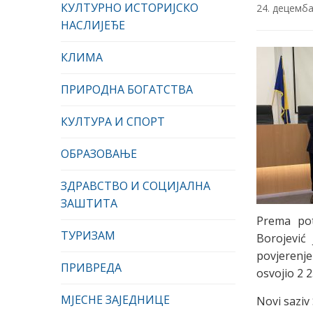
КУЛТУРНО ИСТОРИЈСКО
24. децемба
НАСЛИЈЕЂЕ
КЛИМА
ПРИРОДНА БОГАТСТВА
КУЛТУРА И СПОРТ
ОБРАЗОВАЊЕ
ЗДРАВСТВО И СОЦИЈАЛНА
ЗАШТИТА
Prema pot
ТУРИЗАМ
Borojević
povjerenje
ПРИВРЕДА
osvojio 2 
МЈЕСНЕ ЗАЈЕДНИЦЕ
Novi saziv