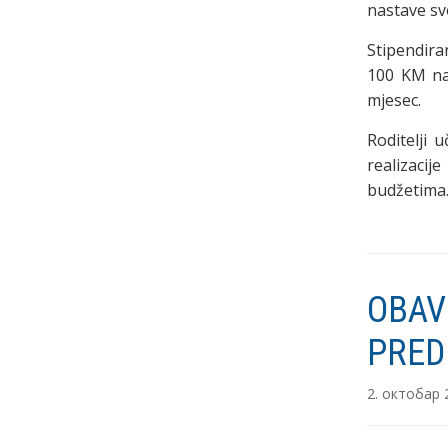
nastave sv
Stipendira
100 KM na
mjesec.
Roditelji 
realizaci
budžetima
OBAV
PRED
2. октобар 