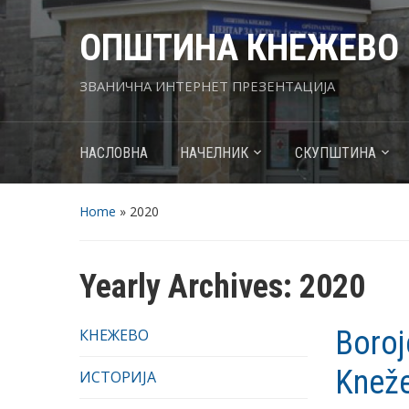
ОПШТИНА КНЕЖЕВО
ЗВАНИЧНА ИНТЕРНЕТ ПРЕЗЕНТАЦИЈА
НАСЛОВНА
НАЧЕЛНИК
СКУПШТИНА
Home
»
2020
Yearly Archives:
2020
Boroj
КНЕЖЕВО
Knež
ИСТОРИЈА