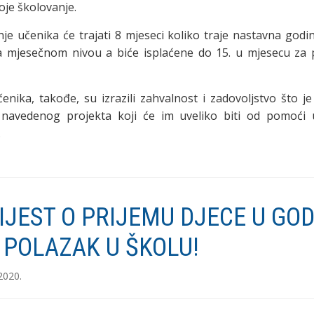
oje školovanje.
nje učenika će trajati 8 mjeseci koliko traje nastavna godin
 mjesečnom nivou a biće isplaćene do 15. u mjesecu za 
učenika, takođe, su izrazili zahvalnost i zadovoljstvo što j
je navedenog projekta koji će im uveliko biti od pomoći
.
IJEST O PRIJEMU DJECE U GOD
 POLAZAK U ŠKOLU!
2020.