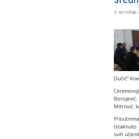
3. октобар 
Dučić” Kne
Ceremonij
Borojević
Mitrović, t
Prisutnima
Istaknuto 
svih učeni