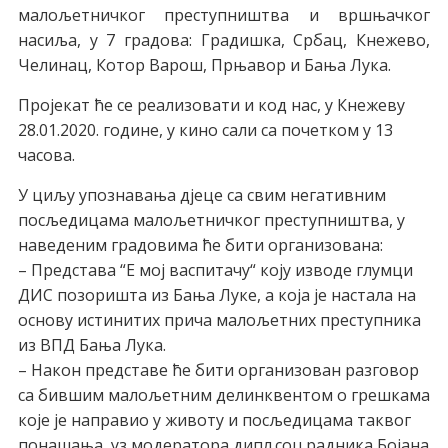
малољетничког преступништва и вршњачког
насиља, у 7 градова: Градишка, Србац, Кнежево,
Челинац, Котор Варош, Прњавор и Бања Лука.
Пројекат ће се реализовати и код нас, у Кнежеву
28.01.2020. године, у кино сали са почетком у 13
часова.
У циљу упознавања дјеце са свим негативним
посљедицама малољетничког преступништва, у
наведеним градовима ће бити организована:
– Представа “Е мој васпитачу“ коју изводе глумци
ДИС позоришта из Бања Луке, а која је настала на
основу истинитих прича малољетних преступника
из ВПД Бања Лука.
– Након представе ће бити организован разговор
са бившим малољетним делинквентом о грешкама
које је направио у животу и посљедицама таквог
понашања, уз модератора дипл.соц.радника Бојана