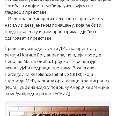
Тргића, а у којем се моћи да учествују у сви
гледаоци представе
– Изложба новинарских текстова о вршњачком
насиљу и девијантном понашању, која ће бити
представљена у истим просторима гдје ће се
одигравати представе.
Представу изводе глумци ДИС позоришта, у
режији Новице Богдановића, по идеји проф.др.
Небојше Мацановића. Пројекат се реализује
захваљујући подршци програма Bosnia and
Herzegovina Reselience Initiative (BHRI), који
спроводи Међународна организација за миграције
(ИОМ), уз финансијску подршку Америчке агенције
за међународни развој (УСАИД).