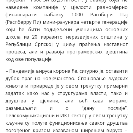
наведене компаније у цјелости равномјерно
финансирати набавку 1.000 Распбери Пај
(Распберрy Пи) мини-рачунара четврте генерације
који ће бити подијељени ученицима основних
школа из 20 изразито неразвијених општина у
Републици Српској у циљу праћења наставног
процеса, али и развоја програмерских вјештина
код ове популације.
– Пандемија вируса корона ће, сигурно је, оставити
дубок траг на човјечанство. Спашавање људских
живота и привреде је у овом тренутку примарни
задатак како нас у структурама власти, тако и
друштва у цјелини, али већ сада морамо
размишљати и о “дану послије”.
Телекомуникациони и ИКТ сектор у овом тренутку
кључне су полуге функционисања сваког друштва
погођеног кризом изазваном ширењем вируса –