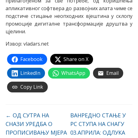
прилагођеном за све потребе, од коришћења
апликативног софтвера до развојних алата чиме се
подстиче стицање неопходних вјештина у склопу
промоције дигиталне трансформације друштва у
цјелини.
Извор: vladars.net
Facebook
Share on X
LinkedIn
WhatsApp
Email
Copy Link
←
OД СУТРА НА
ВАНРЕДНО СТАЊЕ У
СНАЗИ УРЕДБА О
РС СТУПА НА СНАГУ
ПРОПИСИВАЊУ МЈЕРА
03.АПРИЛА: ОДЛУКА