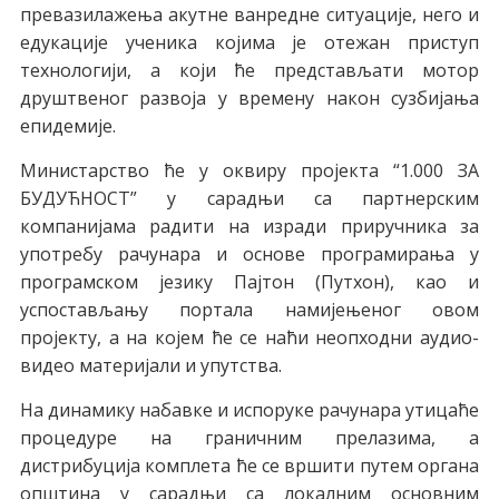
превазилажења акутне ванредне ситуације, него и
едукације ученика којима је отежан приступ
технологији, а који ће представљати мотор
друштвеног развоја у времену након сузбијања
епидемије.
Министарство ће у оквиру пројекта “1.000 ЗА
БУДУЋНОСТ” у сарадњи са партнерским
компанијама радити на изради приручника за
употребу рачунара и основе програмирања у
програмском језику Пајтон (Пyтхон), као и
успостављању портала намијењеног овом
пројекту, а на којем ће се наћи неопходни аудио-
видео материјали и упутства.
На динамику набавке и испоруке рачунара утицаће
процедуре на граничним прелазима, а
дистрибуција комплета ће се вршити путем органа
општина у сарадњи са локалним основним