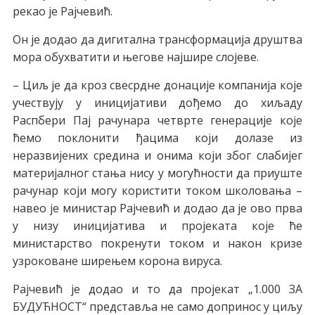
рекао је Рајчевић.
Он је додао да дигитална трансформација друштва
мора обухватити и његове најшире слојеве.
– Циљ је да кроз свесрдне донације компанија које
учествују у иницијативи дођемо до хиљаду
Распбери Пај рачунара четврте генерације које
ћемо поклонити ђацима који долазе из
неразвијених средина и онима који због слабијег
материјалног стања нису у могућности да приуште
рачунар који могу користити током школовања –
навео је министар Рајчевић и додао да је ово прва
у низу иницијатива и пројеката које ће
министарство покренути током и након кризе
узроковане ширењем корона вируса.
Рајчевић је додао и то да пројекат „1.000 ЗА
БУДУЋНОСТ“ представља не само допринос у циљу