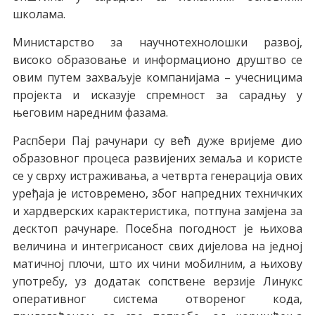
школама.
Министарство за научнотехнолошки развој,
високо образовање и информационо друштво се
овим путем захваљује компанијама – учесницима
пројекта и исказује спремност за сарадњу у
његовим наредним фазама.
Распбери Пај рачунари су већ дуже вријеме дио
образовног процеса развијених земаља и користе
се у сврху истраживања, а четврта генерација ових
уређаја је истовремено, због напредних техничких
и хардверских карактеристика, потпуна замјена за
десктоп рачунаре. Посебна погодност је њихова
величина и интегрисаност свих дијелова на једној
матичној плочи, што их чини мобилним, а њихову
употребу, уз додатак сопствене верзије Линукс
оперативног система отвореног кода,