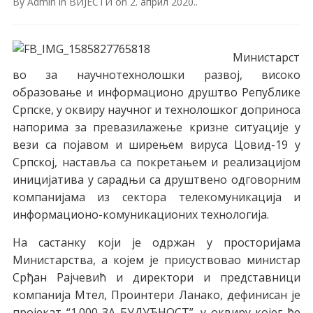
By
Admin
in
ВИЈЕСТИ
on
2. април 2020.
.
Министарст
во за научнотехнолошки развој, високо
образовање и информационо друштво Републике
Српске, у оквиру научног и технолошког доприноса
напорима за превазилажење кризне ситуације у
вези са појавом и ширењем вируса Цовид-19 у
Српској, наставља са покретањем и реализацијом
иницијатива у сарадњи са друштвено одговорним
компанијама из сектора телекомуникација и
информационо-комуникационих технологија.
На састанку који је одржан у просторијама
Министарства, а којем је присуствовао министар
Срђан Рајчевић и директори и представници
компанија Мтел, Проинтери Ланако, дефинисан је
пројекат “1.000 ЗА БУДУЋНОСТ”, у оквиру којег ће