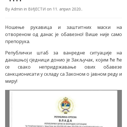
By
Admin
in
ВИЈЕСТИ
on
11. април 2020.
.
Ношење рукавица и заштитних маски на
отвореном од данас је обавезно! Више није само
препорука.
Републички штаб за ванредне ситуације на
данашњој сједници донио је Закључак, којим ће ће
се свако непридржавање ових обавезе
санкционисати у складу са Законом о јавном реду и
миру!