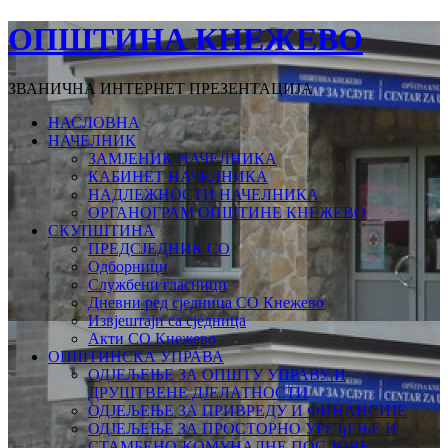
ОПШТИНА КНЕЖЕВО
ЗВАНИЧНА ИНТЕРНЕТ ПРЕЗЕНТАЦИЈА
НАСЛОВНА
НАЧЕЛНИК
ЗАМЈЕНИК НАЧЕЛНИКА
КАБИНЕТ НАЧЕЛНИКА
НАДЛЕЖНОСТИ НАЧЕЛНИКА
ОРГАНОГРАМ ОПШТИНЕ КНЕЖЕВО
СКУПШТИНА
ПРЕДСЈЕДНИК СО
Одборници
Службени гласници
Дневни ред сједница СО Кнежево
Извјештаји са сједница
Акти СО Кнежево
ОПШТИНСКА УПРАВА
ОДЈЕЉЕЊЕ ЗА ОПШТУ УПРАВУ И
ДРУШТВЕНЕ ДЈЕЛАТНОСТИ
ОДЈЕЉЕЊЕ ЗА ПРИВРЕДУ И ФИНАНСИЈЕ
ОДЈЕЉЕЊЕ ЗА ПРОСТОРНО УРЕЂЕЊЕ И
СТАМБЕНО-КОМУНАЛНЕ ПОСЛОВЕ