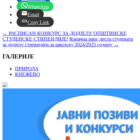
WhatsApp
Email
Copy Link
←
РАСПИСАН КОНКУРС ЗА ДОДЈЕЛУ ОПШТИНСКЕ
СТУДЕНСКЕ СТИПЕНДИЈЕ!
Коначна ранг листа студената
за додјелу стипендија за школску 2024/2025 годину
→
ГАЛЕРИЈЕ
ПРИРОДА
КНЕЖЕВО