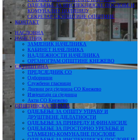
ОДЈЕЉЕЊЕ ЗА ИНСПЕКЦИЈСКЕ ПОСЛОВЕ И
КОМУНАЛНУ ПОЛИЦИЈУ
СЕКРЕТАР СКУПШТИНЕ ОПШТИНЕ
КОНТАКТ
НАСЛОВНА
НАЧЕЛНИК
ЗАМЈЕНИК НАЧЕЛНИКА
КАБИНЕТ НАЧЕЛНИКА
НАДЛЕЖНОСТИ НАЧЕЛНИКА
ОРГАНОГРАМ ОПШТИНЕ КНЕЖЕВО
СКУПШТИНА
ПРЕДСЈЕДНИК СО
Одборници
Службени гласници
Дневни ред сједница СО Кнежево
Извјештаји са сједница
Акти СО Кнежево
ОПШТИНСКА УПРАВА
ОДЈЕЉЕЊЕ ЗА ОПШТУ УПРАВУ И
ДРУШТВЕНЕ ДЈЕЛАТНОСТИ
ОДЈЕЉЕЊЕ ЗА ПРИВРЕДУ И ФИНАНСИЈЕ
ОДЈЕЉЕЊЕ ЗА ПРОСТОРНО УРЕЂЕЊЕ И
СТАМБЕНО-КОМУНАЛНЕ ПОСЛОВЕ
ОДЈЕЉЕЊЕ ЗА ИНСПЕКЦИЈСКЕ ПОСЛОВЕ И