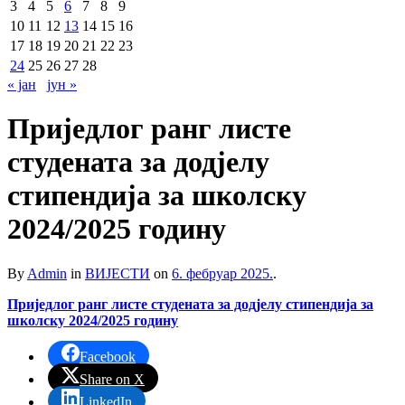
3
4
5
6
7
8
9
10
11
12
13
14
15
16
17
18
19
20
21
22
23
24
25
26
27
28
« јан
јун »
Приједлог ранг листе
студената за додјелу
стипендија за школску
2024/2025 годину
By
Admin
in
ВИЈЕСТИ
on
6. фебруар 2025.
.
Приједлог ранг листе студената за додјелу стипендија за
школску 2024/2025 годину
Facebook
Share on X
LinkedIn