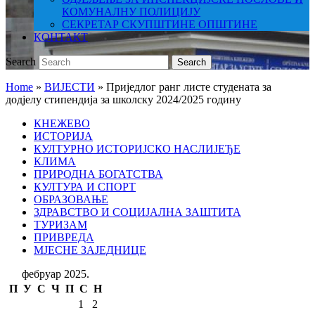
КОМУНАЛНУ ПОЛИЦИЈУ
СЕКРЕТАР СКУПШТИНЕ ОПШТИНЕ
КОНТАКТ
Search
Search
Home
»
ВИЈЕСТИ
»
Приједлог ранг листе студената за
додјелу стипендија за школску 2024/2025 годину
КНЕЖЕВО
ИСТОРИЈА
КУЛТУРНО ИСТОРИЈСКО НАСЛИЈЕЂЕ
КЛИМА
ПРИРОДНА БОГАТСТВА
КУЛТУРА И СПОРТ
ОБРАЗОВАЊЕ
ЗДРАВСТВО И СОЦИЈАЛНА ЗАШТИТА
ТУРИЗАМ
ПРИВРЕДА
МЈЕСНЕ ЗАЈЕДНИЦЕ
фебруар 2025.
П
У
С
Ч
П
С
Н
1
2