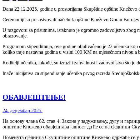
Dana 22.12.2025. godine u prostorijama Skupštine opštine Kneževo o
Ceremoniji su prisustvovali načelnik opštine Kneževo Goran Borojevi
U razgovoru sa prisutnima, istaknuto je ogromno zadovoljstvo zbog mog
obrazovanje.
Programom stipendiranja, ove godine obuhvaćeno je 22 učenika koji će 
koliko traje nastavna godina u visini 100 KM na mjesečnom nivou a b
Roditelji učenika, takođe, su izrazili zahvalnost i zadovoljstvo što j
Inače inicijativa za stipendiranje učenika prvog razreda Srednjoškol
ОБАВЈЕШТЕЊЕ!
24. децембар 2025.
На основу члана 62. став 4. Закона у задуживању, дугу и гаранц
општине Кнежево обавјештава јавност да ће се на сједници 
Поменута сједница Скупштине општине Кнежево одржаће се у у