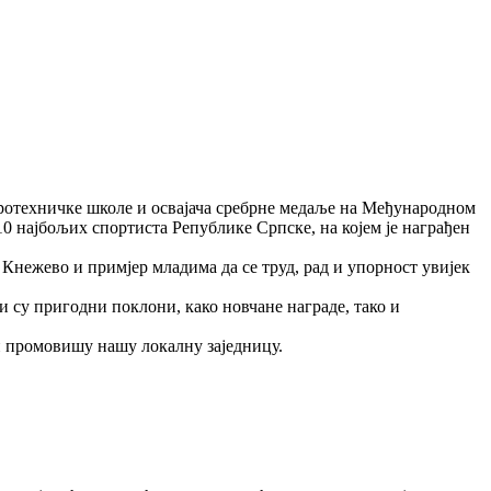
тротехничке школе и освајача сребрне медаље на Међународном
0 најбољих спортиста Републике Српске, на којем је награђен
Кнежево и примјер младима да се труд, рад и упорност увијек
 су пригодни поклони, како новчане награде, тако и
н промовишу нашу локалну заједницу.