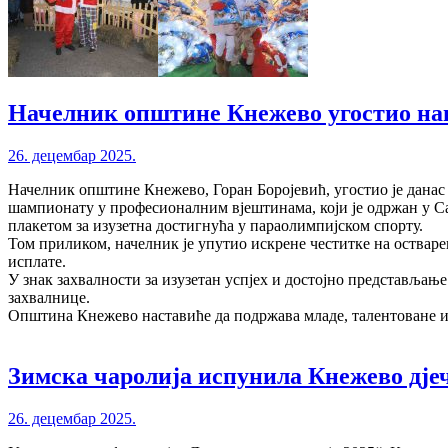
Начелник општине Кнежево угостио наг
26. децембар 2025.
Начелник општине Кнежево, Горан Боројевић, угостио је данас
шампионату у професионалним вјештинама, који је одржан у Сан
плакетом за изузетна достигнућа у параолимпијском спорту.
Том приликом, начелник је упутио искрене честитке на остваре
исплате.
У знак захвалности за изузетан успјех и достојно представља
захвалнице.
Општина Кнежево наставиће да подржава младе, талентоване и
Зимска чаролија испунила Кнежево дје
26. децембар 2025.