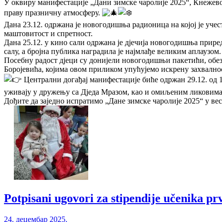
У оквиру манифестације „Дани зимске чаролије 2025“, Кнежево
праву празничну атмосферу.
Дана 23.12. одржана је новогодишња радионица на којој је учес
маштовитост и спретност.
Дана 25.12. у кино сали одржана је дјечија новогодишња приред
салу, а бројна публика наградила је најмлађе великим аплаузом.
Посебну радост дјеци су донијели новогодишњи пакетићи, обе
Боројевића, којима овом приликом упућујемо искрену захвално
Централни догађај манифестације биће одржан 29.12. од 17
уживају у дружењу са Дједа Мразом, као и омиљеним ликовим
Дођите да заједно испратимо „Дане зимске чаролије 2025“ у вес
Potpisani ugovori za stipendije učenika pr
24. децембар 2025.