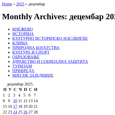
Home
»
2025
»
децембар
Monthly Archives:
децембар 20
КНЕЖЕВО
ИСТОРИЈА
КУЛТУРНО ИСТОРИЈСКО НАСЛИЈЕЂЕ
КЛИМА
ПРИРОДНА БОГАТСТВА
КУЛТУРА И СПОРТ
ОБРАЗОВАЊЕ
ЗДРАВСТВО И СОЦИЈАЛНА ЗАШТИТА
ТУРИЗАМ
ПРИВРЕДА
МЈЕСНЕ ЗАЈЕДНИЦЕ
децембар 2025.
П
У
С
Ч
П
С
Н
1
2
3
4
5
6
7
8
9
10
11
12
13
14
15
16
17
18
19
20
21
22
23
24
25
26
27
28