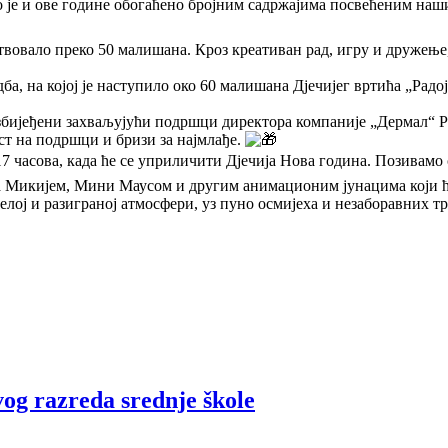
 је и ове године обогаћено бројним садржајима посвећеним наши
твовало преко 50 малишана. Кроз креативан рад, игру и дружење,
ба, на којој је наступило око 60 малишана Дјечијег вртића „Рад
збијеђени захваљујући подршци директора компаније „Дермал“ 
ст на подршци и бризи за најмлађе.
 часова, када ће се уприличити Дјечија Нова година. Позивамо с
а Микијем, Мини Маусом и другим анимационим јунацима који ћ
елој и разиграној атмосфери, уз пуно осмијеха и незаборавних тр
vog razreda srednje škole