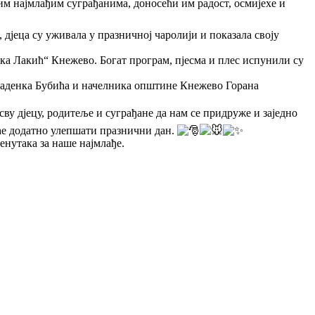
м најмлађим суграђанима, доносећи им радост, осмијехе и
 дјеца су уживала у празничној чаролији и показала своју
ојка Лакић“ Кнежево. Богат програм, пјесма и плес испунили су
Раденка Бубића и начелника општине Кнежево Горана
ву дјецу, родитеље и суграђане да нам се придруже и заједно
е додатно улепшати празнични дан.
енутака за наше најмлађе.