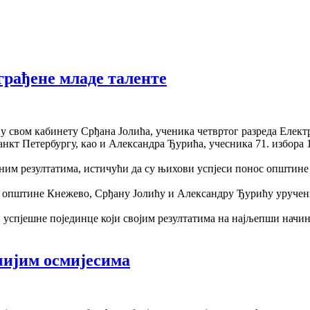
рађене младе таленте
 у свом кабинету Срђана Јолића, ученика четвртог разреда Елек
кт Петербургу, као и Александра Ђурића, учесника 71. избора 1
ним резултатима, истичући да су њихови успјеси понос општине 
ње општине Кнежево, Срђану Јолићу и Александру Ђурићу уручени
 успјешне појединце који својим резултатима на најљепши начи
чијим осмијесима