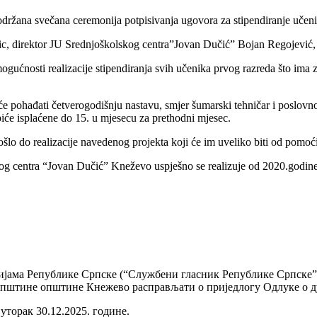
držana svečana ceremonija potpisivanja ugovora za stipendiranje uče
c, direktor JU Srednjoškolskog centra”Jovan Dučić” Bojan Regojević, te
ućnosti realizacije stipendiranja svih učenika prvog razreda što ima za
pohađati četverogodišnju nastavu, smjer šumarski tehničar i poslovno-i
iće isplaćene do 15. u mjesecu za prethodni mjesec.
e došlo do realizacije navedenog projekta koji će im uveliko biti od pom
skog centra “Jovan Dučić” Kneževo uspješno se realizuje od 2020.godine
ијама Републике Српске (“Службени гласник Републике Српске” бро
Скупштине општине Кнежево расправљати о приједлогу Одлуке о
торак 30.12.2025. године.