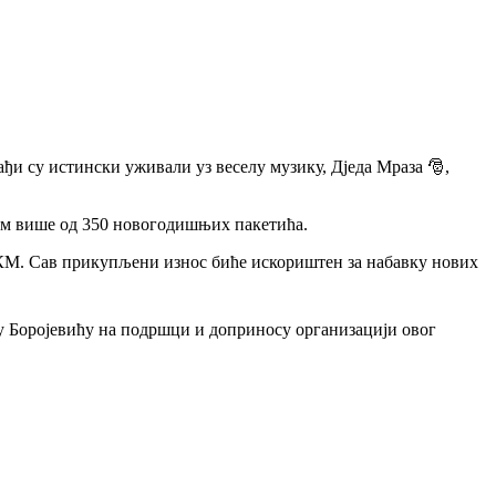
ђи су истински уживали уз веселу музику, Дједа Мраза 🎅,
лом више од 350 новогодишњих пакетића.
00 КМ. Сав прикупљени износ биће искориштен за набавку нових
у Боројевићу на подршци и доприносу организацији овог