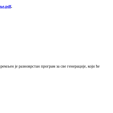
ење.pdf
.
емљен је разноврстан програм за све генерације, који ће