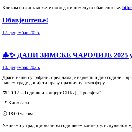
Кликом на линк можете погледати поменуто обавјештење:
http
Обавјештење!
17. децембар 2025.
🎄✨ ДАНИ ЗИМСКЕ ЧАРОЛИЈЕ 2025 у
10. децембар 2025.
Драги наши суграђани, пред нама је најљепши дио године – ври
нашем граду донијети праву празничну атмосферу.
📅 20.12. – Годишњи концерт СПКД „Просвјета“
📍 Кино сала
🕕 18:00 часова
Уживамо у традиционалном годишњем концерту, испуњеном му