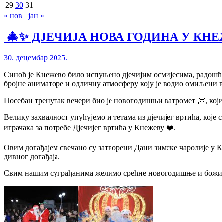
29
30
31
« нов
јан »
🎄✨ ДЈЕЧИЈА НОВА ГОДИНА У КНЕ
30. децембар 2025.
Синоћ је Кнежево било испуњено дјечијим осмијесима, радошћу
бројне аниматоре и одличну атмосферу коју је водио омиљени
Посебан тренутак вечери био је новогодишњи ватромет 🎆, који
Велику захвалност упућујемо и тетама из дјечијег вртића, кој
играчака за потребе Дјечијег вртића у Кнежеву ❤️.
Овим догађајем свечано су затворени Дани зимске чаролије у 
дивног догађаја.
Свим нашим суграђанима желимо срећне новогодишње и божи