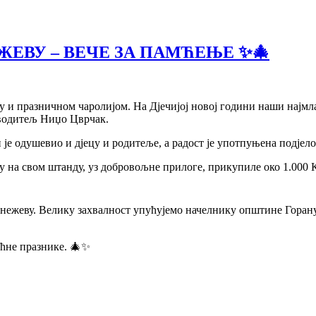
ЖЕВУ – ВЕЧЕ ЗА ПАМЋЕЊЕ ✨🎄
 и празничном чаролијом. На Дјечијој новој години наши најмла
 водитељ Ниџо Цврчак.
 је одушевио и дјецу и родитеље, а радост је употпуњена подје
е су на свом штанду, уз добровољне прилоге, прикупиле око 1.0
Кнежеву. Велику захвалност упућујемо начелнику општине Горан
ћне празнике. 🎄✨