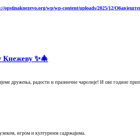
s://opstinaknezevo.org/wp/wp-content/uploads/2025/12/Обавјешт
 Кнежеву ✨🎄
јеме дружења, радости и празничне чаролије! И ове године припр
зиком, игром и културним садржајима.