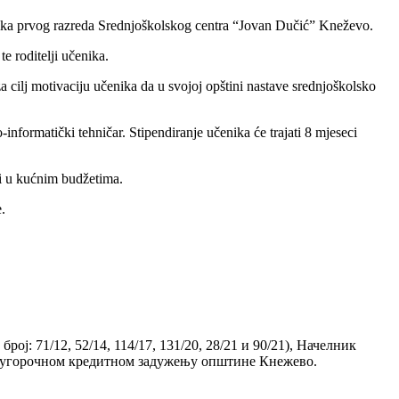
nika prvog razreda Srednjoškolskog centra “Jovan Dučić” Kneževo.
 roditelji učenika.
 cilj motivaciju učenika da u svojoj opštini nastave srednjoškolsko
nformatički tehničar. Stipendiranje učenika će trajati 8 mjeseci
oći u kućnim budžetima.
.
ј: 71/12, 52/14, 114/17, 131/20, 28/21 и 90/21), Начелник
 дугорочном кредитном задужењу општине Кнежево.