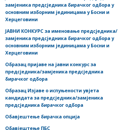
замјеника предсједника бирачког одбора у
основним изборним јединицама у Босни и
Херцеговини
ЈАВНИ КОНКУРС за именовање предсједника/
замјеника предсједника бирачког одбора у
основним изборним јединицама у Босни и
Херцеговини
Образац пријаве на јавни конкурс за
предсједника/замјеника предсједника
бирачког одбора
Образац Изјаве о испуњености увјета
кандидата за предсједника/замјеника
предсједника бирачког одбора
Обавјештење бирачка опција
Обавјештење ПБС