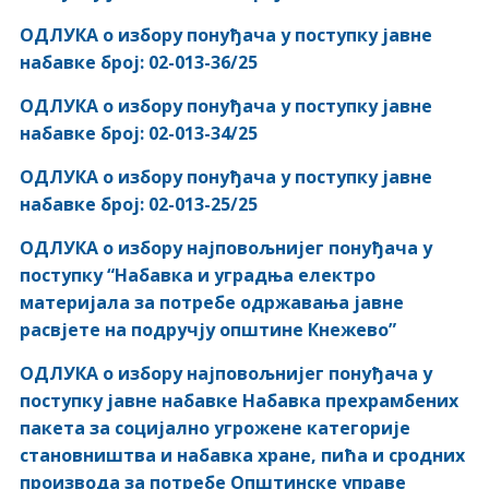
ОДЛУКА о избору понуђача у поступку јавне
набавке број: 02-013-36/25
ОДЛУКА о избору понуђача у поступку јавне
набавке број: 02-013-34/25
ОДЛУКА о избору понуђача у поступку јавне
набавке број: 02-013-25/25
ОДЛУКА о избору најповољнијег понуђача у
поступку “Набавка и уградња електро
материјала за потребе одржавања јавне
расвјете на подручју општине Кнежево”
ОДЛУКА о избору најповољнијег понуђача у
поступку јавне набавке Набавка прехрамбених
пакета за социјално угрожене категорије
становништва и набавка хране, пића и сродних
производа за потребе Општинске управе