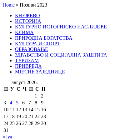
Home
»
Позиви 2023
КНЕЖЕВО
ИСТОРИЈА
КУЛТУРНО ИСТОРИЈСКО НАСЛИЈЕЂЕ
КЛИМА
ПРИРОДНА БОГАТСТВА
КУЛТУРА И СПОРТ
ОБРАЗОВАЊЕ
ЗДРАВСТВО И СОЦИЈАЛНА ЗАШТИТА
ТУРИЗАМ
ПРИВРЕДА
МЈЕСНЕ ЗАЈЕДНИЦЕ
август 2026.
П
У
С
Ч
П
С
Н
1
2
3
4
5
6
7
8
9
10
11
12
13
14
15
16
17
18
19
20
21
22
23
24
25
26
27
28
29
30
31
« јул