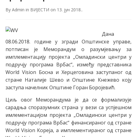
By
Admin
in
ВИЈЕСТИ
on
13. јун 2018.
.
Дана
08.06.2018. године у згради Општинске управе,
потписан је Меморандум о разумјевању за
имплементацију пројекта „Омладински центри у
подручју програма Врбас“, између представника
World Vision Босна и Херцеговина заступаног од
стране Наталије Шево и Општине Кнежево коју
заступа начелник Општине Горан Боројевић.
Циљ овог Меморандума је да се формализује
сарадња споразумних страна у вези са успјешном
имлементацијом пројекта „Омладински центри у
подручју програма Врбас“ финансираног од стране
World Vision Кореја, а имплементираног од стране