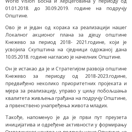
World Vision Босна и Херцеговина у периоду од
01.01.2018. до 30.09.2019. године на подручју
Општине.
Ово је и један од корака ка реализацији нашег
Локалног акционог плана за дјецу општине
Кнежево за период 2018- 2021.године, који је
усвојила Скупштина на сједници одржаној дана
10.05.2018. године нагласио је начелник Општине.
Он је истакао да је и Стратегијом развоја општине
Кнежево за периоду од 2018-2023.године,
предвиђено неколико приоритетних пројеката и
мјера за реализацију, управо у циљу побољшања
квалитета живљења грађана на подручју Општине,
а првенствено унапређења живота младих.
Такође, напоменуо је да је први пут преузета
иницијатива и одређене активности у формирању