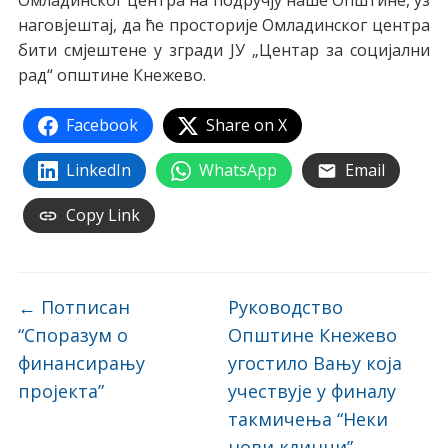
Омладинског центра на подручју наше Општине, уз
наговјештај, да ће просторије Омладинског центра
бити смјештене у згради ЈУ „Центар за социјални
рад“ општине Кнежево.
Facebook
Share on X
LinkedIn
WhatsApp
Email
Copy Link
←
Потписан
Руководство
“Споразум о
Општине Кнежево
финансирању
угостило Вању која
пројекта”
учествује у финалу
такмичења “Неки
нови клинци”
→