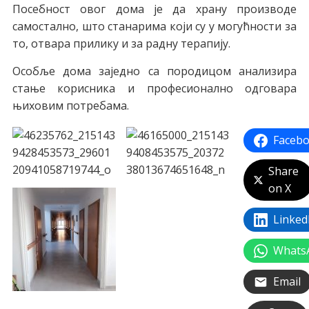
Посебност овог дома је да храну производе
самостално, што станарима који су у могућности за
то, отвара прилику и за радну терапију.
Особље дома заједно са породицом анализира
стање корисника и професионално одговара
њиховим потребама.
Faceb
Share
on X
Linked
Whats
Email